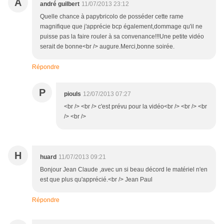
A
andré guilbert
11/07/2013 23:12
Quelle chance à papybricolo de posséder cette rame
magnifique que j'apprécie bcp également,dommage qu'il ne
puisse pas la faire rouler à sa convenance!!!Une petite vidéo
serait de bonne<br /> augure.Merci,bonne soirée.
Répondre
P
piouls
12/07/2013 07:27
<br /> <br /> c'est prévu pour la vidéo<br /> <br /> <br
/> <br />
H
huard
11/07/2013 09:21
Bonjour Jean Claude ,avec un si beau décord le matériel n'en
est que plus qu'apprécié.<br /> Jean Paul
Répondre