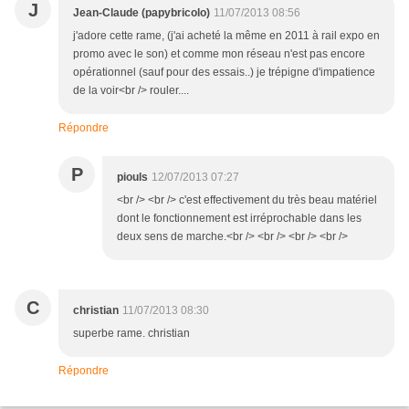
J
Jean-Claude (papybricolo)
11/07/2013 08:56
j'adore cette rame, (j'ai acheté la même en 2011 à rail expo en
promo avec le son) et comme mon réseau n'est pas encore
opérationnel (sauf pour des essais..) je trépigne d'impatience
de la voir<br /> rouler....
Répondre
P
piouls
12/07/2013 07:27
<br /> <br /> c'est effectivement du très beau matériel
dont le fonctionnement est irréprochable dans les
deux sens de marche.<br /> <br /> <br /> <br />
C
christian
11/07/2013 08:30
superbe rame. christian
Répondre