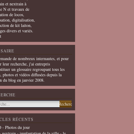
in et nextrain à
le N et travaux de
ation de locos,
ation, digitalisation,
ction de kit laiton,
ges divers et variés.
t
SAIRE
emande de nombreux internautes, et pour
er leur recherche, j'ai entrepris
tituer un glossaire regroupant tous les
s, photos et vidéos diffusées depuis la
on du blog en janvier 2008.
HERCHE
CLES RÉCENTS
 - Photos du jour
- nextrain - implantation de la ville - le