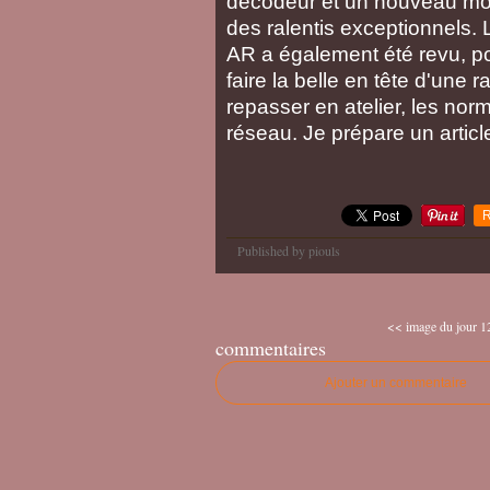
décodeur et un nouveau mote
des ralentis exceptionnels.
AR a également été revu, pou
faire la belle en tête d'une 
repasser en atelier, les no
réseau. Je prépare un artic
R
Published by piouls
<< image du jour 12
commentaires
Ajouter un commentaire