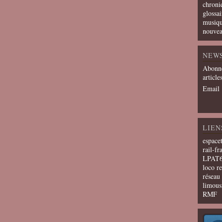
chroni
glossai
musiqu
nouvea
NEW
Abonne
article
Email
LIEN
espace
rail-fr
LPAT
loco r
résea
limous
RMF