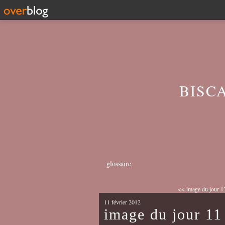
BISC
glossaire
<< image du jour 12
11 février 2012
image du jour 11