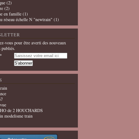
que
(2)
re
(2)
e en famille
(1)
u réseau échelle N "newtrain"
(1)
SLETTER
z-vous pour être averti des nouveaux
s publiés.
S
train
ance
67
evue
u HO de 2 HOUCHARDS
in modelisme train