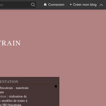
Connexion
+
Créer mon blog
TRAIN
ENTATION
 biscatrain - nanotrain
ain
ption
: réalisation de
x modèles de trains à
le HO biscatrain,