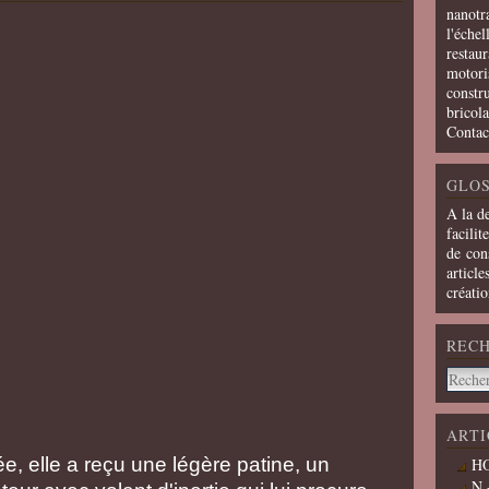
nanotra
l'échel
restaur
motoris
constru
bricola
Contac
GLOS
A la d
facilit
de cons
article
créati
REC
ARTI
e, elle a reçu une légère patine, un
HO
N 