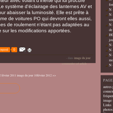
ur avec volant d'inertie qui lui procure
fo
 Le système d'éclairage des lanternes AV et
N 
r abaisser la luminosité. Elle est prête à
N 
rame de voitures PO qui devront elles aussi,
re
rmes de roulement n'étant pas adaptées au
N 
de
le sur les modifications apportées.
HO
jo
N 
N 
epost
0
N 
-
dans
image du jour
mo
commenter cet article
…
N 
 février 2011
image du jour 10février 2012 >>
PAGE
autres 
connex
fréquen
image 
Links
photos 