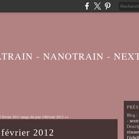
ATRAIN - NANOTRAIN - NEX
PRÉS
Blog
:
 février 2011
image du jour 10février 2012 >>
- nextr
Descri
 février 2012
réseau
l'échel