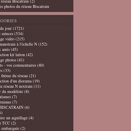
 réseau Biscatrain (2)
es photos du réseau Biscatrain
GORIES
du jour
(1721)
t astuces
(534)
age vidéo
(215)
nanotrain à l'échelle N
(152)
x amis
(45)
ction kit laiton
(42)
age photos
(41)
ts - vos commentaires
(40)
es
(33)
t thème du réseau
(21)
uction d'un diorama
(19)
u réseau N nextrain
(11)
er du modéliste
(8)
tismes
(7)
erminus
(7)
BISCATRAIN
(6)
6)
ire un aiguillage
(4)
t TCC
(2)
a embarquée
(2)