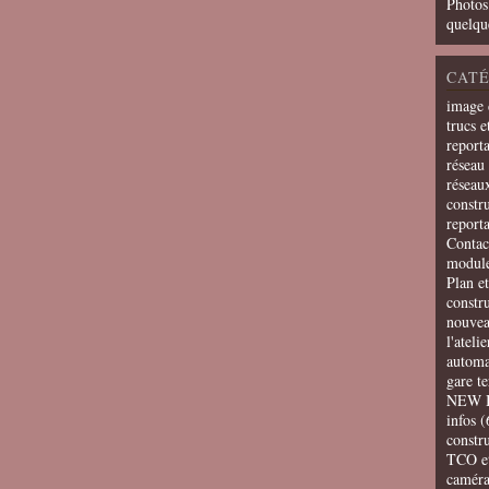
Photos
quelqu
CATÉ
image 
trucs e
report
réseau 
réseau
constru
report
Contac
modul
Plan e
constr
nouvea
l'ateli
automa
gare t
NEW 
infos
(
constru
TCO e
camér