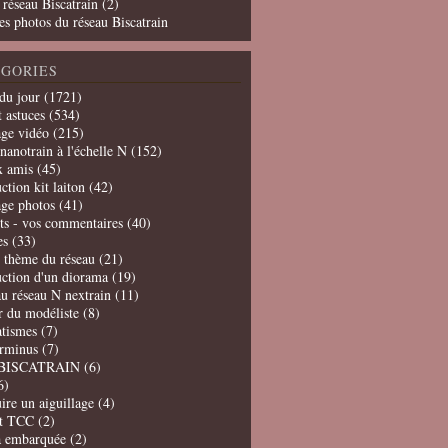
 réseau Biscatrain (2)
es photos du réseau Biscatrain
GORIES
du jour
(1721)
t astuces
(534)
age vidéo
(215)
nanotrain à l'échelle N
(152)
x amis
(45)
ction kit laiton
(42)
age photos
(41)
ts - vos commentaires
(40)
es
(33)
t thème du réseau
(21)
uction d'un diorama
(19)
u réseau N nextrain
(11)
er du modéliste
(8)
tismes
(7)
erminus
(7)
BISCATRAIN
(6)
6)
ire un aiguillage
(4)
t TCC
(2)
a embarquée
(2)