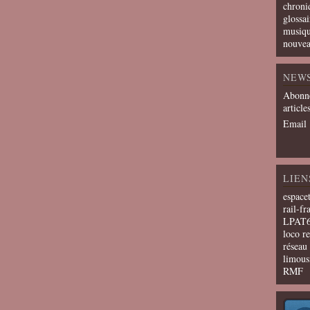
chroni
glossai
musiqu
nouvea
NEW
Abonne
article
Email
LIEN
espace
rail-fr
LPAT
loco r
résea
limous
RMF