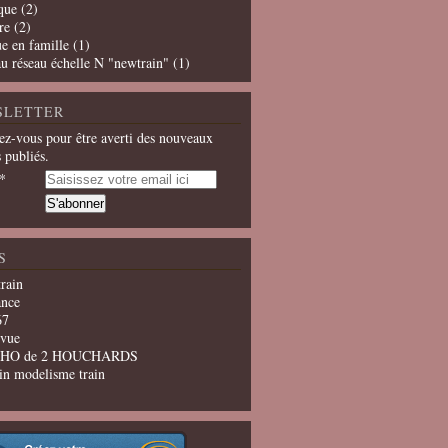
que
(2)
re
(2)
e en famille
(1)
u réseau échelle N "newtrain"
(1)
SLETTER
z-vous pour être averti des nouveaux
s publiés.
S
train
ance
67
evue
u HO de 2 HOUCHARDS
in modelisme train