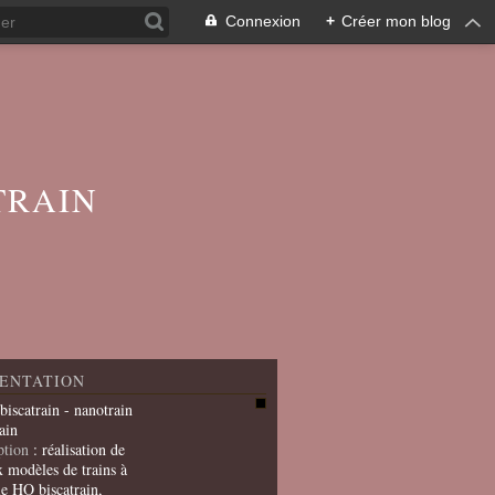
Connexion
+
Créer mon blog
TRAIN
ENTATION
 biscatrain - nanotrain
ain
ption
: réalisation de
x modèles de trains à
le HO biscatrain,