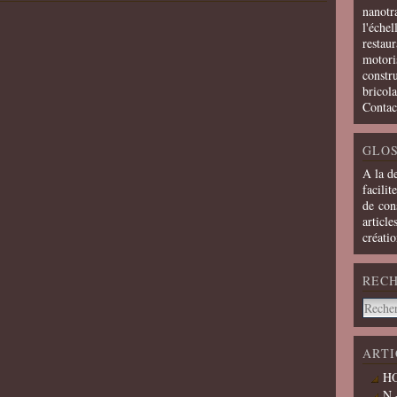
nanotra
l'échel
restaur
motoris
constru
bricola
Contac
GLOS
A la d
facilit
de cons
article
créati
REC
ARTI
HO
N 