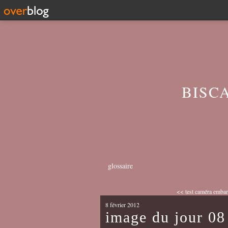
BISC
glossaire
<< test caméra embar
8 février 2012
image du jour 08