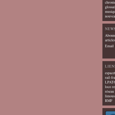
chroni
glossai
musiqu
nouvea
NEW
Abonne
article
Email
LIEN
espace
rail-fr
LPAT
loco r
résea
limous
RMF