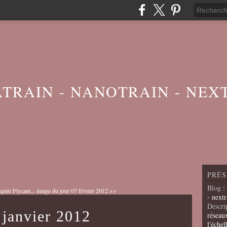
ATRAIN - NANOTRAIN - NEX
PRÉS
Blog
:
quée Flycam...
image du jour 07 février 2012 >>
- nextr
Descri
 janvier 2012
réseau
l'échel