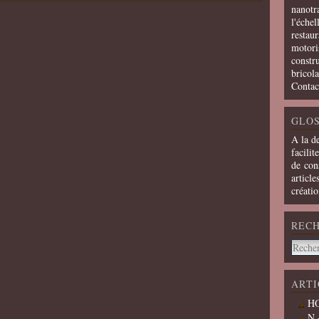
nanotra
l'échel
restaur
motoris
constru
bricola
Contac
GLOS
A la d
facilit
de cons
article
créati
REC
ARTI
HO
N 