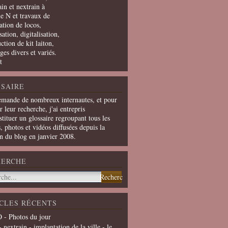
in et nextrain à
le N et travaux de
ation de locos,
ation, digitalisation,
ction de kit laiton,
ges divers et variés.
t
SAIRE
emande de nombreux internautes, et pour
er leur recherche, j'ai entrepris
tituer un glossaire regroupant tous les
s, photos et vidéos diffusées depuis la
on du blog en janvier 2008.
HERCHE
CLES RÉCENTS
 - Photos du jour
- nextrain - implantation de la ville - le