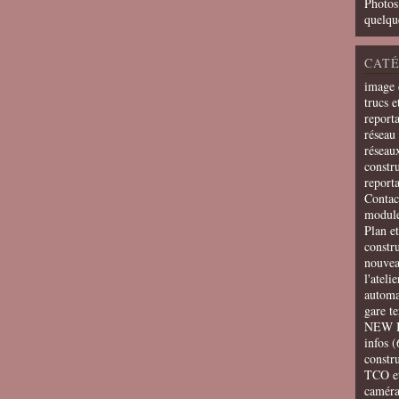
Photos
quelqu
CATÉ
image 
trucs e
report
réseau 
réseau
constru
report
Contac
modul
Plan e
constr
nouvea
l'ateli
automa
gare t
NEW 
infos
(
constru
TCO e
camér