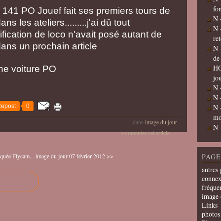
fo
a 141 PO Jouef fait ses premiers tours de
N 
 les ateliers.........j'ai dû tout
N 
dification de loco n'avait posé autant de
re
ans un prochain article
N 
de
HO
une voiture PO
jo
N 
N 
epost
0
N 
mo
-
dans
image du jour
N 
commenter cet article
…
quée Flycam...
image du jour 07 février 2012 >>
PAGE
autres 
connex
fréquen
image 
Links
photos 