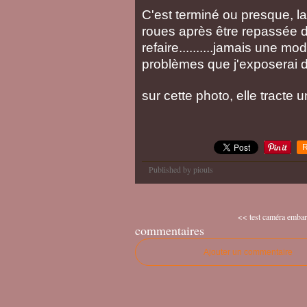
C'est terminé ou presque, l
roues après être repassée dans
refaire..........jamais une mo
problèmes que j'exposerai d
sur cette photo, elle tracte 
R
Published by piouls
<< test caméra embar
commentaires
Ajouter un commentaire