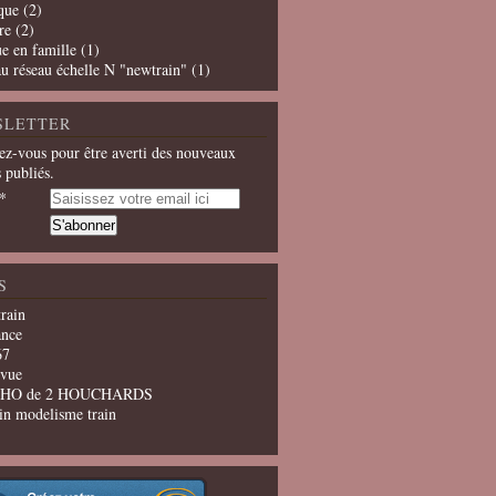
que
(2)
re
(2)
e en famille
(1)
u réseau échelle N "newtrain"
(1)
SLETTER
z-vous pour être averti des nouveaux
s publiés.
S
train
ance
67
evue
u HO de 2 HOUCHARDS
in modelisme train