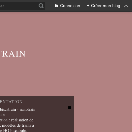
Connexion
+
Créer mon blog
TRAIN
ENTATION
 biscatrain - nanotrain
ain
ption
: réalisation de
x modèles de trains à
le HO biscatrain,