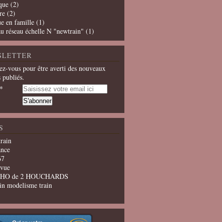
que
(2)
re
(2)
e en famille
(1)
u réseau échelle N "newtrain"
(1)
SLETTER
z-vous pour être averti des nouveaux
s publiés.
S
train
ance
67
evue
u HO de 2 HOUCHARDS
in modelisme train