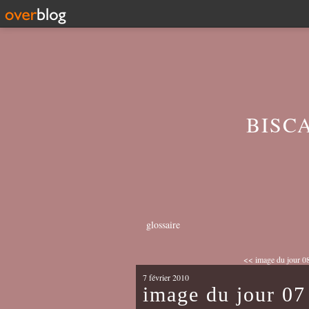
BISC
glossaire
<< image du jour 08
7 février 2010
image du jour 07