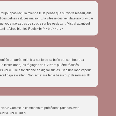
'aiu toujour pas reçu la mienne !!! Je pense que sur votre reseau, elle
des petites astuces maison ... la vitesse des ventilateurs<br /> par
ue vous n'avez pas de soucis sur les essieux ... Mistral ayant eut
t ... A tres bientot. Regis.<br /> <br /> <br />
confiée un après-midi à la sortie de sa boîte par son heureux
 la tester, donc, les réglages de CV n'ont pu être réalisés,
s.<br /> Elle a fonctionné en digital sur les CV d'une loco vapeur
c'était déjà excellent. Son achat me tente beaucoup désormais!!!!!!
ne.<br /> Comme le commentaire précédent, j'attends avec
<br /> <br /> <br />