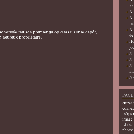
fo
N 
N 
re
N 
onorisée fait son premier galop d'essai sur le dépôt,
de
n heureux propriétaire.
HO
jo
N 
N 
N 
mo
N 
PAGE
autres 
connex
fréquen
image 
Links
photos 