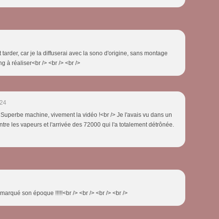
t tarder, car je la diffuserai avec la sono d'origine, sans montage
ng à réaliser<br /> <br /> <br />
:24
Superbe machine, vivement la vidéo !<br /> Je l'avais vu dans un
entre les vapeurs et l'arrivée des 72000 qui l'a totalement détrônée.
a marqué son époque !!!!!<br /> <br /> <br /> <br />