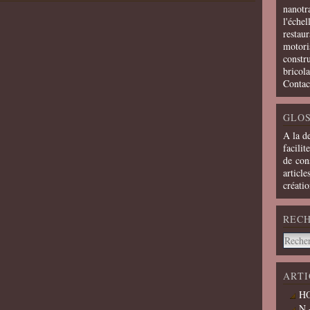
nanotra
l'échel
restaur
motoris
constru
bricola
Contac
GLOS
A la d
facilit
de cons
article
créati
REC
ARTI
HO
N 