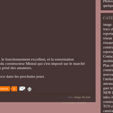
Photos
quelqu
CATÉ
image 
trucs e
report
réseau 
réseau
constru
report
Contac
 le fonctionnement excellent, et la sonorisation
modul
u constructeur Mistral qui s'est imposé sur le marché
Plan e
s prisé des amateurs.
constr
nouvea
loco dans les prochains jours
l'ateli
automa
gare t
epost
0
NEW 
infos
(
-
dans
image du jour
constru
commenter cet article
…
TCO e
camér