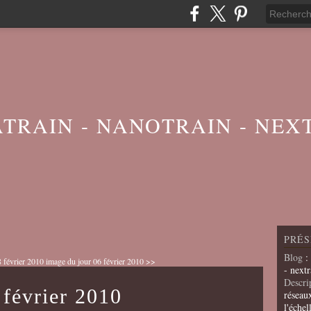
ATRAIN - NANOTRAIN - NEX
PRÉS
Blog
:
 février 2010
image du jour 06 février 2010 >>
- nextr
Descri
 février 2010
réseau
l'échel