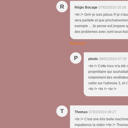
R
Régis Bocage
07/02/2010 10:18
<br /> Grrrr je suis jaloux !!! je n
sera parfaite et que prochainement 
exemple ... Je pense est j'espere q
des problemes avec sont sous-traitan
Répondre
P
piouls
08/02/2010 07:26
<br /> Cette loco m'a été 
propriétaire qui souhaitait
notamment des ventilateur
calée sur l'adresse 3, et 
<br /> <br /> <br />
T
Thomas
07/02/2010 09:27
<br /> C'est une très belle machi
impatience la vidéo !<br /> Thomas