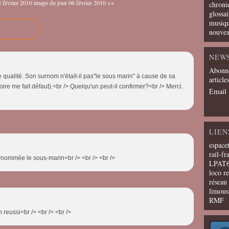
 février 2010
image du jour 06 février 2010 >>
chroni
glossai
musiqu
nouvea
NEW
Abonne
qualité. Son surnom n'était-il pas"le sous marin" à cause de sa
article
re me fait défaut).<br /> Quelqu'un peut-il confirmer?<br /> Merci.
Email
LIEN
espace
rail-fr
surnommée le sous-marin<br /> <br /> <br />
LPAT
loco r
résea
limous
RMF
en reussi<br /> <br /> <br />