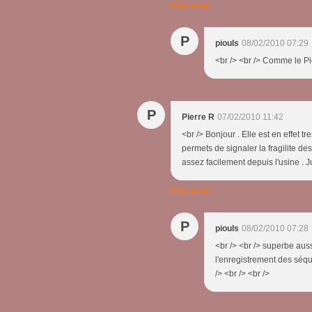
Répondre
P
piouls
08/02/2010 07:29
<br /> <br /> Comme le Pic
P
Pierre R
07/02/2010 11:42
<br /> Bonjour . Elle est en effet 
permets de signaler la fragilite de
assez facilement depuis l'usine . J
Répondre
P
piouls
08/02/2010 07:28
<br /> <br /> superbe auss
l'enregistrement des séqu
/> <br /> <br />