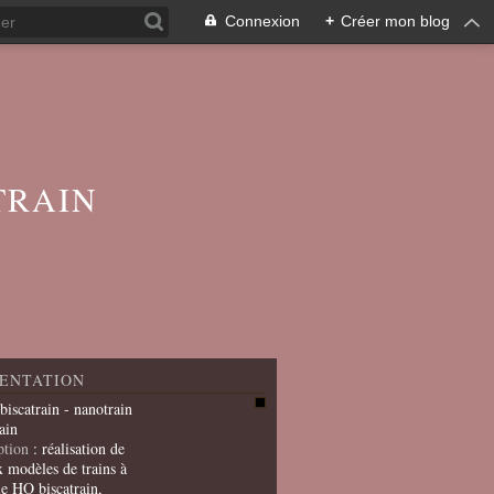
Connexion
+
Créer mon blog
TRAIN
ENTATION
 biscatrain - nanotrain
ain
ption
: réalisation de
x modèles de trains à
le HO biscatrain,