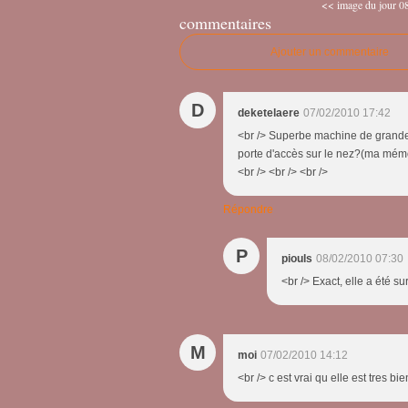
<< image du jour 08
commentaires
Ajouter un commentaire
D
deketelaere
07/02/2010 17:42
<br /> Superbe machine de grande 
porte d'accès sur le nez?(ma mémoi
<br /> <br /> <br />
Répondre
P
piouls
08/02/2010 07:30
<br /> Exact, elle a été 
M
moi
07/02/2010 14:12
<br /> c est vrai qu elle est tres bi