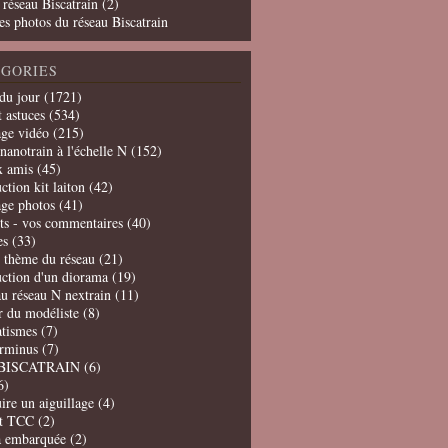
 réseau Biscatrain (2)
es photos du réseau Biscatrain
GORIES
du jour
(1721)
t astuces
(534)
age vidéo
(215)
nanotrain à l'échelle N
(152)
x amis
(45)
ction kit laiton
(42)
age photos
(41)
ts - vos commentaires
(40)
es
(33)
t thème du réseau
(21)
uction d'un diorama
(19)
u réseau N nextrain
(11)
er du modéliste
(8)
tismes
(7)
erminus
(7)
BISCATRAIN
(6)
6)
ire un aiguillage
(4)
t TCC
(2)
a embarquée
(2)