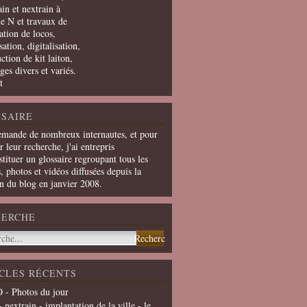
in et nextrain à
le N et travaux de
ation de locos,
ation, digitalisation,
ction de kit laiton,
ges divers et variés.
t
SAIRE
emande de nombreux internautes, et pour
er leur recherche, j'ai entrepris
tituer un glossaire regroupant tous les
s, photos et vidéos diffusées depuis la
on du blog en janvier 2008.
HERCHE
CLES RÉCENTS
 - Photos du jour
- nextrain - implantation de la ville - le