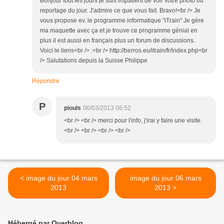
Bonjour tout les jours je suis impatient de voir votre photo ou
reportage du jour. J'admire ce que vous fait. Bravo!<br /> Je
vous propose ev. le programme informatique "iTrain" Je gère
ma maquette avec ça et je trouve ce programme génial en
plus il est aussi en français plus un forum de discussions.
Voici le liens<br /> :<br /> http://berros.eu/itrain/fr/index.php<br
/> Salutations depuis la Suisse Philippe
Répondre
P
piouls
06/03/2013 06:52
<br /> <br /> merci pour l'info, j'irai y faire une visite.
<br /> <br /> <br /> <br />
< image du jour 04 mars
image du jour 06 mars
2013
2013 >
Hébergé par Overblog