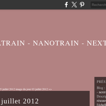
ATRAIN - NANOTRAIN - NEX
PRÉS
Blog
:
5 juillet 2012
image du jour 03 juillet 2012 >>
- nextr
Descri
juillet 2012
réseau
l'échel