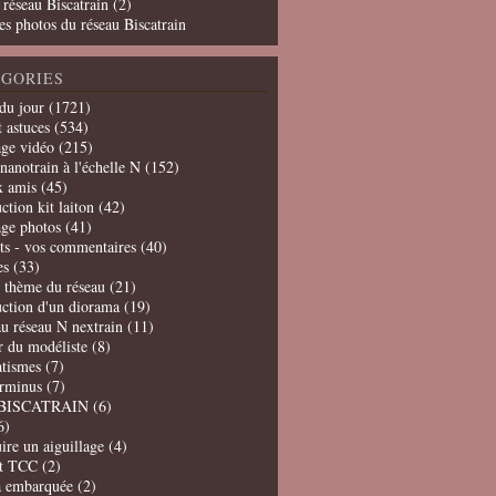
 réseau Biscatrain (2)
es photos du réseau Biscatrain
GORIES
du jour
(1721)
t astuces
(534)
age vidéo
(215)
nanotrain à l'échelle N
(152)
x amis
(45)
ction kit laiton
(42)
age photos
(41)
ts - vos commentaires
(40)
es
(33)
t thème du réseau
(21)
uction d'un diorama
(19)
u réseau N nextrain
(11)
er du modéliste
(8)
tismes
(7)
erminus
(7)
BISCATRAIN
(6)
6)
ire un aiguillage
(4)
t TCC
(2)
a embarquée
(2)