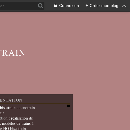
Connexion
+
Créer mon blog
TRAIN
ENTATION
 biscatrain - nanotrain
ain
ption
: réalisation de
x modèles de trains à
le HO biscatrain,