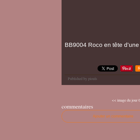
BB9004 Roco en tête d'une 
R
Published by piouls
<< image du jour 0
commentaires
Ajouter un commentaire