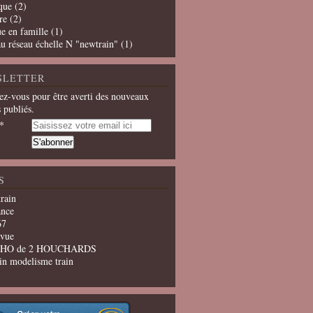
que
(2)
re
(2)
e en famille
(1)
u réseau échelle N "newtrain"
(1)
SLETTER
z-vous pour être averti des nouveaux
s publiés.
S
train
ance
67
evue
u HO de 2 HOUCHARDS
in modelisme train