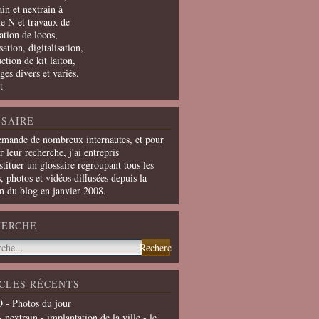
in et nextrain à
le N et travaux de
ation de locos,
ation, digitalisation,
ction de kit laiton,
ges divers et variés.
t
SAIRE
emande de nombreux internautes, et pour
er leur recherche, j'ai entrepris
tituer un glossaire regroupant tous les
s, photos et vidéos diffusées depuis la
on du blog en janvier 2008.
HERCHE
CLES RÉCENTS
 - Photos du jour
- nextrain - implantation de la ville - le