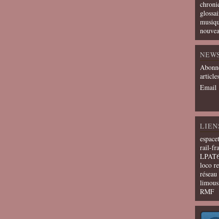
chroni
glossai
musiqu
nouvea
NEW
Abonne
article
Email
LIEN
espace
rail-fr
LPAT
loco r
résea
limous
RMF