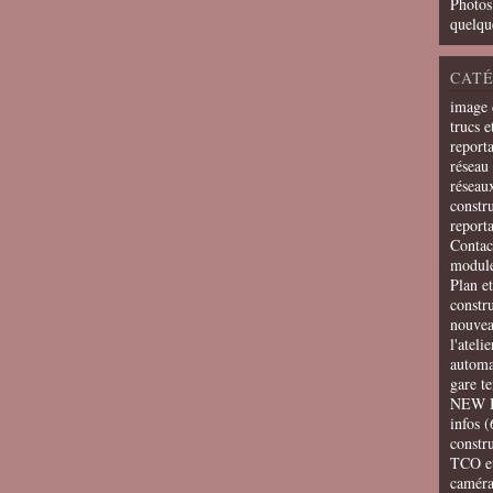
Photos
quelqu
CATÉ
image 
trucs e
report
réseau 
réseau
constru
report
Contac
modul
Plan e
constr
nouvea
l'ateli
automa
gare t
NEW 
infos
(
constru
TCO e
camér