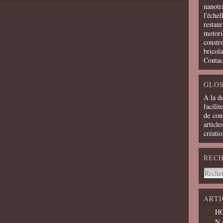
nanotra
l'échel
restaur
motoris
constru
bricola
Contac
GLOS
A la d
facilit
de cons
article
créati
REC
ARTI
HO
N 