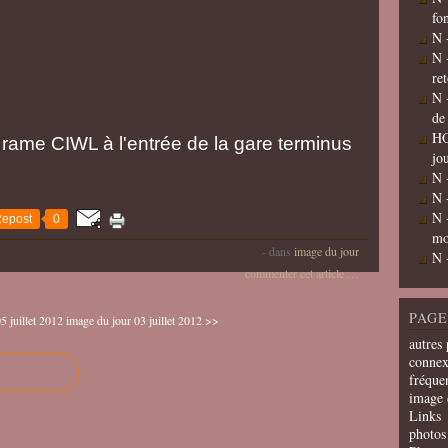
fo
N 
N 
re
N 
de
HO
rame CIWL à l'entrée de la gare terminus
jo
N 
N 
N 
epost
0
mo
-
dans
image du jour
N 
commenter cet article
…
PAGE
5 juillet 2012
image du jour 03 juillet 2012 >>
autres 
connex
fréquen
image 
Links
photos 