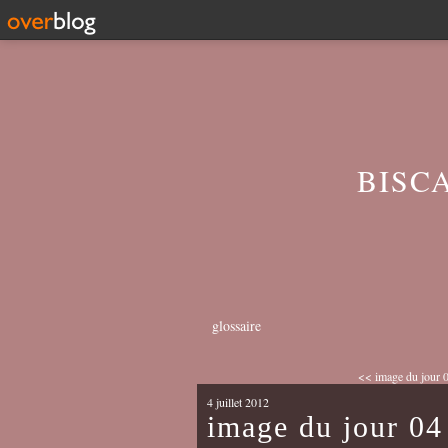
BISC
glossaire
<< image du jour 0
4 juillet 2012
image du jour 04 