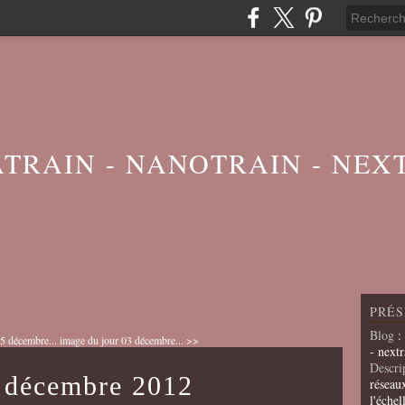
ATRAIN - NANOTRAIN - NEX
PRÉS
Blog
:
5 décembre...
image du jour 03 décembre... >>
- nextr
Descri
4 décembre 2012
réseau
l'échel