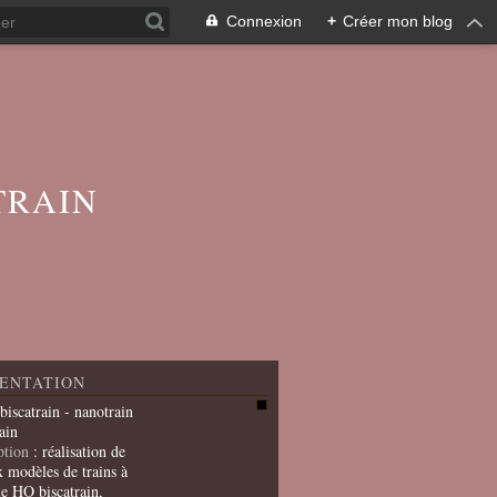
Connexion
+
Créer mon blog
TRAIN
ENTATION
 biscatrain - nanotrain
ain
ption
: réalisation de
x modèles de trains à
le HO biscatrain,