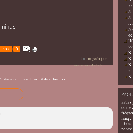
fo
N 
N 
re
rminus
N 
de
HO
jo
epost
0
N 
N 
-
dans
image du jour
N 
commenter cet article
…
mo
N 
5 décembre...
image du jour 03 décembre... >>
PAGE
autres 
connex
fréquen
1
image 
Links
photos 