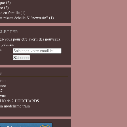
que
(2)
re
(2)
e en famille
(1)
u réseau échelle N "newtrain"
(1)
SLETTER
z-vous pour être averti des nouveaux
s publiés.
S
train
ance
67
evue
u HO de 2 HOUCHARDS
in modelisme train