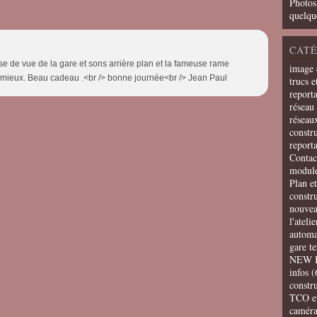
Photos
quelqu
CATÉ
e de vue de la gare et sons arrière plan et la fameuse rame
image 
mieux. Beau cadeau .<br /> bonne journée<br /> Jean Paul
trucs e
report
réseau 
réseau
constru
report
Contac
modul
Plan e
constr
nouvea
l'ateli
automa
gare t
NEW 
infos
(
constru
TCO e
camér