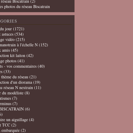
 réseau Biscatrain (2)
es photos du réseau Biscatrain
GORIES
du jour
(1721)
t astuces
(534)
age vidéo
(215)
nanotrain à l'échelle N
(152)
x amis
(45)
ction kit laiton
(42)
age photos
(41)
ts - vos commentaires
(40)
es
(33)
t thème du réseau
(21)
uction d'un diorama
(19)
u réseau N nextrain
(11)
er du modéliste
(8)
tismes
(7)
erminus
(7)
BISCATRAIN
(6)
6)
ire un aiguillage
(4)
t TCC
(2)
a embarquée
(2)