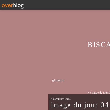
BISC
glossaire
<< image du jour 0
4 décembre 2012
image du jour 0