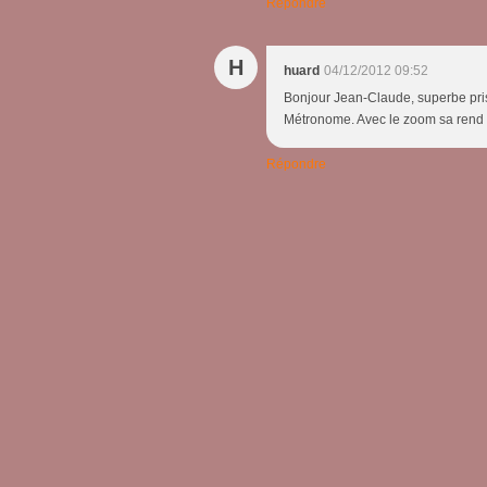
Répondre
H
huard
04/12/2012 09:52
Bonjour Jean-Claude, superbe pris
Métronome. Avec le zoom sa rend 
Répondre