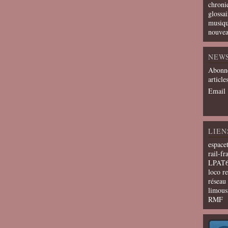
chroni
glossai
musiqu
nouvea
NEW
Abonne
article
Email
LIEN
espace
rail-fr
LPAT
loco r
résea
limous
RMF