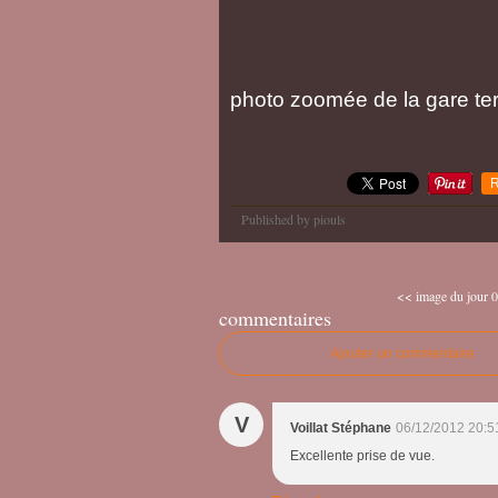
photo zoomée de la gare te
R
Published by piouls
<< image du jour 0
commentaires
Ajouter un commentaire
V
Voillat Stéphane
06/12/2012 20:5
Excellente prise de vue.