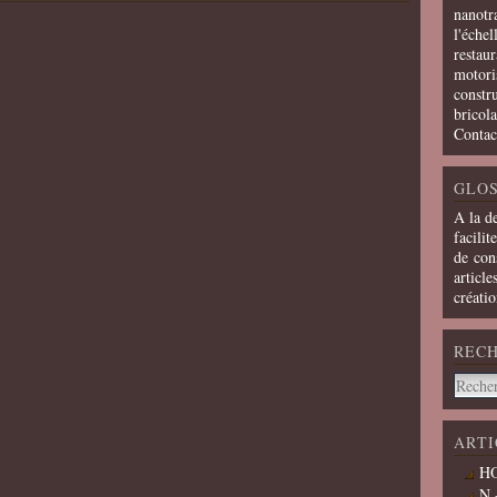
nanotra
l'échel
restaur
motoris
constru
bricola
Contac
GLOS
A la d
facilit
de cons
article
créati
REC
ARTI
HO
N 