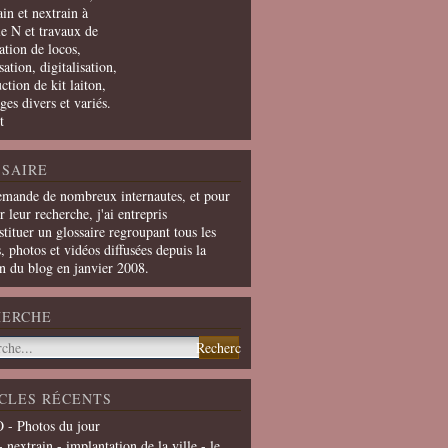
in et nextrain à
le N et travaux de
ation de locos,
ation, digitalisation,
ction de kit laiton,
ges divers et variés.
t
SAIRE
emande de nombreux internautes, et pour
er leur recherche, j'ai entrepris
tituer un glossaire regroupant tous les
s, photos et vidéos diffusées depuis la
on du blog en janvier 2008.
HERCHE
CLES RÉCENTS
 - Photos du jour
- nextrain - implantation de la ville - le