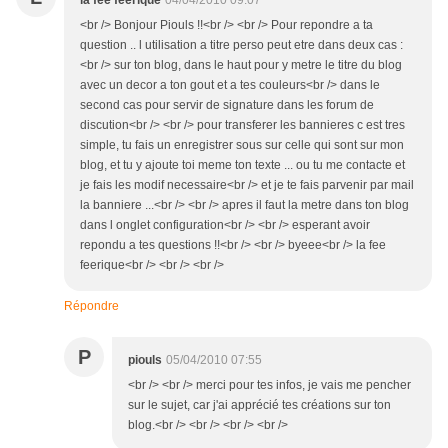
la fee feerique
04/04/2010 09:07
<br /> Bonjour Piouls !!<br /> <br /> Pour repondre a ta
question .. l utilisation a titre perso peut etre dans deux cas :
<br /> sur ton blog, dans le haut pour y metre le titre du blog
avec un decor a ton gout et a tes couleurs<br /> dans le
second cas pour servir de signature dans les forum de
discution<br /> <br /> pour transferer les bannieres c est tres
simple, tu fais un enregistrer sous sur celle qui sont sur mon
blog, et tu y ajoute toi meme ton texte ... ou tu me contacte et
je fais les modif necessaire<br /> et je te fais parvenir par mail
la banniere ...<br /> <br /> apres il faut la metre dans ton blog
dans l onglet configuration<br /> <br /> esperant avoir
repondu a tes questions !!<br /> <br /> byeee<br /> la fee
feerique<br /> <br /> <br />
Répondre
P
piouls
05/04/2010 07:55
<br /> <br /> merci pour tes infos, je vais me pencher
sur le sujet, car j'ai apprécié tes créations sur ton
blog.<br /> <br /> <br /> <br />