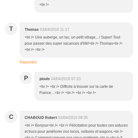
<br />
T
Thomas
03/04/2010 11:17
<br /> Une auberge, un lac, un petit village,...! Super! Tout
pour passer des super vacances d'été!<br /> Thomas<br />
<br /> <br />
Répondre
P
piouls
04/04/2010 07:23
<br /> <br /> Difficile à trouver sur la carte de
France....<br /> <br /> <br /> <br />
C
CHABOUD Robert
03/04/2010 09:35
<br /> Bonjour<br /> <br /> Félicitation pour toutes ces astuces
et trucs pour améliorer nos locos, voitures et wagons.<br />
<br /> Comment rajeunir nos vieux matériels.<br /> <br /> Il