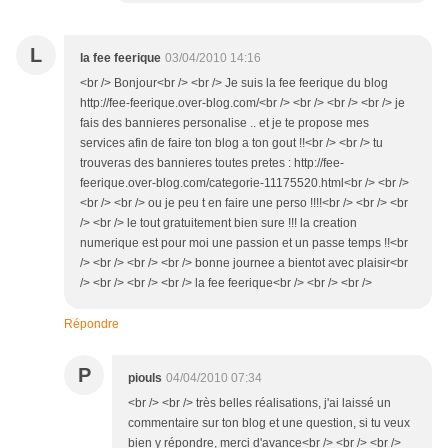
L
la fee feerique
03/04/2010 14:16
<br /> Bonjour<br /> <br /> Je suis la fee feerique du blog
http://fee-feerique.over-blog.com/<br /> <br /> <br /> <br /> je
fais des bannieres personalise .. et je te propose mes
services afin de faire ton blog a ton gout !!<br /> <br /> tu
trouveras des bannieres toutes pretes : http://fee-
feerique.over-blog.com/categorie-11175520.html<br /> <br />
<br /> <br /> ou je peu t en faire une perso !!!!<br /> <br /> <br
/> <br /> le tout gratuitement bien sure !!! la creation
numerique est pour moi une passion et un passe temps !!<br
/> <br /> <br /> <br /> bonne journee a bientot avec plaisir<br
/> <br /> <br /> <br /> la fee feerique<br /> <br /> <br />
Répondre
P
piouls
04/04/2010 07:34
<br /> <br /> très belles réalisations, j'ai laissé un
commentaire sur ton blog et une question, si tu veux
bien y répondre, merci d'avance<br /> <br /> <br />