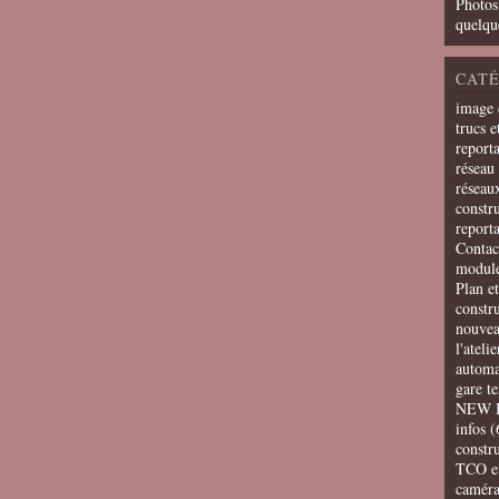
Photos
quelqu
CATÉ
image 
trucs e
report
réseau 
réseau
constru
report
Contac
modul
Plan e
constr
nouvea
l'ateli
automa
gare t
NEW 
infos
(
constru
TCO e
camér