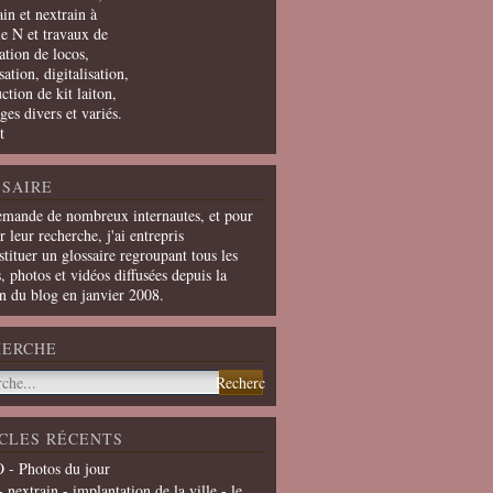
in et nextrain à
le N et travaux de
ation de locos,
ation, digitalisation,
ction de kit laiton,
ges divers et variés.
t
SAIRE
emande de nombreux internautes, et pour
er leur recherche, j'ai entrepris
tituer un glossaire regroupant tous les
s, photos et vidéos diffusées depuis la
on du blog en janvier 2008.
HERCHE
CLES RÉCENTS
 - Photos du jour
- nextrain - implantation de la ville - le