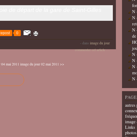
fo
e de départ de la gare de Saint-Gilles
N 
N 
re
N 
epost
0
de
HO
-
dans
image du jour
jo
commenter cet article
…
N 
N 
r 04 mai 2011
image du jour 02 mai 2011 >>
N 
mo
N 
PAGE
autres 
connex
fréquen
image 
Links
photos 