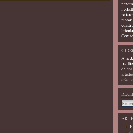
nanotra
l'échel
restaur
motoris
constru
bricola
Contac
GLOS
A la d
facilit
de cons
article
créati
REC
ARTI
HO
N 