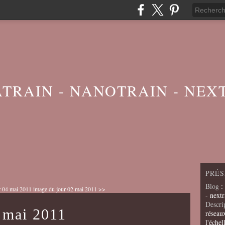
ATRAIN - NANOTRAIN - NEX
PRÉS
Blog
:
r 04 mai 2011
image du jour 02 mai 2011 >>
- nextr
Descri
 mai 2011
réseau
l'échel