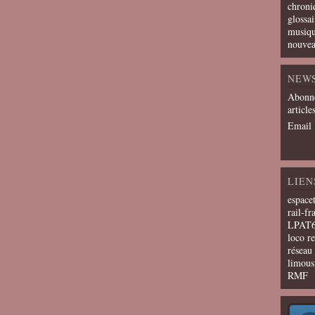
chroni
glossai
musiqu
nouvea
NEW
Abonne
article
Email
LIEN
espace
rail-fr
LPAT
loco r
résea
limous
RMF