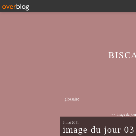
BISC
glossaire
<< image du jou
3 mai 2011
image du jour 03