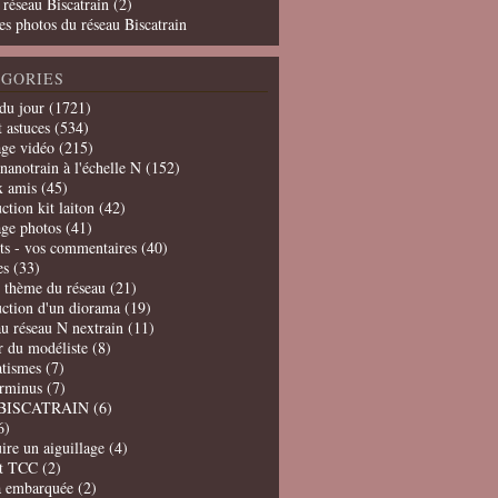
 réseau Biscatrain (2)
es photos du réseau Biscatrain
GORIES
du jour
(1721)
t astuces
(534)
age vidéo
(215)
nanotrain à l'échelle N
(152)
x amis
(45)
ction kit laiton
(42)
age photos
(41)
ts - vos commentaires
(40)
es
(33)
t thème du réseau
(21)
uction d'un diorama
(19)
u réseau N nextrain
(11)
er du modéliste
(8)
tismes
(7)
erminus
(7)
BISCATRAIN
(6)
6)
ire un aiguillage
(4)
t TCC
(2)
a embarquée
(2)