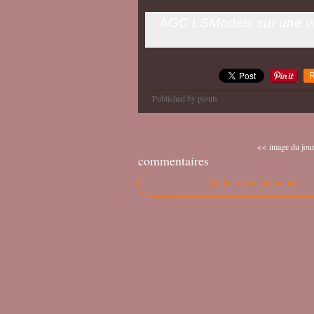
AGC LSModels sur une voi
R
Published by piouls
<< image du jou
commentaires
Ajouter un commentaire