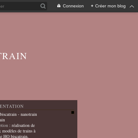
Connexion
+
Créer mon blog
TRAIN
ENTATION
 biscatrain - nanotrain
ain
ption
: réalisation de
x modèles de trains à
le HO biscatrain,