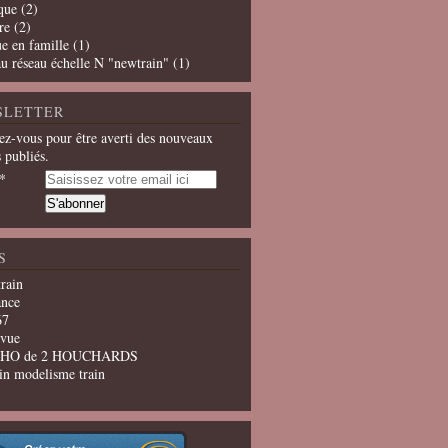
que
(2)
re
(2)
e en famille
(1)
u réseau échelle N "newtrain"
(1)
SLETTER
z-vous pour être averti des nouveaux
s publiés.
S
train
ance
67
evue
u HO de 2 HOUCHARDS
in modelisme train