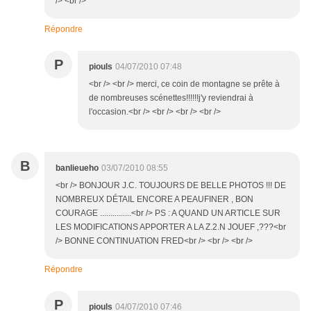
/> <br />
Répondre
P
piouls
04/07/2010 07:48
<br /> <br /> merci, ce coin de montagne se prête à
de nombreuses scénettes!!!!!!j'y reviendrai à
l'occasion.<br /> <br /> <br /> <br />
B
banlieueho
03/07/2010 08:55
<br /> BONJOUR J.C. TOUJOURS DE BELLE PHOTOS !!! DE
NOMBREUX DÉTAIL ENCORE A PEAUFINER , BON
COURAGE ...............<br /> PS : A QUAND UN ARTICLE SUR
LES MODIFICATIONS APPORTER A LA Z.2.N JOUEF ,???<br
/> BONNE CONTINUATION FRED<br /> <br /> <br />
Répondre
P
piouls
04/07/2010 07:46