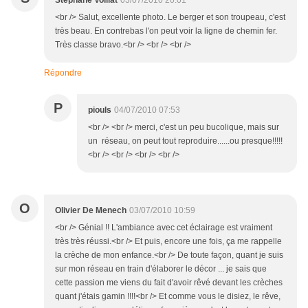
Stéphane Voillat
03/07/2010 20:01
<br /> Salut, excellente photo. Le berger et son troupeau, c'est
très beau. En contrebas l'on peut voir la ligne de chemin fer.
Très classe bravo.<br /> <br /> <br />
Répondre
P
piouls
04/07/2010 07:53
<br /> <br /> merci, c'est un peu bucolique, mais sur
un réseau, on peut tout reproduire......ou presque!!!!!
<br /> <br /> <br /> <br />
O
Olivier De Menech
03/07/2010 10:59
<br /> Génial !! L'ambiance avec cet éclairage est vraiment
très très réussi.<br /> Et puis, encore une fois, ça me rappelle
la crèche de mon enfance.<br /> De toute façon, quant je suis
sur mon réseau en train d'élaborer le décor ... je sais que
cette passion me viens du fait d'avoir rêvé devant les crèches
quant j'étais gamin !!!!<br /> Et comme vous le disiez, le rêve,