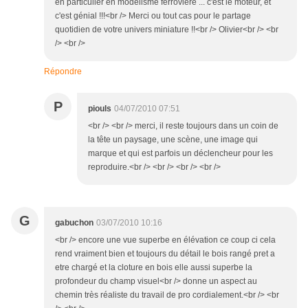
en particulier en modélisme ferrovière ... c'est le moteur, et
c'est génial !!!<br /> Merci ou tout cas pour le partage
quotidien de votre univers miniature !!<br /> Olivier<br /> <br
/> <br />
Répondre
P
piouls
04/07/2010 07:51
<br /> <br /> merci, il reste toujours dans un coin de
la tête un paysage, une scène, une image qui
marque et qui est parfois un déclencheur pour les
reproduire.<br /> <br /> <br /> <br />
G
gabuchon
03/07/2010 10:16
<br /> encore une vue superbe en élévation ce coup ci cela
rend vraiment bien et toujours du détail le bois rangé pret a
etre chargé et la cloture en bois elle aussi superbe la
profondeur du champ visuel<br /> donne un aspect au
chemin très réaliste du travail de pro cordialement.<br /> <br