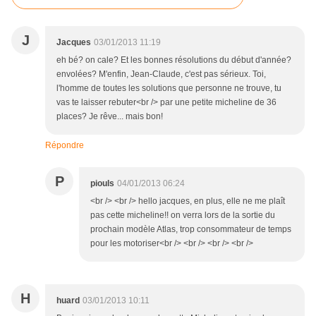
J
Jacques
03/01/2013 11:19
eh bé? on cale? Et les bonnes résolutions du début d'année?
envolées? M'enfin, Jean-Claude, c'est pas sérieux. Toi,
l'homme de toutes les solutions que personne ne trouve, tu
vas te laisser rebuter<br /> par une petite micheline de 36
places? Je rêve... mais bon!
Répondre
P
piouls
04/01/2013 06:24
<br /> <br /> hello jacques, en plus, elle ne me plaît
pas cette micheline!! on verra lors de la sortie du
prochain modèle Atlas, trop consommateur de temps
pour les motoriser<br /> <br /> <br /> <br />
H
huard
03/01/2013 10:11