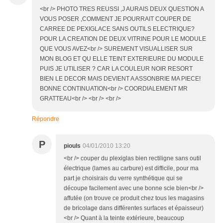
<br /> PHOTO TRES REUSSI ,J AURAIS DEUX QUESTION A
VOUS POSER ,COMMENT JE POURRAIT COUPER DE
CARREE DE PEXIGLACE SANS OUTILS ELECTRIQUE?
POUR LA CREATION DE DEUX VITRINE POUR LE MODULE
QUE VOUS AVEZ<br /> SUREMENT VISUALLISER SUR
MON BLOG ET QU ELLE TEINT EXTERIEURE DU MODULE
PUIS JE UTILISER ? CAR LA COULEUR NOIR RESORT
BIEN LE DECOR MAIS DEVIENT A ASSONBRIE MA PIECE!
BONNE CONTINUATION<br /> COORDIALEMENT MR
GRATTEAU<br /> <br /> <br />
Répondre
P
piouls
04/01/2010 13:20
<br /> couper du plexiglas bien rectiligne sans outil
électrique (lames au carbure) est difficile, pour ma
part je choisirais du verre synthétique qui se
découpe facilement avec une bonne scie bien<br />
affutée (on trouve ce produit chez tous les magasins
de bricolage dans différentes surfaces et épaisseur)
<br /> Quant à la teinte extérieure, beaucoup