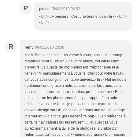
P
piouls
15/02/2010 06:52
<br /> J'y penserai, c'est une bonne idée.<br /> <br />
<br />
R
remy
06/01/2010 23:38
<br /> Bonsoir et meilleurs voeux à vous, ainsi qu'un prompt
rétablissement si l'on en juge votre article, fort intéressant
d'ailleurs. La qualité de vos photos est irréprochable et je
tiens<br /> particulièrement à vous féliciter pour votre travail,
car vous avez conçu un véritable univers...<br /> Nul ne doute
également que, grâce à notre passion pour les trains, cela
fasse oublier tous les maux et autres problèmes.<br /> En ce
qui concerne les photos zoomées, par rapport à un autre
article de vous que j'ai lu, je peux conseiller, ayant des bases
en web-design sur OB, de les ouvrir dans une nouvelle page
internet<br /> blanche (pas de fenêtre pop-up, en référence à
certains navigateurs qui les refusent...), auquel cas vous
aurez normalement la taille de la photo réelle visible par
l'internaute, qu'il peut lui<br /> même aggrandir.<br /> Encore