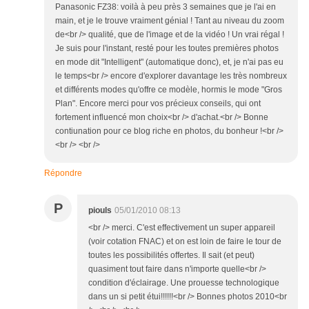
Panasonic FZ38: voilà à peu près 3 semaines que je l'ai en
main, et je le trouve vraiment génial ! Tant au niveau du zoom
de<br /> qualité, que de l'image et de la vidéo ! Un vrai régal !
Je suis pour l'instant, resté pour les toutes premières photos
en mode dit "Intelligent" (automatique donc), et, je n'ai pas eu
le temps<br /> encore d'explorer davantage les très nombreux
et différents modes qu'offre ce modèle, hormis le mode "Gros
Plan". Encore merci pour vos précieux conseils, qui ont
fortement influencé mon choix<br /> d'achat.<br /> Bonne
contiunation pour ce blog riche en photos, du bonheur !<br />
<br /> <br />
Répondre
P
piouls
05/01/2010 08:13
<br /> merci. C'est effectivement un super appareil
(voir cotation FNAC) et on est loin de faire le tour de
toutes les possibilités offertes. Il sait (et peut)
quasiment tout faire dans n'importe quelle<br />
condition d'éclairage. Une prouesse technologique
dans un si petit étui!!!!!!<br /> Bonnes photos 2010<br