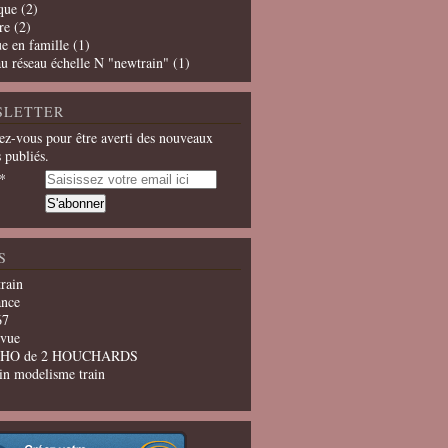
que
(2)
re
(2)
e en famille
(1)
u réseau échelle N "newtrain"
(1)
SLETTER
z-vous pour être averti des nouveaux
s publiés.
S
train
ance
67
evue
u HO de 2 HOUCHARDS
in modelisme train