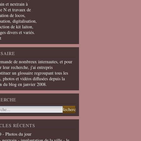
in et nextrain à
le N et travaux de
ation de locos,
ation, digitalisation,
ction de kit laiton,
ges divers et variés.
t
SAIRE
emande de nombreux internautes, et pour
er leur recherche, j'ai entrepris
tituer un glossaire regroupant tous les
s, photos et vidéos diffusées depuis la
on du blog en janvier 2008.
HERCHE
CLES RÉCENTS
 - Photos du jour
- nextrain - implantation de la ville - le