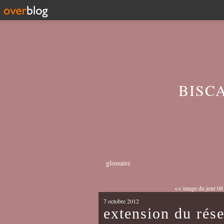
BISC
glossaire
<< image du jour 08
7 octobre 2012
extension du rése