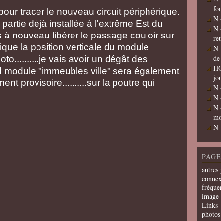
fo
our tracer le nouveau circuit périphérique.
N 
a partie déjà installée à l'extrême Est du
N 
is à nouveau libérer le passage couloir sur
re
lique la position verticale du module
N 
de
to..........je vais avoir un dégât des
HO
ond module "immeubles ville" sera également
jo
nt provisoire..........sur la poutre qui
N 
N 
N 
mo
N 
PAGE
autres 
connex
fréquen
image 
Links
photos 