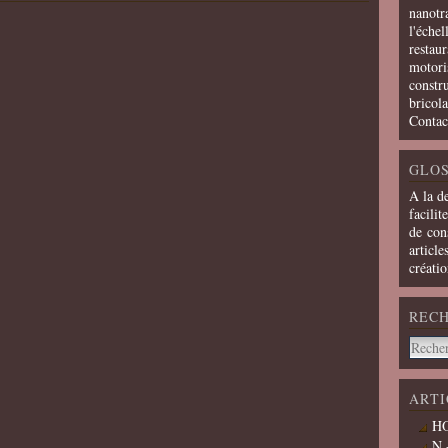
nanotra
l'échel
restaur
motoris
constru
bricola
Contac
GLOS
A la d
facilit
de cons
article
créati
REC
ARTI
HO
N 