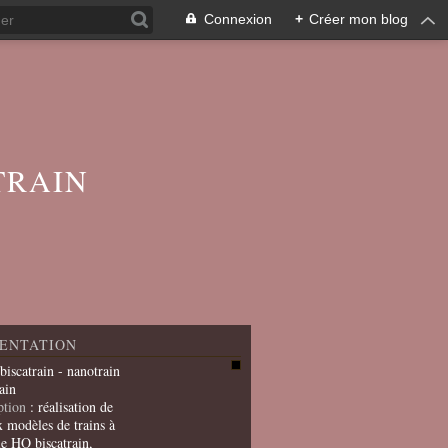
Connexion
+
Créer mon blog
TRAIN
ENTATION
 biscatrain - nanotrain
ain
ption
: réalisation de
x modèles de trains à
le HO biscatrain,