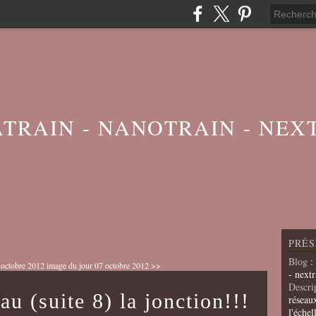
ATRAIN - NANOTRAIN - NEX
PRÉS
Blog
:
 octobre 2012
image du jour 07 octobre 2012 >>
- nextr
Descri
au (suite 8) la jonction!!!
réseau
l'échel