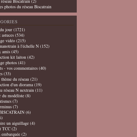
 réseau Biscatrain (2)
es photos du réseau Biscatrain
GORIES
du jour
(1721)
t astuces
(534)
age vidéo
(215)
nanotrain à l'échelle N
(152)
x amis
(45)
ction kit laiton
(42)
age photos
(41)
ts - vos commentaires
(40)
es
(33)
t thème du réseau
(21)
uction d'un diorama
(19)
u réseau N nextrain
(11)
er du modéliste
(8)
tismes
(7)
erminus
(7)
BISCATRAIN
(6)
6)
ire un aiguillage
(4)
t TCC
(2)
a embarquée
(2)