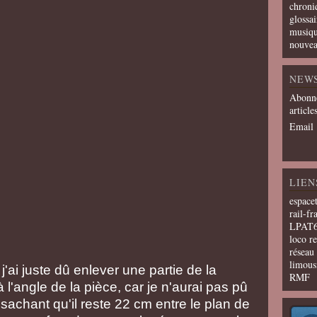
chroni
glossai
musiqu
nouvea
NEW
Abonne
article
Email
LIEN
espace
rail-fr
LPAT
loco r
résea
limous
j'ai juste dû enlever une partie de la
RMF
 l'angle de la pièce, car je n'aurai pas pû
 sachant qu'il reste 22 cm entre le plan de