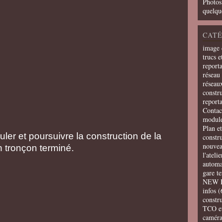
Photos
quelqu
CATÉ
image 
trucs e
report
réseau 
réseau
constru
report
Contac
modul
Plan e
uler et poursuivre la construction de la
constr
nouvea
n tronçon terminé.
l'ateli
automa
gare t
NEW 
infos
(
constru
TCO e
camér