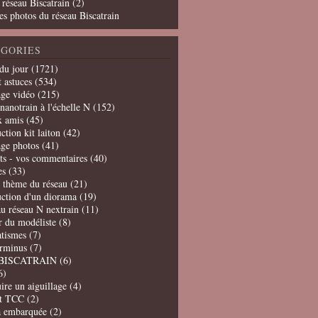
 réseau Biscatrain (2)
es photos du réseau Biscatrain
GORIES
du jour
(1721)
t astuces
(534)
age vidéo
(215)
nanotrain à l'échelle N
(152)
x amis
(45)
ction kit laiton
(42)
age photos
(41)
ts - vos commentaires
(40)
es
(33)
t thème du réseau
(21)
uction d'un diorama
(19)
u réseau N nextrain
(11)
er du modéliste
(8)
tismes
(7)
erminus
(7)
BISCATRAIN
(6)
6)
ire un aiguillage
(4)
t TCC
(2)
a embarquée
(2)