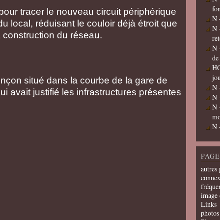
fo
our tracer le nouveau circuit périphérique
N 
u local, réduisant le couloir déjà étroit que
N 
la construction du réseau.
re
N 
de
HO
jo
onçon situé dans la courbe de la gare de
N 
ui avait justifié les infrastructures présentes
N 
N 
mo
N 
PAGE
autres 
connex
fréquen
image 
Links
photos 