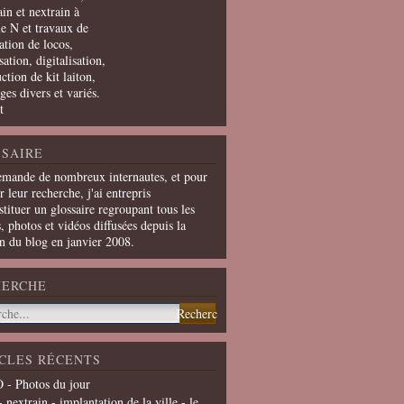
in et nextrain à
le N et travaux de
ation de locos,
ation, digitalisation,
ction de kit laiton,
ges divers et variés.
t
SAIRE
emande de nombreux internautes, et pour
er leur recherche, j'ai entrepris
tituer un glossaire regroupant tous les
s, photos et vidéos diffusées depuis la
on du blog en janvier 2008.
HERCHE
CLES RÉCENTS
 - Photos du jour
- nextrain - implantation de la ville - le