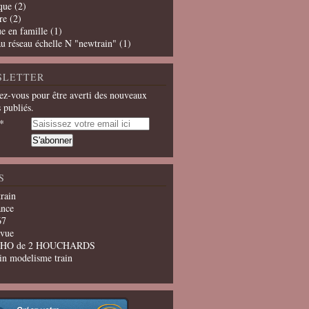
que
(2)
re
(2)
e en famille
(1)
u réseau échelle N "newtrain"
(1)
SLETTER
z-vous pour être averti des nouveaux
s publiés.
S
train
ance
67
evue
u HO de 2 HOUCHARDS
in modelisme train