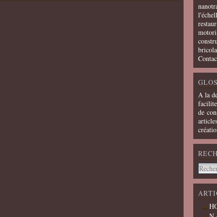
nanotra
l'échel
restaur
motoris
constru
bricola
Contac
GLOS
A la d
facilit
de cons
article
créati
REC
ARTI
HO
N 