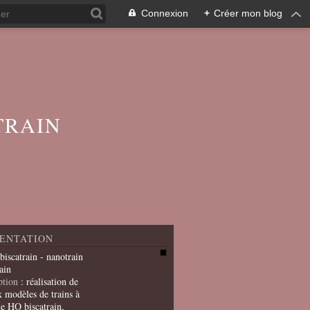
Connexion
+
Créer mon blog
TRAIN
ENTATION
 biscatrain - nanotrain
ain
ption
: réalisation de
x modèles de trains à
le HO biscatrain,