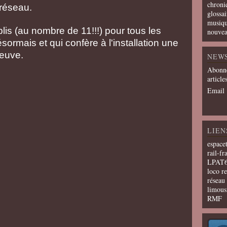
chroni
réseau.
glossai
musiqu
plis (au nombre de 11!!!) pour tous les
nouvea
sormais et qui confère à l'installation une
reuve.
NEW
Abonne
article
Email
LIEN
espace
rail-fr
LPAT
loco r
résea
limous
RMF