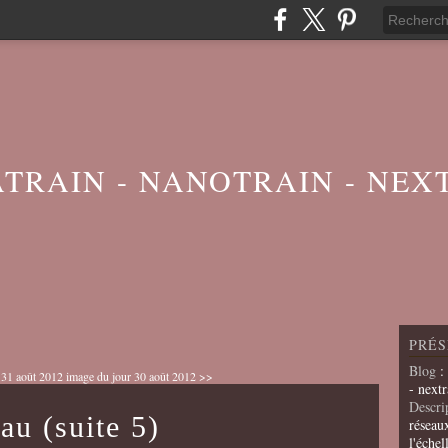
ATRAIN - NANOTRAIN - NEX
PRÉS
Blog
:
 31 août 2012
image du jour 30 août 2012 >>
- nextr
Descri
au (suite 5)
réseau
l'échel