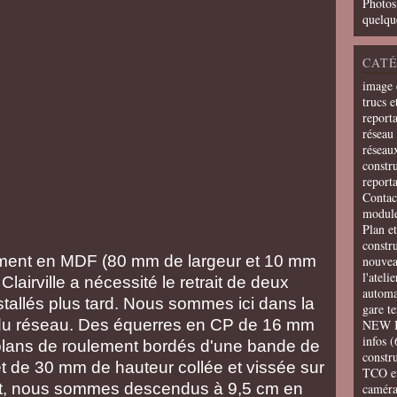
Photos
quelqu
CATÉ
image 
trucs e
report
réseau 
réseau
constru
report
Contac
modul
Plan e
constr
ement en MDF (80 mm de largeur et 10 mm
nouvea
l'ateli
Clairville a nécessité le retrait de deux
automa
nstallés plus tard. Nous sommes ici dans la
gare t
 du réseau. Des équerres en CP de 16 mm
NEW 
infos
(
 plans de roulement bordés d'une bande de
constru
 de 30 mm de hauteur collée et vissée sur
TCO e
roit, nous sommes descendus à 9,5 cm en
camér