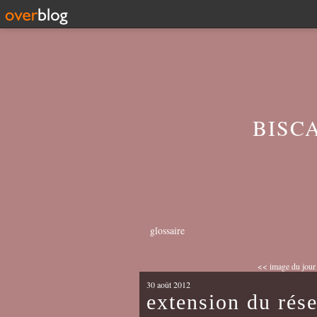
BISC
glossaire
<< image du jour
30 août 2012
extension du rése