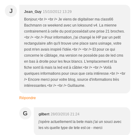
J
Jean_Guy
15/10/2012 13:29
Bonjour,<br /> <br /> Je viens de digitaliser ma class66
Bachmann ce weekend avec un loksound v4. La mienne
contrairement à celle du post possédait une prise 21 broches.
<br /> <br /> Pour information, j'ai changé le HP par un petit
rectangulaire afin qu'il trouve une place sans usinage, votre
post m'en avais inspiré l'idée.<br /> <br /> Et pour ce qui
concerne le câblage, ma version ne possède pas de led cms
en bas à droite pour les feux blancs. L'emplacement et la
fiche sont là mais la led est à câbler.<br /> <br /> Voilà
quelques informations pour ceux que cela intéresse.<br /> <br
/> Encore merci pour votre blog, source d'informations très
intéressantes.<br /> <br /> Guillaume.
Répondre
G
gilbert
28/03/2016 21:24
j'opére actuellement la bete mais j'ai un souci avec
les vis quelle type de tete est ce - merci