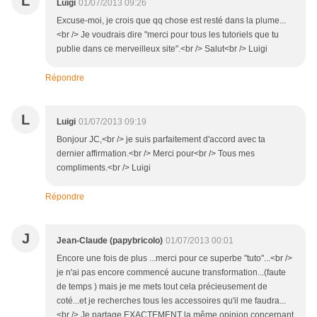
L
Luigi
01/07/2013 09:26
Excuse-moi, je crois que qq chose est resté dans la plume...
<br /> Je voudrais dire "merci pour tous les tutoriels que tu
publie dans ce merveilleux site".<br /> Salut<br /> Luigi
Répondre
L
Luigi
01/07/2013 09:19
Bonjour JC,<br /> je suis parfaitement d'accord avec ta
dernier affirmation.<br /> Merci pour<br /> Tous mes
compliments.<br /> Luigi
Répondre
J
Jean-Claude (papybricolo)
01/07/2013 00:01
Encore une fois de plus ...merci pour ce superbe "tuto"...<br />
je n'ai pas encore commencé aucune transformation...(faute
de temps ) mais je me mets tout cela précieusement de
coté...et je recherches tous les accessoires qu'il me faudra...
<br /> Je partage EXACTEMENT la même opinion concernant