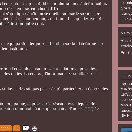
chroni
 l'ensemble est plus rigide et moins soumis à déformation.
glossai
 mm n'étaient pas concluants!!!!)
musiqu
peut s'appliquer à n'importe quelle rambarde sur mesure
nouvea
uettes. C'est un peu long, mais une fois que les gabarits
nde série à moindre coût.
NEW
Abonne
 de pb particulier pour la fixation sur la plateforme par
article
bien positionnés.
Email
ler tout l'ensemble avant mise en peinture et pose des
n des cibles. Là encore, l'imprimante sera utile car le
LIEN
espace
rail-fr
rographe ne devrait pas poser de pb particulier en dehors des
LPAT
loco r
inition, patine, et pose sur le réseau, avec dépose de
résea
truction remontait à une quarantaine d'années!!!!!) Le
limous
RMF
epost
0