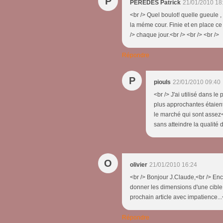
P
PEREDES Patrick
21/01/2010 18
<br /> Quel boulot! quelle gueule 
la méme cour. Finie et en place ce
/> chaque jour.<br /> <br /> <br />
Répondre
P
piouls
22/01/2010 09:40
<br /> J'ai utilisé dans l
plus approchantes étaien
le marché qui sont assez<
sans atteindre la qualité 
O
olivier
21/01/2010 16:24
<br /> Bonjour J.Claude,<br /> Enc
donner les dimensions d'une cible
prochain article avec impatience...<
Répondre