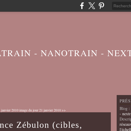
ATRAIN - NANOTRAIN - NEX
PRÉS
Blog
:
 janvier 2010
image du jour 21 janvier 2010 >>
- nextr
Descri
nce Zébulon (cibles,
réseau
l'échel