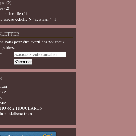
que
(2)
re
(2)
e en famille
(1)
u réseau échelle N "newtrain"
(1)
SLETTER
z-vous pour être averti des nouveaux
s publiés.
S
train
ance
67
evue
u HO de 2 HOUCHARDS
in modelisme train