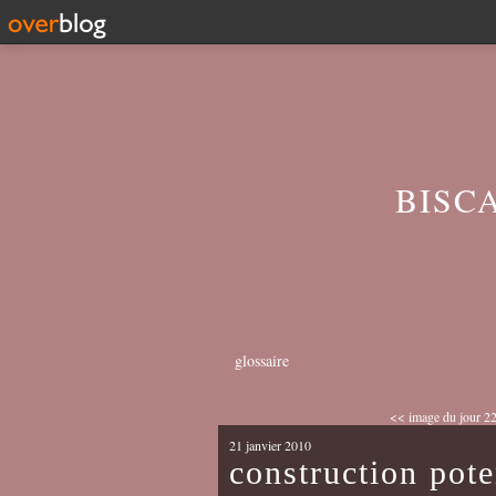
BISC
glossaire
<< image du jour 22
21 janvier 2010
construction pote