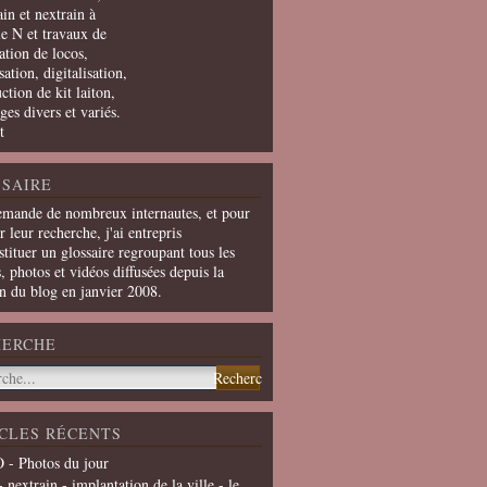
in et nextrain à
le N et travaux de
ation de locos,
ation, digitalisation,
ction de kit laiton,
ges divers et variés.
t
SAIRE
emande de nombreux internautes, et pour
er leur recherche, j'ai entrepris
tituer un glossaire regroupant tous les
s, photos et vidéos diffusées depuis la
on du blog en janvier 2008.
HERCHE
CLES RÉCENTS
 - Photos du jour
- nextrain - implantation de la ville - le