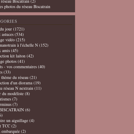
 réseau Biscatrain (2)
es photos du réseau Biscatrain
GORIES
du jour
(1721)
t astuces
(534)
age vidéo
(215)
nanotrain à l'échelle N
(152)
x amis
(45)
ction kit laiton
(42)
age photos
(41)
ts - vos commentaires
(40)
es
(33)
t thème du réseau
(21)
uction d'un diorama
(19)
u réseau N nextrain
(11)
er du modéliste
(8)
tismes
(7)
erminus
(7)
BISCATRAIN
(6)
6)
ire un aiguillage
(4)
t TCC
(2)
a embarquée
(2)