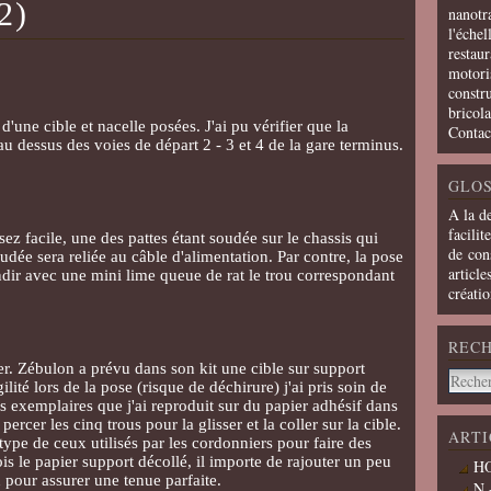
2)
nanotra
l'échel
restaur
motoris
constru
bricola
d'une cible et nacelle posées. J'ai pu vérifier que la
Contac
au dessus des voies de départ 2 - 3 et 4 de la gare terminus.
GLOS
A la d
facilit
sez facile, une des pattes étant soudée sur le chassis qui
de cons
oudée sera reliée au câble d'alimentation. Par contre, la pose
article
dir avec une mini lime queue de rat le trou correspondant
créati
REC
er. Zébulon a prévu dans son kit une cible sur support
ité lors de la pose (risque de déchirure) j'ai pris soin de
s exemplaires que j'ai reproduit sur du papier adhésif dans
ercer les cinq trous pour la glisser et la coller sur la cible.
ARTI
type de ceux utilisés par les cordonniers pour faire des
ois le papier support décollé, il importe de rajouter un peu
HO
n pour assurer une tenue parfaite.
N 