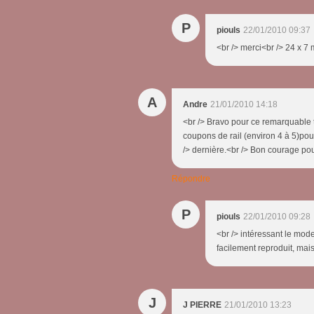
P
piouls
22/01/2010 09:37
<br /> merci<br /> 24 x 7 
A
Andre
21/01/2010 14:18
<br /> Bravo pour ce remarquable tra
coupons de rail (environ 4 à 5)pour
/> dernière.<br /> Bon courage pour 
Répondre
P
piouls
22/01/2010 09:28
<br /> intéressant le mode
facilement reproduit, mais 
J
J PIERRE
21/01/2010 13:23