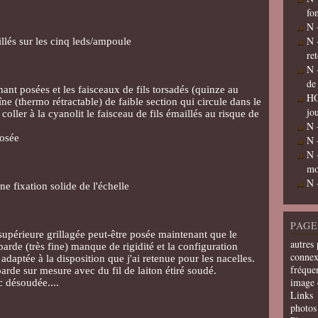
fo
N 
N 
illés sur les cinq leds/ampoule
re
N 
de
nant posées et les faisceaux de fils torsadés (quinze au
HO
îne (thermo rétractable) de faible section qui circule dans le
jo
i coller à la cyanolit le faisceau de fils émaillés au risque de
N 
posée
N 
N 
mo
N 
ne fixation solide de l'échelle
PAGE
 supérieure grillagée peut-être posée maintenant que le
autres 
barde (très fine) manque de rigidité et la configuration
connex
 adaptée à la disposition que j'ai retenue pour les nacelles.
fréquen
arde sur mesure avec du fil de laiton étiré soudé.
image 
c désoudée....
Links
photos 