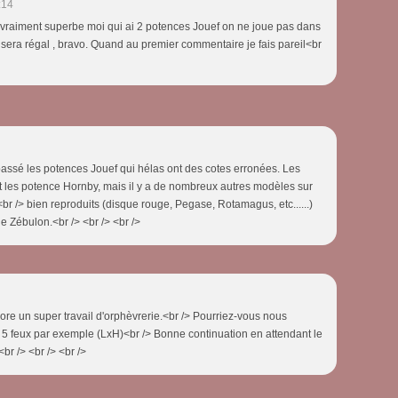
:14
, vraiment superbe moi qui ai 2 potences Jouef on ne joue pas dans
 sera régal , bravo. Quand au premier commentaire je fais pareil<br
e passé les potences Jouef qui hélas ont des cotes erronées. Les
t les potence Hornby, mais il y a de nombreux autres modèles sur
br /> bien reproduits (disque rouge, Pegase, Rotamagus, etc......)
de Zébulon.<br /> <br /> <br />
ore un super travail d'orphèvrerie.<br /> Pourriez-vous nous
 5 feux par exemple (LxH)<br /> Bonne continuation en attendant le
br /> <br /> <br />