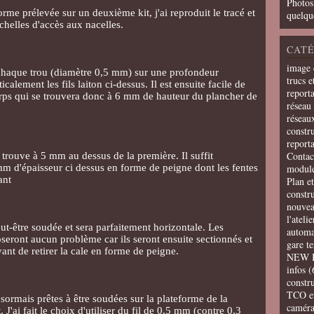
Photos
orme prélevée sur un deuxième kit, j'ai reproduit le tracé et
quelqu
chelles d'accès aux nacelles.
CATÉ
image 
é chaque trou (diamètre 0,5 mm) sur une profondeur
trucs e
alement les fils laiton ci-dessus. Il est ensuite facile de
report
rps qui se trouvera donc à 6 mm de hauteur du plancher de
réseau 
réseau
constru
report
Contac
rouve à 5 mm au dessus de la première. Il suffit
mm d'épaisseur ci dessus en forme de peigne dont les fentes
modul
ant
Plan e
constr
nouvea
l'ateli
t-être soudée et sera parfaitement horizontale. Les
automa
seront aucun problème car ils seront ensuite sectionnés et
gare t
nt de retirer la cale en forme de peigne.
NEW 
infos
(
constru
TCO e
sormais prêtes à être soudées sur la plateforme de la
camér
 J'ai fait le choix d'utiliser du fil de 0,5 mm (contre 0,3