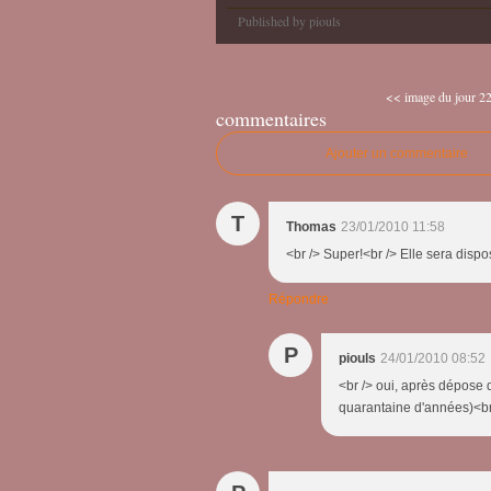
Published by piouls
<< image du jour 22
commentaires
Ajouter un commentaire
T
Thomas
23/01/2010 11:58
<br /> Super!<br /> Elle sera dispo
Répondre
P
piouls
24/01/2010 08:52
<br /> oui, après dépose 
quarantaine d'années)<br 