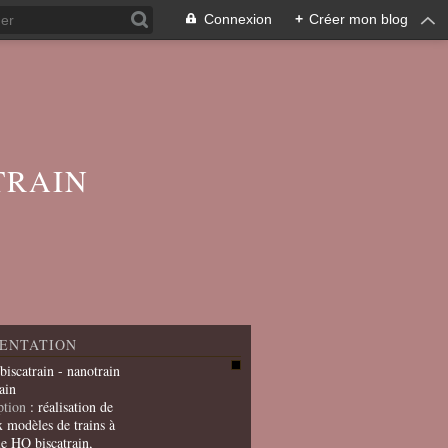
Connexion
+
Créer mon blog
TRAIN
ENTATION
 biscatrain - nanotrain
ain
ption
: réalisation de
x modèles de trains à
le HO biscatrain,