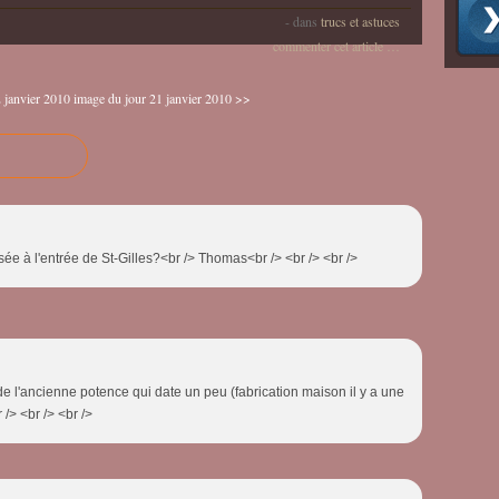
-
dans
trucs et astuces
commenter cet article
…
 janvier 2010
image du jour 21 janvier 2010 >>
sée à l'entrée de St-Gilles?<br /> Thomas<br /> <br /> <br />
de l'ancienne potence qui date un peu (fabrication maison il y a une
/> <br /> <br />