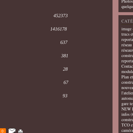
Photos
quelqu
iques 452373
CATÉ
image 
tées 1416178
trucs e
report
divers 637
réseau 
réseau
constru
 du jour 381
report
Contac
ges photos 28
modul
Plan e
constr
ges vidéos 67
nouvea
l'ateli
t astuces 93
automa
gare t
NEW 
infos
(
constru
TCO e
camér
0