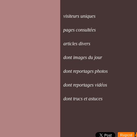
visiteurs un
pages consul
articles 
dont images
dont reporta
dont reporta
dont trucs e
Repost