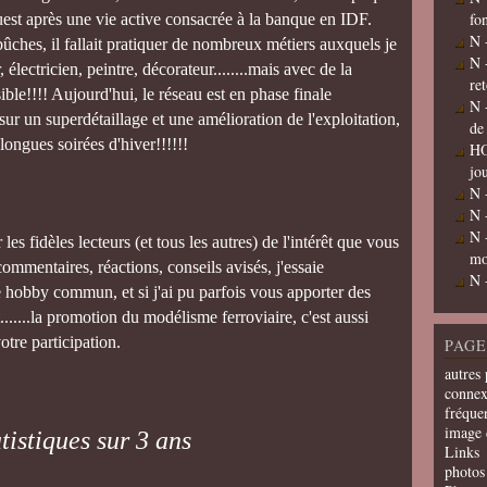
fo
ouest après une vie active consacrée à la banque en IDF.
N 
mbûches, il fallait pratiquer de nombreux métiers auxquels je
N 
 électricien, peintre, décorateur........mais avec de la
re
ible!!!! Aujourd'hui, le réseau est en phase finale
N 
ur un superdétaillage et une amélioration de l'exploitation,
de
ongues soirées d'hiver!!!!!!
HO
jo
N 
N 
N 
les fidèles lecteurs (et tous les autres) de l'intérêt que vous
mo
commentaires, réactions, conseils avisés, j'essaie
N 
e hobby commun, et si j'ai pu parfois vous apporter des
t.......la promotion du modélisme ferroviaire, c'est aussi
otre participation.
PAGE
autres 
connex
fréquen
image 
tistiques sur 3 ans
Links
photos 