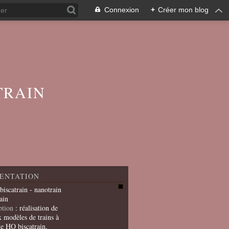
Connexion
+
Créer mon blog
TRAIN
ENTATION
 biscatrain - nanotrain
ain
ption
: réalisation de
x modèles de trains à
le HO biscatrain,