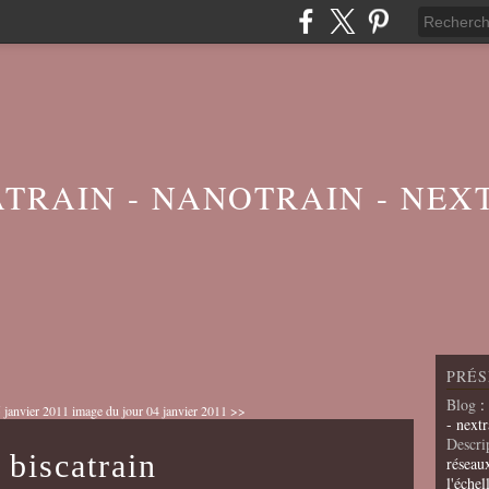
ATRAIN - NANOTRAIN - NEX
PRÉS
Blog
:
 janvier 2011
image du jour 04 janvier 2011 >>
- nextr
Descri
 biscatrain
réseau
l'échel