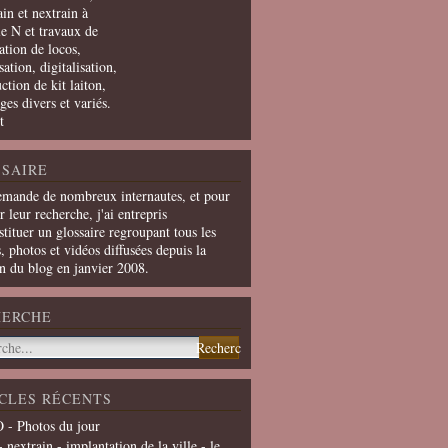
in et nextrain à
le N et travaux de
ation de locos,
ation, digitalisation,
ction de kit laiton,
ges divers et variés.
t
SAIRE
emande de nombreux internautes, et pour
er leur recherche, j'ai entrepris
tituer un glossaire regroupant tous les
s, photos et vidéos diffusées depuis la
on du blog en janvier 2008.
HERCHE
CLES RÉCENTS
 - Photos du jour
- nextrain - implantation de la ville - le