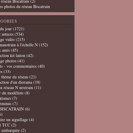
 réseau Biscatrain (2)
es photos du réseau Biscatrain
GORIES
du jour
(1721)
t astuces
(534)
age vidéo
(215)
nanotrain à l'échelle N
(152)
x amis
(45)
ction kit laiton
(42)
age photos
(41)
ts - vos commentaires
(40)
es
(33)
t thème du réseau
(21)
uction d'un diorama
(19)
u réseau N nextrain
(11)
er du modéliste
(8)
tismes
(7)
erminus
(7)
BISCATRAIN
(6)
6)
ire un aiguillage
(4)
t TCC
(2)
a embarquée
(2)