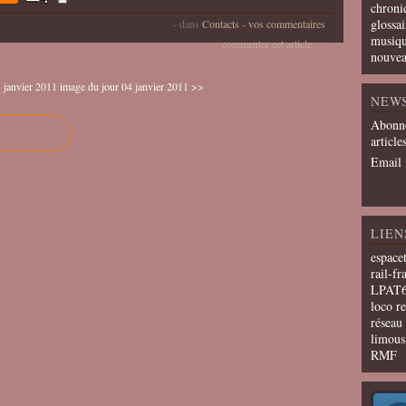
chroni
glossai
-
dans
Contacts - vos commentaires
musiqu
commenter cet article
…
nouvea
 janvier 2011
image du jour 04 janvier 2011 >>
NEW
Abonne
article
Email
LIEN
espace
rail-fr
LPAT
loco r
résea
limous
RMF