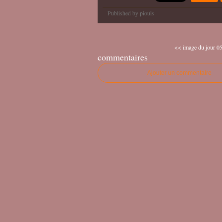
Published by piouls
<< image du jour 05
commentaires
Ajouter un commentaire