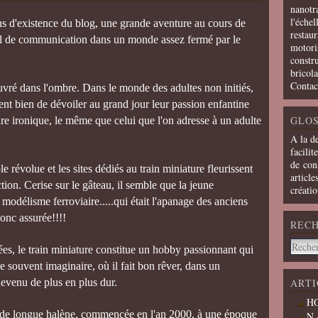
nanotra
l'échel
ans d'existence du blog, une grande aventure au cours de
restaur
util de communication dans un monde assez fermé par le
motoris
constru
bricola
Contac
uvré dans l'ombre. Dans le monde des adultes non initiés,
aient bien de dévoiler au grand jour leur passion enfantine
GLOS
urire ironique, le même que celui que l'on adresse à un adulte
A la d
facilit
de cons
 révolue et les sites dédiés au train miniature fleurissent
article
action. Cerise sur le gâteau, il semble que la jeune
créati
modélisme ferroviaire.....qui était l'apanage des anciens
donc assurée!!!!
REC
ées, le train miniature constitue un hobby passionnant qui
 souvent imaginaire, où il fait bon rêver, dans un
evenu de plus en plus dur.
ARTI
HO
e de longue halène, commencée en l'an 2000, à une époque
N 