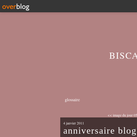
BISC
glossaire
<< image du jour 05
4 janvier 2011
anniversaire blog