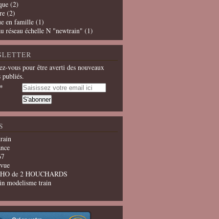
que
(2)
re
(2)
e en famille
(1)
u réseau échelle N "newtrain"
(1)
SLETTER
z-vous pour être averti des nouveaux
s publiés.
S
train
ance
67
evue
u HO de 2 HOUCHARDS
in modelisme train