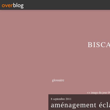
BISC
glossaire
<< image du jour 09
8 septembre 2011
aménagement écl