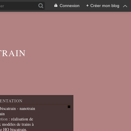
Connexion
+
Créer mon blog
TRAIN
ENTATION
 biscatrain - nanotrain
ain
ption
: réalisation de
x modèles de trains à
le HO biscatrain,