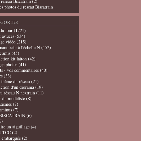
 réseau Biscatrain (2)
es photos du réseau Biscatrain
GORIES
du jour
(1721)
t astuces
(534)
age vidéo
(215)
nanotrain à l'échelle N
(152)
x amis
(45)
ction kit laiton
(42)
age photos
(41)
ts - vos commentaires
(40)
es
(33)
t thème du réseau
(21)
uction d'un diorama
(19)
u réseau N nextrain
(11)
er du modéliste
(8)
tismes
(7)
erminus
(7)
BISCATRAIN
(6)
6)
ire un aiguillage
(4)
t TCC
(2)
a embarquée
(2)