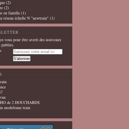
que
(2)
re
(2)
e en famille
(1)
u réseau échelle N "newtrain"
(1)
SLETTER
z-vous pour être averti des nouveaux
s publiés.
S
train
ance
67
evue
u HO de 2 HOUCHARDS
in modelisme train