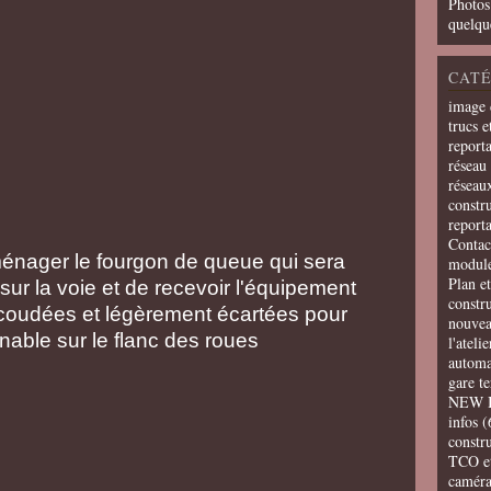
Photos
quelqu
CATÉ
image 
trucs e
report
réseau 
réseau
constru
report
Contac
aménager le fourgon de queue qui sera
modul
Plan e
sur la voie et de recevoir l'équipement
constr
 coudées et légèrement écartées pour
nouvea
able sur le flanc des roues
l'ateli
automa
gare t
NEW 
infos
(
constru
TCO e
camér