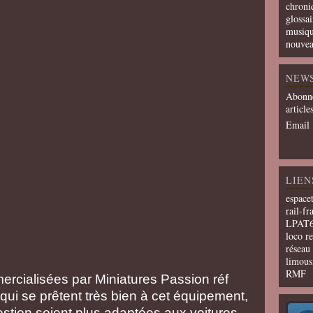
chroni
glossai
musiqu
nouvea
NEW
Abonne
article
Email
LIEN
espace
rail-fr
LPAT
loco r
résea
limous
RMF
mmercialisées par Miniatures Passion réf
qui se prêtent très bien à cet équipement,
estion soient plus adaptées aux voitures