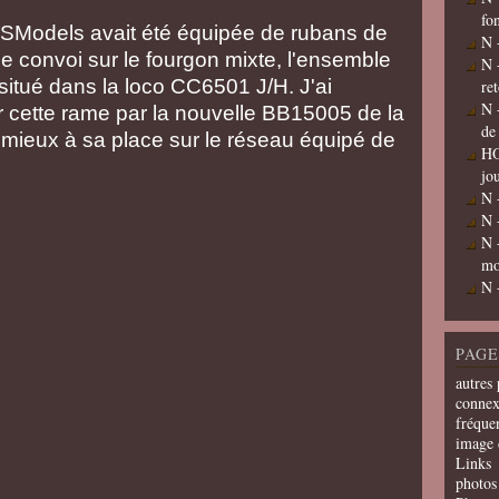
fo
SModels avait été équipée de rubans de
N 
e convoi sur le fourgon mixte, l'ensemble
N 
 situé dans la loco CC6501 J/H. J'ai
re
N 
er cette rame par la nouvelle BB15005 de la
de
t mieux à sa place sur le réseau équipé de
HO
jo
N 
N 
N 
mo
N 
PAGE
autres 
connex
fréquen
image 
Links
photos 