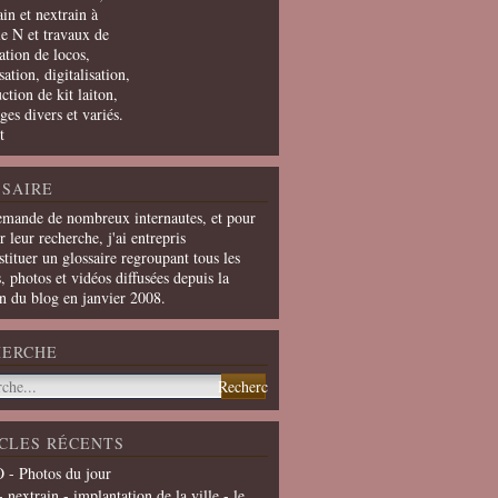
in et nextrain à
le N et travaux de
ation de locos,
ation, digitalisation,
ction de kit laiton,
ges divers et variés.
t
SAIRE
emande de nombreux internautes, et pour
er leur recherche, j'ai entrepris
tituer un glossaire regroupant tous les
s, photos et vidéos diffusées depuis la
on du blog en janvier 2008.
HERCHE
CLES RÉCENTS
 - Photos du jour
- nextrain - implantation de la ville - le