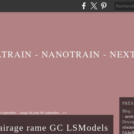
ATRAIN - NANOTRAIN - NEX
PRÉS
Blog
:
 septembre...
image du jour 08 septembre... >>
- nextr
Descri
airage rame GC LSModels
réseau
l'échel