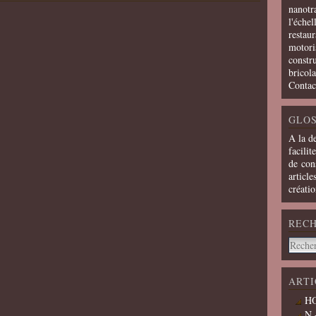
nanotra
l'échel
restaur
motoris
constru
bricola
Contac
GLOS
A la d
facilit
de cons
article
créati
REC
ARTI
HO
N 