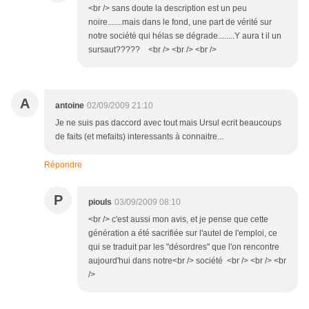
<br /> sans doute la description est un peu
noire.......mais dans le fond, une part de vérité sur
notre société qui hélas se dégrade........Y aura t il un
sursaut????? <br /> <br /> <br />
A
antoine
02/09/2009 21:10
Je ne suis pas daccord avec tout mais Ursul ecrit beaucoups
de faits (et mefaits) interessants à connaitre...
Répondre
P
piouls
03/09/2009 08:10
<br /> c'est aussi mon avis, et je pense que cette
génération a été sacrifiée sur l'autel de l'emploi, ce
qui se traduit par les "désordres" que l'on rencontre
aujourd'hui dans notre<br /> société <br /> <br /> <br
/>