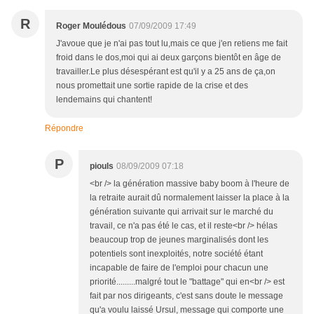
R
Roger Moulédous
07/09/2009 17:49
J'avoue que je n'ai pas tout lu,mais ce que j'en retiens me fait
froid dans le dos,moi qui ai deux garçons bientôt en âge de
travailler.Le plus désespérant est qu'il y a 25 ans de ça,on
nous promettait une sortie rapide de la crise et des
lendemains qui chantent!
Répondre
P
piouls
08/09/2009 07:18
<br /> la génération massive baby boom à l'heure de
la retraite aurait dû normalement laisser la place à la
génération suivante qui arrivait sur le marché du
travail, ce n'a pas été le cas, et il reste<br /> hélas
beaucoup trop de jeunes marginalisés dont les
potentiels sont inexploités, notre société étant
incapable de faire de l'emploi pour chacun une
priorité.........malgré tout le "battage" qui en<br /> est
fait par nos dirigeants, c'est sans doute le message
qu'a voulu laissé Ursul, message qui comporte une