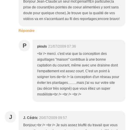
Bonjour Jean-Claude:un seul mot:génial!!!En particulier,la
prise de courant(les pointes de coeur alimentées y sont sans
doute pour quelque chose).Je trouve que la qualité de vos
vidéos va en s'accentuant au fil des reportages;encore bravo!
Répondre
P
piouls
21/07/2009 07:36
<br /> merci. c'est vrai que la conception des
aiguillages "maison" contribue à une bonne
captation du courant, même avec une draisine dont
l'empattement est assez court. C'est un point à
soigner lors de<br /> la conception d'un réseau pour
éviter les plantages..........mais j'ai vu sur votre site
(au décor très soigné) que vous étiez un super
modéliste<br /> <br /> <br />
J
J. Cédric
20/07/2009 09:57
Bonjour,<br /> <br /> Je suis assez bluffé du travail que vous