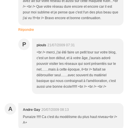
avez ait sur votre réseau et aussi sur cette maquete Kibri...<br
/> <br /> Que votre réseau dure encore et encore car il est
pour moi sublime et je pense que c'est l'un des plus beau que
j'ai vu !!!<br /> Bravo encore et bonne continuation.
Répondre
P
piouls
21/07/2009 07:31
<br /> merci, j'ai été faire un petit tour sur votre blog,
c'est un bon début, et à votre âge, j'aurais adoré
pouvoir visiter les réseaux qui sont présentés sur le
net........mais à cette époque, il<br /> fallait se
débrouiller seul........avec souvent du matériel
basique qui nous contraignait à l'amélioration, c'est
aussi une bonne école!!!!!! <br /> <br /> <br />
A
Andre Gay
20/07/2009 08:13
Punaize !!!!! Ca c'est du modélisme du plus haut niveau<br />
A+