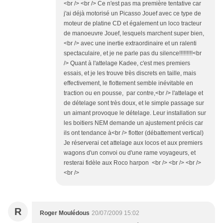
<br /> <br /> Ce n'est pas ma première tentative car
j'ai déjà motorisé un Picasso Jouef avec ce type de
moteur de platine CD et également un loco tracteur
de manoeuvre Jouef, lesquels marchent super bien,
<br /> avec une inertie extraordinaire et un ralenti
spectaculaire, et je ne parle pas du silence!!!!!!!!!<br
/> Quant à l'attelage Kadee, c'est mes premiers
essais, et je les trouve très discrets en taille, mais
effectivement, le flottement semble inévitable en
traction ou en pousse, par contre,<br /> l'attelage et
de dételage sont très doux, et le simple passage sur
un aimant provoque le dételage. Leur installation sur
les boitiers NEM demande un ajustement précis car
ils ont tendance à<br /> flotter (débattement vertical)
Je réserverai cet attelage aux locos et aux premiers
wagons d'un convoi ou d'une rame voyageurs, et
resterai fidèle aux Roco harpon <br /> <br /> <br />
<br />
R
Roger Moulédous
20/07/2009 15:02