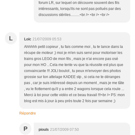
forum LR, sur lequel on découvre souvent des fils
intéressants, lorsqu'ils ne sont pas pollués par des
discussions stériles..........<br /> <br /> <br />
L
Loïc
21/07/2009 05:53
Ahhhhh petit copieur , tu fais comme moi , tu te lance dans la
récupe de moteur ;) moi je m'en suis servi pour motoriser les
trains gros LEGO de mon fils , mais je n'ai encore pas osé
pour mon HO ...Cela me tente vu que ta réussite est plus que
convaincante !!! JOLI boulot , tu peux m'envoyer des photos
grossie sur ton attelage KADEE stp , si cela ne te déranges
pas , car je suis intéressé depuis un moment , mais je me tâte
, vu le flottement qu'il y a entre 2 wagons lorsque cela roule ...
Merci à toi pour cette vidéo et ce beau travail !!!<br /> PS: mon
blog est mis à jour à peu près toute 2 fois par semaine ;)
Répondre
P
piouls
21/07/2009 07:50