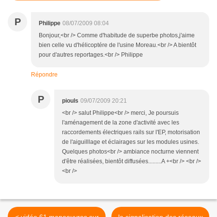
P
Philippe
08/07/2009 08:04
Bonjour,<br /> Comme d'habitude de superbe photos,j'aime
bien celle vu d'hélicoptére de l'usine Moreau.<br /> A bientôt
pour d'autres reportages.<br /> Philippe
Répondre
P
piouls
09/07/2009 20:21
<br /> salut Philippe<br /> merci, Je poursuis
l'aménagement de la zone d'activité avec les
raccordements électriques rails sur l'EP, motorisation
de l'aiguilllage et éclairages sur les modules usines.
Quelques photos<br /> ambiance nocturne viennent
d'être réalisées, bientôt diffusées.........A +<br /> <br />
<br />