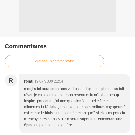
Commentaires
Ajouter un commentaire
R
romu
19/07/2009 22:54
merçi a toi pour toutes ces vidéos ainsi que les photos. sa fait
réver. je vais commencer mon réseau et tu m'as beaucoup
inspiré. par contre j'ai une question "de quelle facon
alimentes tu l'éclairage constant dans tes voitures voyageurs?
est ce par le biais d'une carte électronique? si c le cas peux tu
m'envoyer les plans STP sa serait super tu m'enlèverais une
épine du pied car la je galère