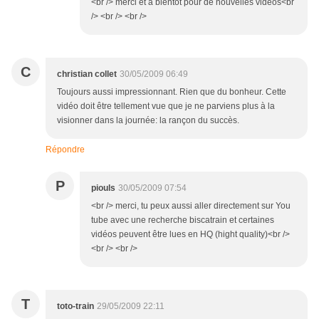
<br /> merci et à bientôt pour de nouvelles vidéos<br
/> <br /> <br />
C
christian collet
30/05/2009 06:49
Toujours aussi impressionnant. Rien que du bonheur. Cette
vidéo doit être tellement vue que je ne parviens plus à la
visionner dans la journée: la rançon du succès.
Répondre
P
piouls
30/05/2009 07:54
<br /> merci, tu peux aussi aller directement sur You
tube avec une recherche biscatrain et certaines
vidéos peuvent être lues en HQ (hight quality)<br />
<br /> <br />
T
toto-train
29/05/2009 22:11