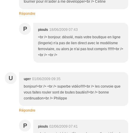
tourner pour m’aider à me développer<br /> Céline
Répondre
P
piouls
18/06/2009 07:43
<br /> bonjour. désolé, mais votre boutique en ligne
(lingerie) n'a pas de lien direct avec le modélisme
ferroviaire, ou alors je n'ai pas tout compris !!!!!!!<br />
<br /> <br />
U
uprr
01/06/2009 09:35
bonjour!<br /> <br /> superbe vidéo!!!!!<br /> les convoie que
vous faites rouler sont de toutes bautés!!<br /> bonne
continuation<br /> Philippe
Répondre
P
piouls
02/06/2009 07:41