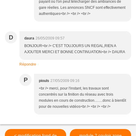
payant où l'on peut télécharger des ambiances de
gare réelles. Les annonces SNCF sont effectivement
authentiques<br /> <br /> <br />
D
daura
26/05/2009 09:57
BONJOUR<br /> C'EST TOUJOURS UN REGAL,RIEN A
AJOUTER MERCI ET BONNE CONTINUATION<br /> DAURA
Répondre
P
piouls
27/05/2009 09:16
<br /> merci, pour l'instant, les travaux sont
concentrés sur la finition du réseau avec trois
modules en cours de construction.........donc à bientôt
pour de nouvelles vidéos<br /> <br /> <br />
< modification fond de
module 2 couloir zone