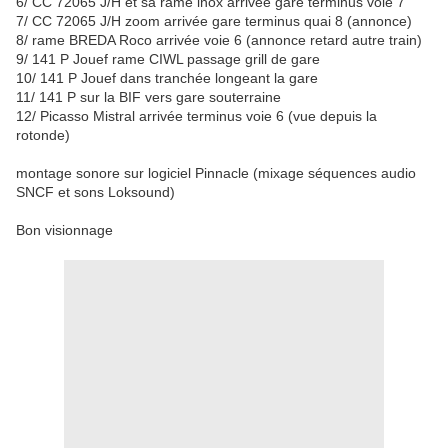
6/ CC 72065 J/H et sa rame inox arrivée gare terminus voie 7
7/ CC 72065 J/H zoom arrivée gare terminus quai 8 (annonce)
8/ rame BREDA Roco arrivée voie 6 (annonce retard autre train)
9/ 141 P Jouef rame CIWL passage grill de gare
10/ 141 P Jouef dans tranchée longeant la gare
11/ 141 P sur la BIF vers gare souterraine
12/ Picasso Mistral arrivée terminus voie 6 (vue depuis la
rotonde)
montage sonore sur logiciel Pinnacle (mixage séquences audio
SNCF et sons Loksound)
Bon visionnage