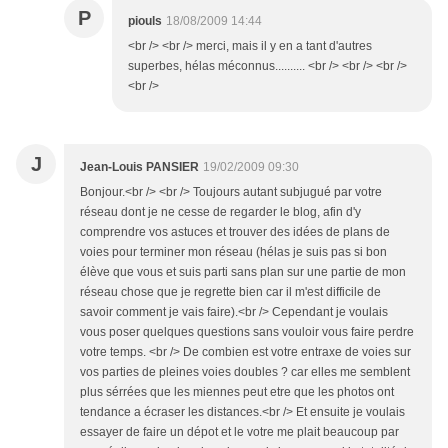
P
piouls
18/08/2009 14:44
<br /> <br /> merci, mais il y en a tant d'autres
superbes, hélas méconnus.......... <br /> <br /> <br />
<br />
J
Jean-Louis PANSIER
19/02/2009 09:30
Bonjour.<br /> <br /> Toujours autant subjugué par votre
réseau dont je ne cesse de regarder le blog, afin d'y
comprendre vos astuces et trouver des idées de plans de
voies pour terminer mon réseau (hélas je suis pas si bon
élève que vous et suis parti sans plan sur une partie de mon
réseau chose que je regrette bien car il m'est difficile de
savoir comment je vais faire).<br /> Cependant je voulais
vous poser quelques questions sans vouloir vous faire perdre
votre temps. <br /> De combien est votre entraxe de voies sur
vos parties de pleines voies doubles ? car elles me semblent
plus sérrées que les miennes peut etre que les photos ont
tendance a écraser les distances.<br /> Et ensuite je voulais
essayer de faire un dépot et le votre me plait beaucoup par