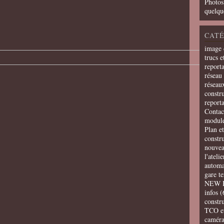
Photos
quelqu
CATÉ
image 
trucs e
report
réseau 
réseau
constru
report
Contac
modul
Plan e
constr
nouvea
l'ateli
automa
gare t
NEW 
infos
(
constru
TCO e
camér