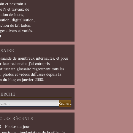
in et nextrain à
le N et travaux de
ation de locos,
ation, digitalisation,
ction de kit laiton,
ges divers et variés.
t
SAIRE
emande de nombreux internautes, et pour
er leur recherche, j'ai entrepris
tituer un glossaire regroupant tous les
s, photos et vidéos diffusées depuis la
on du blog en janvier 2008.
HERCHE
CLES RÉCENTS
 - Photos du jour
- nextrain - implantation de la ville - le