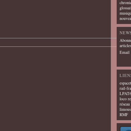
chroni
glossai
musiqu
nouvea
NEW
Abonne
article
Email
LIEN
espace
rail-fr
LPAT
loco r
résea
limous
RMF