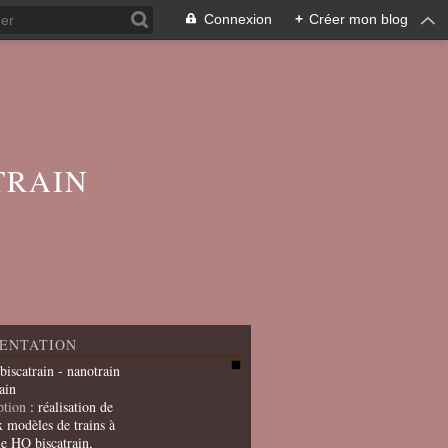
Connexion
+
Créer mon blog
TRAIN
ENTATION
 biscatrain - nanotrain
ain
ption
: réalisation de
x modèles de trains à
le HO biscatrain,