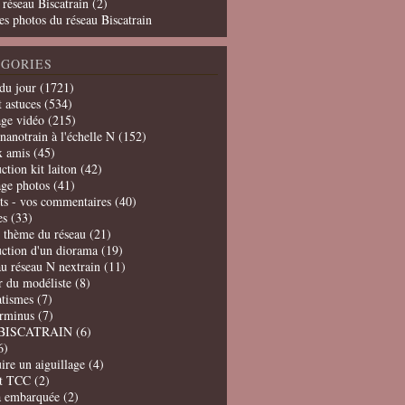
 réseau Biscatrain (2)
es photos du réseau Biscatrain
GORIES
du jour
(1721)
t astuces
(534)
age vidéo
(215)
nanotrain à l'échelle N
(152)
x amis
(45)
ction kit laiton
(42)
age photos
(41)
ts - vos commentaires
(40)
es
(33)
t thème du réseau
(21)
uction d'un diorama
(19)
u réseau N nextrain
(11)
er du modéliste
(8)
tismes
(7)
erminus
(7)
BISCATRAIN
(6)
6)
ire un aiguillage
(4)
t TCC
(2)
a embarquée
(2)