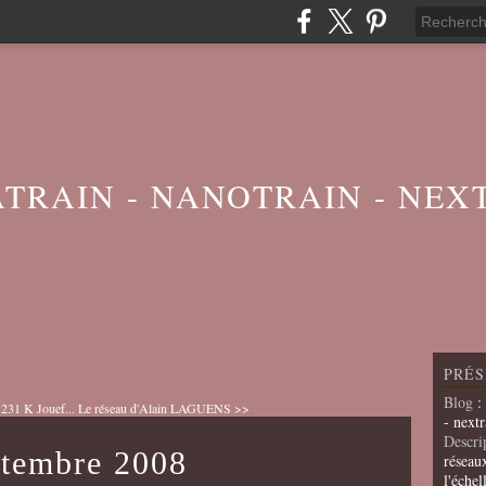
ATRAIN - NANOTRAIN - NEX
PRÉS
Blog
:
 231 K Jouef...
Le réseau d'Alain LAGUENS >>
- nextr
Descri
ptembre 2008
réseau
l'échel