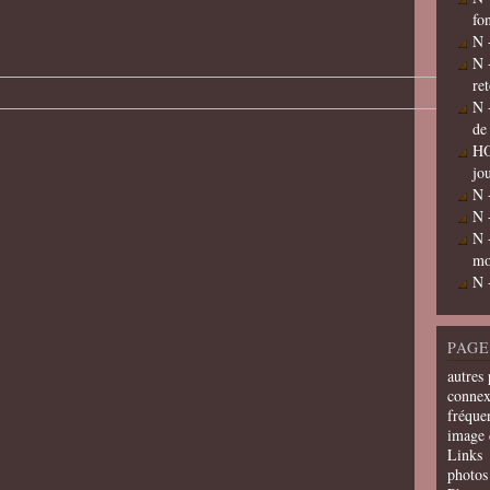
fo
N 
N 
re
N 
de
HO
jo
N 
N 
N 
mo
N 
PAGE
autres 
connex
fréquen
image 
Links
photos 