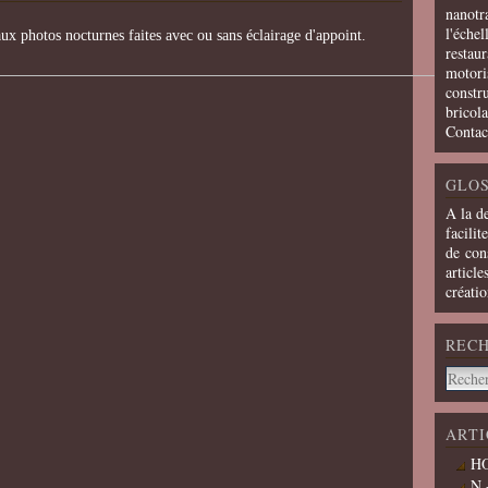
nanotra
l'échel
ux photos nocturnes faites avec ou sans éclairage d'appoint.
restaur
motoris
constru
bricola
Contac
GLOS
A la d
facilit
de cons
article
créati
REC
ARTI
HO
N 