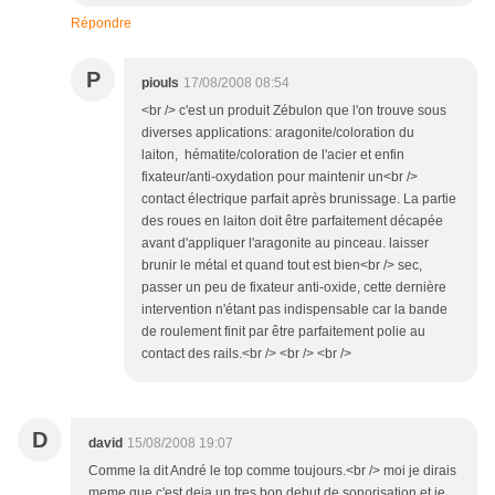
Répondre
P
piouls
17/08/2008 08:54
<br /> c'est un produit Zébulon que l'on trouve sous
diverses applications: aragonite/coloration du
laiton, hématite/coloration de l'acier et enfin
fixateur/anti-oxydation pour maintenir un<br />
contact électrique parfait après brunissage. La partie
des roues en laiton doit être parfaitement décapée
avant d'appliquer l'aragonite au pinceau. laisser
brunir le métal et quand tout est bien<br /> sec,
passer un peu de fixateur anti-oxide, cette dernière
intervention n'étant pas indispensable car la bande
de roulement finit par être parfaitement polie au
contact des rails.<br /> <br /> <br />
D
david
15/08/2008 19:07
Comme la dit André le top comme toujours.<br /> moi je dirais
meme que c'est deja un tres bon debut de sonorisation et je