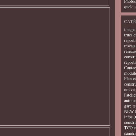
Photos
quelqu
CATÉ
image 
trucs e
report
réseau 
réseau
constru
report
Contac
modul
Plan e
constr
nouvea
l'ateli
automa
gare t
NEW 
infos
(
constru
TCO e
camér