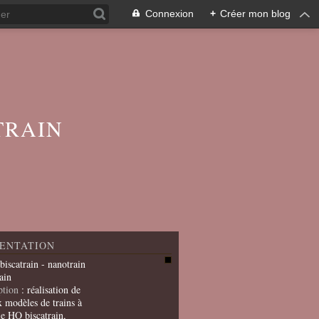
Connexion
+
Créer mon blog
TRAIN
ENTATION
 biscatrain - nanotrain
ain
ption
: réalisation de
x modèles de trains à
le HO biscatrain,