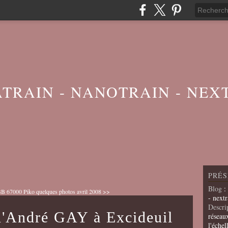
ATRAIN - NANOTRAIN - NEX
PRÉS
Blog
:
BB 67000 Piko
quelques photos avril 2008 >>
- nextr
Descri
 d'André GAY à Excideuil
réseau
l'échel