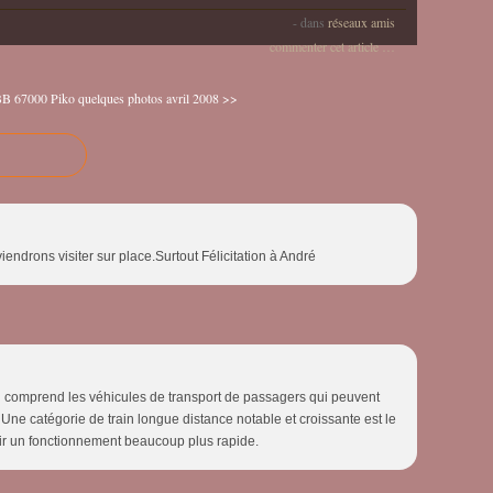
-
dans
réseaux amis
commenter cet article
…
BB 67000 Piko
quelques photos avril 2008 >>
endrons visiter sur place.Surtout Félicitation à André
ui comprend les véhicules de transport de passagers qui peuvent
 Une catégorie de train longue distance notable et croissante est le
enir un fonctionnement beaucoup plus rapide.