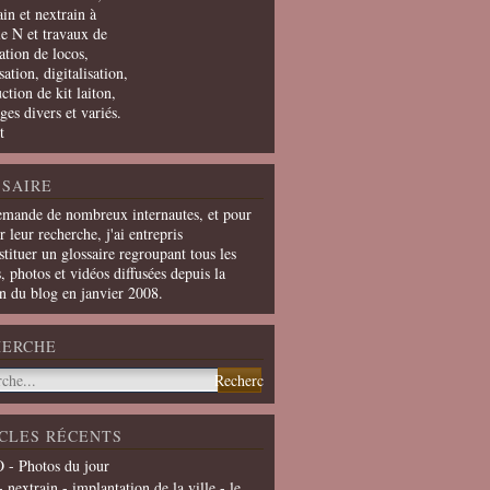
in et nextrain à
le N et travaux de
ation de locos,
ation, digitalisation,
ction de kit laiton,
ges divers et variés.
t
SAIRE
emande de nombreux internautes, et pour
er leur recherche, j'ai entrepris
tituer un glossaire regroupant tous les
s, photos et vidéos diffusées depuis la
on du blog en janvier 2008.
HERCHE
CLES RÉCENTS
 - Photos du jour
- nextrain - implantation de la ville - le