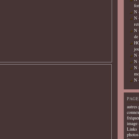
fo
N 
N 
re
N 
de
HO
jo
N 
N 
N 
mo
N 
PAGE
autres 
connex
fréquen
image 
Links
photos 