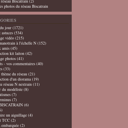
 réseau Biscatrain (2)
es photos du réseau Biscatrain
GORIES
du jour
(1721)
t astuces
(534)
age vidéo
(215)
nanotrain à l'échelle N
(152)
x amis
(45)
ction kit laiton
(42)
age photos
(41)
ts - vos commentaires
(40)
es
(33)
t thème du réseau
(21)
uction d'un diorama
(19)
u réseau N nextrain
(11)
er du modéliste
(8)
tismes
(7)
erminus
(7)
BISCATRAIN
(6)
6)
ire un aiguillage
(4)
t TCC
(2)
a embarquée
(2)