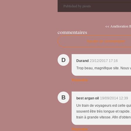
Published by piouls
<< Amélioration 
commentaires
Ajouter un commentaire
D
Durand
23/12/2017 17:16
Trop beau, magnifique site. Nous vi
Répondre
B
best argan oil
19/09/2014 12:39
Un train de voyageurs est celle q
souvent être très longue et rapide.
train à grande vitesse. Afin d'obt
Répondre