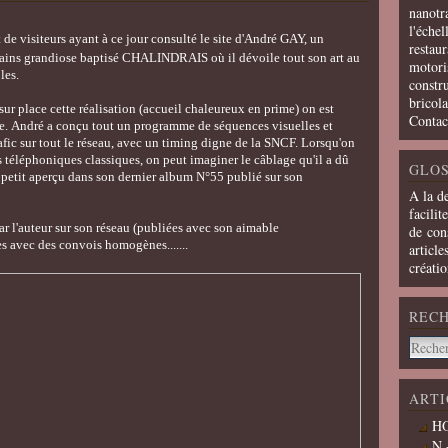
nanotra
l'échel
de visiteurs ayant à ce jour consulté le site d'André GAY, un
restaur
trains grandiose baptisé CHALINDRAIS où il dévoile tout son art au
motoris
bles.
constru
bricola
sur place cette réalisation (accueil chaleureux en prime) on est
Contac
me. André a conçu tout un programme de séquences visuelles et
afic sur tout le réseau, avec un timing digne de la SNCF. Lorsqu'on
is téléphoniques classiques, on peut imaginer le câblage qu'il a dû
GLOS
n petit aperçu dans son dernier album N°55 publié sur son
A la d
facilit
ar l'auteur sur son réseau (publiées avec son aimable
de cons
es avec des convois homogènes.......
article
créati
REC
ARTI
HO
N 