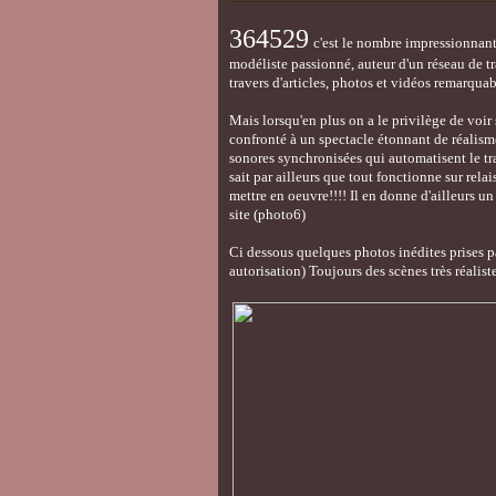
364529
c'est le nombre impressionnant 
modéliste passionné, auteur d'un réseau de 
travers d'articles, photos et vidéos remarqua
Mais lorsqu'en plus on a le privilège de voir 
confronté à un spectacle étonnant de réalis
sonores synchronisées qui automatisent le tr
sait par ailleurs que tout fonctionne sur rela
mettre en oeuvre!!!! Il en donne d'ailleurs u
site (photo6)
Ci dessous quelques photos inédites prises p
autorisation) Toujours des scènes très réalist