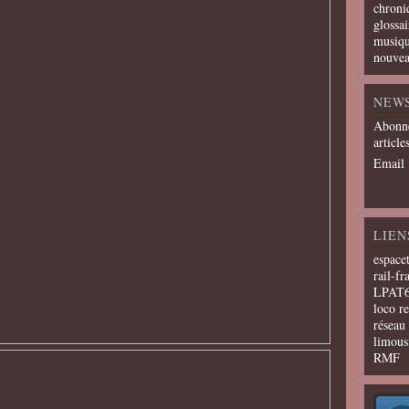
chroni
glossai
musiqu
nouvea
NEW
Abonne
article
Email
LIEN
espace
rail-fr
LPAT
loco r
résea
limous
RMF