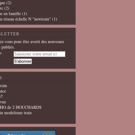
que
(2)
re
(2)
e en famille
(1)
u réseau échelle N "newtrain"
(1)
SLETTER
z-vous pour être averti des nouveaux
s publiés.
S
train
ance
67
evue
u HO de 2 HOUCHARDS
in modelisme train