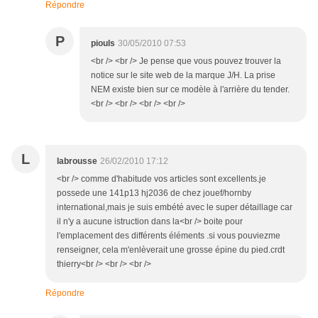
Répondre
P
piouls
30/05/2010 07:53
<br /> <br /> Je pense que vous pouvez trouver la
notice sur le site web de la marque J/H. La prise
NEM existe bien sur ce modèle à l'arrière du tender.
<br /> <br /> <br /> <br />
L
labrousse
26/02/2010 17:12
<br /> comme d'habitude vos articles sont excellents.je
possede une 141p13 hj2036 de chez jouef/hornby
international,mais je suis embété avec le super détaillage car
il n'y a aucune istruction dans la<br /> boite pour
l'emplacement des différents éléments .si vous pouviezme
renseigner, cela m'enlèverait une grosse épine du pied.crdt
thierry<br /> <br /> <br />
Répondre