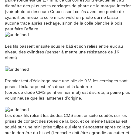
partie ronde est de 1,7 mm, ce qui correspond exactement au
diamètre des plus petits cerclages de phare de la marque Interfer
(voir photo ci-dessous) Ceux ci sont collés avec une pointe de
cyanolit ou mieux la colle micro weld en photo qui ne laisse
aucune trace après séchage, sinon de la colle blanche à bois
peut faire l'affaire
Les fils passent ensuite sous le bâti et son reliés entre eux au
niveau des cylindres (penser à mettre une résistance de 1K
ohms)
Premier test d'éclairage avec une pile de 9 V, les cerclages sont
posés, l'éclairage est très doux, et la lanterne
(corps de diode CMS peint en noir mat) est discrete, à peine plus
volumineuse que les lanternes d'origine.
Les deux fils reliant les diodes CMS sont ensuite soudés sur les
prises de contact des roues de la loco, et ce même faisceau est
soudé sur une mini prise tulipe qui vient s'encastrer après collage
sur le derrière du bissel (l'encoche doit être agrandie au cutter et