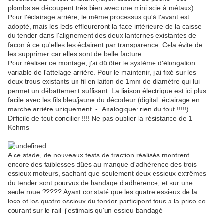
plombs se découpent très bien avec une mini scie à métaux) .
Pour l'éclairage arrière, le même processus qu'à l'avant est
adopté, mais les leds effleureront la face intérieure de la caisse
du tender dans l'alignement des deux lanternes existantes de
facon à ce qu'elles les éclairent par transparence. Cela évite de
les supprimer car elles sont de belle facture.
Pour réaliser ce montage, j'ai dû ôter le système d'élongation
variable de l'attelage arrière. Pour le maintenir, j'ai fixé sur les
deux trous existants un fil en laiton de 1mm de diamètre qui lui
permet un débattement suffisant. La liaison électrique est ici plus
facile avec les fils bleu/jaune du décodeur (digital: éclairage en
marche arrière uniquement - Analogique: rien du tout !!!!!)
Difficile de tout concilier !!!! Ne pas oublier la résistance de 1
Kohms
A ce stade, de nouveaux tests de traction réalisés montrent
encore des faiblesses dûes au manque d'adhérence des trois
essieux moteurs, sachant que seulement deux essieux extrêmes
du tender sont pourvus de bandage d'adhérence, et sur une
seule roue ????? Ayant constaté que les quatre essieux de la
loco et les quatre essieux du tender participent tous à la prise de
courant sur le rail, j'estimais qu'un essieu bandagé