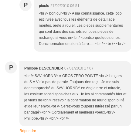
P
piouls
27/02/2010 06:51
<br /> bonjour<br /> A ma connaissance, cette loco
est livrée avec tous les éléments de détaillage
montés, prête à rouler. Les pièces supplémentaires
qui sont dans des sachets sont des pièces de
rechange si vous en<br /> perdez quelques unes.
Donc normalement rien à faire.......<br /> <br /> <br />
P
Philippe DESCENDIER
07/01/2010 17:07
<br /> SAV HORNBY = GROS ZERO POINTE.<br /> Le gars
du S.A.V n'a pas de parole. Toujours rien reçu. Je me suis
donc rapproché du SAV HORNBY en Angleterre et miracle,
les essieux sont dispos chez eux. Je les ai commandés hier et
je viens de<br /> recevoir la confirmation de leur disponibilité
et de leur envoi.<br /> Serez-vous toujours intéressé par un
bandagé?<br /> Cordialement et meilleurs voeux.<br />
Philippe.<br /> <br /> <br />
Répondre