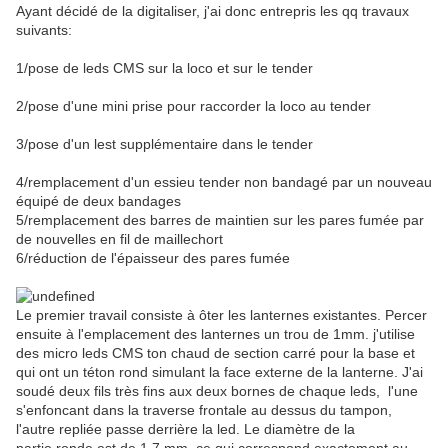
Ayant décidé de la digitaliser, j'ai donc entrepris les qq travaux
suivants:
1/pose de leds CMS sur la loco et sur le tender
2/pose d'une mini prise pour raccorder la loco au tender
3/pose d'un lest supplémentaire dans le tender
4/remplacement d'un essieu tender non bandagé par un nouveau
équipé de deux bandages
5/remplacement des barres de maintien sur les pares fumée par
de nouvelles en fil de maillechort
6/réduction de l'épaisseur des pares fumée
Le premier travail consiste à ôter les lanternes existantes. Percer
ensuite à l'emplacement des lanternes un trou de 1mm. j'utilise
des micro leds CMS ton chaud de section carré pour la base et
qui ont un téton rond simulant la face externe de la lanterne. J'ai
soudé deux fils très fins aux deux bornes de chaque leds, l'une
s'enfoncant dans la traverse frontale au dessus du tampon,
l'autre repliée passe derrière la led. Le diamètre de la