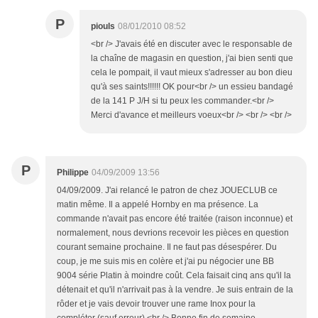
P
piouls
08/01/2010 08:52
<br /> J'avais été en discuter avec le responsable de
la chaîne de magasin en question, j'ai bien senti que
cela le pompait, il vaut mieux s'adresser au bon dieu
qu'à ses saints!!!!!! OK pour<br /> un essieu bandagé
de la 141 P J/H si tu peux les commander.<br />
Merci d'avance et meilleurs voeux<br /> <br /> <br />
P
Philippe
04/09/2009 13:56
04/09/2009. J'ai relancé le patron de chez JOUECLUB ce
matin même. Il a appelé Hornby en ma présence. La
commande n'avait pas encore été traitée (raison inconnue) et
normalement, nous devrions recevoir les pièces en question
courant semaine prochaine. Il ne faut pas désespérer. Du
coup, je me suis mis en colère et j'ai pu négocier une BB
9004 série Platin à moindre coût. Cela faisait cinq ans qu'il la
détenait et qu'il n'arrivait pas à la vendre. Je suis entrain de la
rôder et je vais devoir trouver une rame Inox pour la