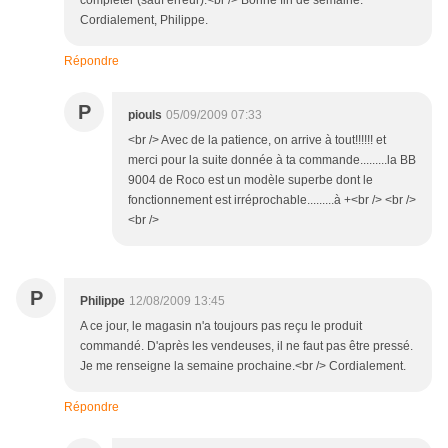
compléter (sauf erreur).<br /> Bonne fin de semaine.
Cordialement, Philippe.
Répondre
P
piouls
05/09/2009 07:33
<br /> Avec de la patience, on arrive à tout!!!!!! et
merci pour la suite donnée à ta commande.........la BB
9004 de Roco est un modèle superbe dont le
fonctionnement est irréprochable.........à +<br /> <br />
<br />
P
Philippe
12/08/2009 13:45
A ce jour, le magasin n'a toujours pas reçu le produit
commandé. D'après les vendeuses, il ne faut pas être pressé.
Je me renseigne la semaine prochaine.<br /> Cordialement.
Répondre