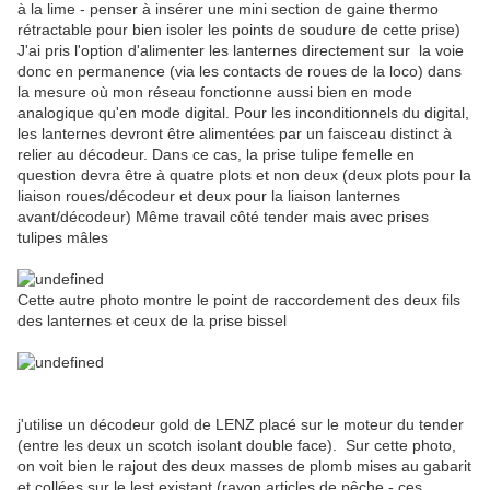
à la lime - penser à insérer une mini section de gaine thermo
rétractable pour bien isoler les points de soudure de cette prise)
J'ai pris l'option d'alimenter les lanternes directement sur la voie
donc en permanence (via les contacts de roues de la loco) dans
la mesure où mon réseau fonctionne aussi bien en mode
analogique qu'en mode digital. Pour les inconditionnels du digital,
les lanternes devront être alimentées par un faisceau distinct à
relier au décodeur. Dans ce cas, la prise tulipe femelle en
question devra être à quatre plots et non deux (deux plots pour la
liaison roues/décodeur et deux pour la liaison lanternes
avant/décodeur) Même travail côté tender mais avec prises
tulipes mâles
Cette autre photo montre le point de raccordement des deux fils
des lanternes et ceux de la prise bissel
j'utilise un décodeur gold de LENZ placé sur le moteur du tender
(entre les deux un scotch isolant double face). Sur cette photo,
on voit bien le rajout des deux masses de plomb mises au gabarit
et collées sur le lest existant (rayon articles de pêche - ces