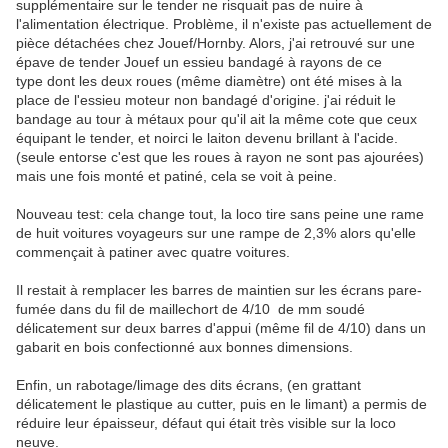
supplémentaire sur le tender ne risquait pas de nuire à
l'alimentation électrique. Problème, il n'existe pas actuellement de
pièce détachées chez Jouef/Hornby. Alors, j'ai retrouvé sur une
épave de tender Jouef un essieu bandagé à rayons de ce
type dont les deux roues (même diamètre) ont été mises à la
place de l'essieu moteur non bandagé d'origine. j'ai réduit le
bandage au tour à métaux pour qu'il ait la même cote que ceux
équipant le tender, et noirci le laiton devenu brillant à l'acide.
(seule entorse c'est que les roues à rayon ne sont pas ajourées)
mais une fois monté et patiné, cela se voit à peine.
Nouveau test: cela change tout, la loco tire sans peine une rame
de huit voitures voyageurs sur une rampe de 2,3% alors qu'elle
commençait à patiner avec quatre voitures.
Il restait à remplacer les barres de maintien sur les écrans pare-
fumée dans du fil de maillechort de 4/10 de mm soudé
délicatement sur deux barres d'appui (même fil de 4/10) dans un
gabarit en bois confectionné aux bonnes dimensions.
Enfin, un rabotage/limage des dits écrans, (en grattant
délicatement le plastique au cutter, puis en le limant) a permis de
réduire leur épaisseur, défaut qui était très visible sur la loco
neuve.