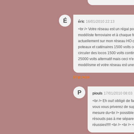
É
éric
16/01/2010 22:13
<br /> Votre réseau est un régal p
modéliste ferroviaire et à chaque foi
actuellement sur mon réseau HO qu
poteaux et caténaires 1500 volts 
circuler des locos 1500 volts con
25000 volts alternatif mais ceci n'
modélisme et votre réseau est une m
Répondre
P
piouls
17/01/2010 08:03
<br /> Eh oui! obligé de f
vous vous priverez de su
mesure du<br /> possible,
résouds pas à me séparer 
réussies!!!!! <br /> <br /> 