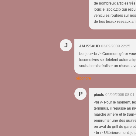
de nombreux articles très 
logiciel zpc.c.zip qui est
véhicules routiers sur nos
de très beaux réseaux ami
J
JAUSSAUD
03/09/2009 22:25
bonjour<br /> Comment gérer vous 
locomotives se détèlent automatiq
souhaiterais réaliser un réseau av
Répondre
P
piouls
04/09/2009 08:01
<br /> Pour le moment, les
terminus, il repasse au n
marche arrière et le train
emprunter une des quatre v
en aval du grill de gare et
<br /> Ultérieurement, je