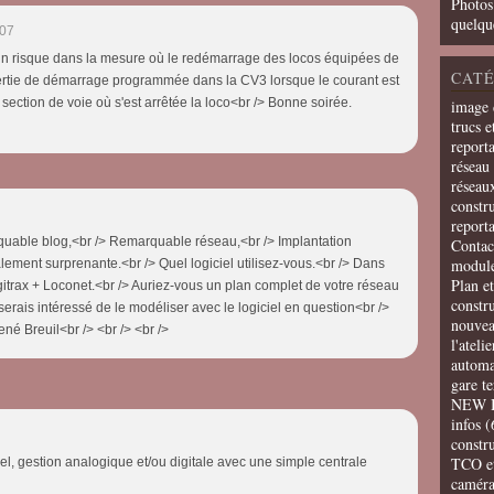
Photos
quelqu
:07
ucun risque dans la mesure où le redémarrage des locos équipées de
CATÉ
inertie de démarrage programmée dans la CV3 lorsque le courant est
section de voie où s'est arrêtée la loco<br /> Bonne soirée.
image 
trucs e
report
réseau 
réseau
constru
report
rquable blog,<br /> Remarquable réseau,<br /> Implantation
Contac
modul
ement surprenante.<br /> Quel logiciel utilisez-vous.<br /> Dans
Plan e
rax + Loconet.<br /> Auriez-vous un plan complet de votre réseau
constr
e serais intéressé de le modéliser avec le logiciel en question<br />
nouvea
né Breuil<br /> <br /> <br />
l'ateli
automa
gare t
NEW 
infos
(
constru
TCO e
iel, gestion analogique et/ou digitale avec une simple centrale
camér