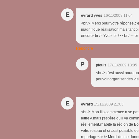
E
evrard yves
16/11/2009 11:04
<br /> Merci pour votre réponse,c
magnifique réalisation mais tant pi
encore<br /> Yves<br /> <br /> <br 
Répondre
P
piouls
17/11/2009 13:05
<br /> c'est aussi pourqu
pouvoir organiser des visi
E
evrard
15/11/2009 21:03
<br /> Mon fils commence à se passi
lettre A mais j'espère qu'il va conti
réellement,j'habite la région de Bo
votre réseau et si c'est possible de
reportage<br /> Merci de me donne