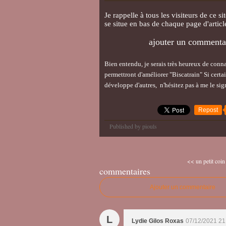
Je rappelle à tous les visiteurs de ce 
se situe en bas de chaque page d'article 
ajouter un comment
Bien entendu, je serais très heureux de conn
permettront d'améliorer "Biscatrain" Si certa
développe d'autres, n'hésitez pas à me le si
Repost
Published by piouls
<< un petit coi
commentaires
Ajouter un commentaire
L
Lydie Gilos Roxas
07/12/2021 21