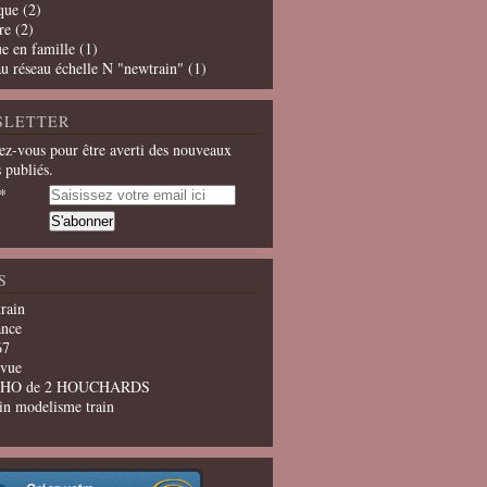
que
(2)
re
(2)
e en famille
(1)
u réseau échelle N "newtrain"
(1)
SLETTER
z-vous pour être averti des nouveaux
s publiés.
S
train
ance
67
evue
u HO de 2 HOUCHARDS
in modelisme train