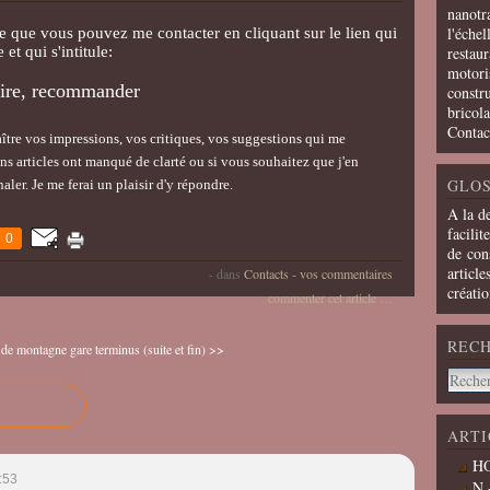
nanotra
l'échel
site que vous pouvez me contacter en cliquant sur le lien qui
et qui s'intitule:
restaur
motoris
aire, recommander
constru
bricola
Contac
aître vos impressions, vos critiques, vos suggestions qui me
ins articles ont manqué de clarté ou si vous souhaitez que j'en
GLOS
gnaler. Je me ferai un plaisir d'y répondre.
A la d
facilit
0
de cons
article
-
dans
Contacts - vos commentaires
créati
commenter cet article
…
REC
n de montagne
gare terminus (suite et fin) >>
ARTI
HO
:53
N 