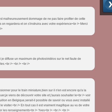
'est malheureusement dommage de ne pas faire profiter de cette
s on regardera et on s'instruira avec votre expérience<br /> Merci
/>
oi je diffuse un maximum de photos/vidéos sur le net faute de
tes.<br /> <br /> <br />
onner pour le train miniature,bien sur il n'en est encore qu'a la
nuer,je viens de découvrir votre site et j'aurais souhaiter le<br /> voir
uillon en Belgique,serait-il possible de savoir ou vous avez installé
 le visiter.<br /> En tout cas il est vraiment magifique au vu de votre
r les renseignements<br /> Yves<br /> <br /> <br />