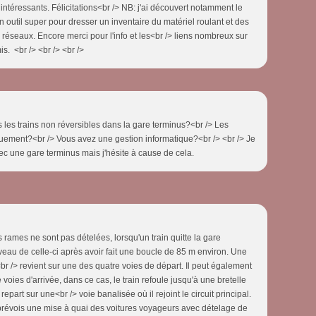
intéressants. Félicitations<br /> NB: j'ai découvert notamment le
 un outil super pour dresser un inventaire du matériel roulant et des
 réseaux. Encore merci pour l'info et les<br /> liens nombreux sur
s. <br /> <br /> <br />
les trains non réversibles dans la gare terminus?<br /> Les
uement?<br /> Vous avez une gestion informatique?<br /> <br /> Je
ec une gare terminus mais j'hésite à cause de cela.
 rames ne sont pas dételées, lorsqu'un train quitte la gare
iveau de celle-ci après avoir fait une boucle de 85 m environ. Une
<br /> revient sur une des quatre voies de départ. Il peut également
oies d'arrivée, dans ce cas, le train refoule jusqu'à une bretelle
 repart sur une<br /> voie banalisée où il rejoint le circuit principal.
 prévois une mise à quai des voitures voyageurs avec dételage de