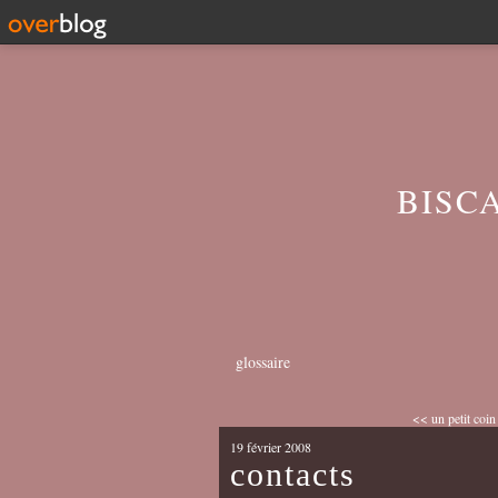
BISC
glossaire
<< un petit coi
19 février 2008
contacts