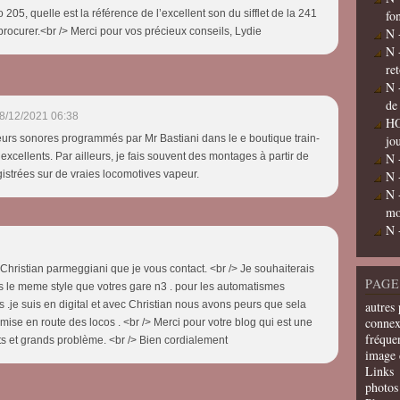
 205, quelle est la référence de l’excellent son du sifflet de la 241
fo
procurer.<br /> Merci pour vos précieux conseils, Lydie
N 
N 
re
N 
de
8/12/2021 06:38
HO
eurs sonores programmés par Mr Bastiani dans le e boutique train-
jo
xcellents. Par ailleurs, je fais souvent des montages à partir de
N 
strées sur de vraies locomotives vapeur.
N 
N 
mo
N 
 Christian parmeggiani que je vous contact. <br /> Je souhaiterais
PAGE
 le meme style que votres gare n3 . pour les automatismes
ins .je suis en digital et avec Christian nous avons peurs que sela
autres 
connex
a mise en route des locos . <br /> Merci pour votre blog qui est une
fréquen
tits et grands problème. <br /> Bien cordialement
image 
Links
photos 