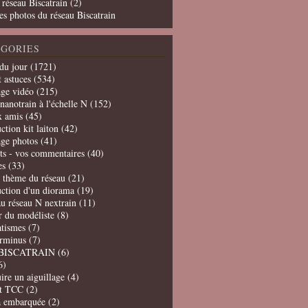
 réseau Biscatrain (2)
es photos du réseau Biscatrain
GORIES
du jour
(1721)
t astuces
(534)
age vidéo
(215)
nanotrain à l'échelle N
(152)
x amis
(45)
ction kit laiton
(42)
age photos
(41)
ts - vos commentaires
(40)
es
(33)
t thème du réseau
(21)
uction d'un diorama
(19)
u réseau N nextrain
(11)
er du modéliste
(8)
tismes
(7)
erminus
(7)
BISCATRAIN
(6)
6)
ire un aiguillage
(4)
t TCC
(2)
a embarquée
(2)