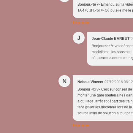
Bonjour,<br /> Entendu sur la vidéo
TA 476 JH.<br /> Où puis-je me le 
Répondre
J
Jean-Claude BARBUT
0
Bonjour<br /> voir décod
modélisme, les sons sont e
séquences sonores enregi
N
Nebout Vincent
07/12/2016 08:12
Bonjour <br /> Cest sur conseil de
monter une gare souterraines dans
aiguillage ,arrêt et départ des tra
face griller les decodeur lors de l
source infini de solution a tout pe
Répondre