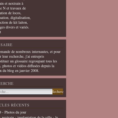
in et nextrain à
le N et travaux de
ation de locos,
ation, digitalisation,
ction de kit laiton,
ges divers et variés.
t
SAIRE
emande de nombreux internautes, et pour
er leur recherche, j'ai entrepris
tituer un glossaire regroupant tous les
s, photos et vidéos diffusées depuis la
on du blog en janvier 2008.
HERCHE
CLES RÉCENTS
 - Photos du jour
- nextrain - implantation de la ville - le