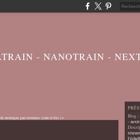
ATRAIN - NANOTRAIN - NEX
PRÉS
Blog
:
n de montagne
gare terminus (suite et fin) >>
- nextr
Descri
réseau
l'échel