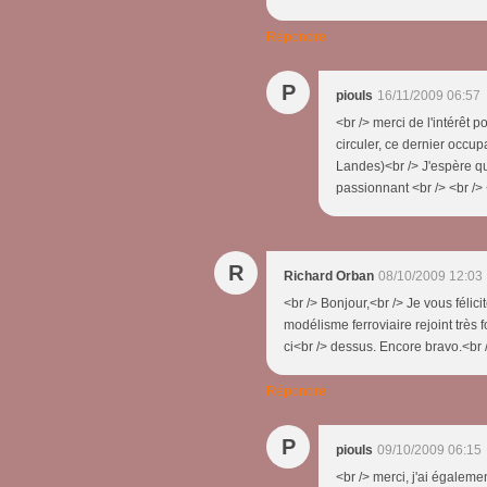
Répondre
P
piouls
16/11/2009 06:57
<br /> merci de l'intérêt 
circuler, ce dernier occupa
Landes)<br /> J'espère qu
passionnant <br /> <br /> 
R
Richard Orban
08/10/2009 12:03
<br /> Bonjour,<br /> Je vous félici
modélisme ferroviaire rejoint très
ci<br /> dessus. Encore bravo.<br /
Répondre
P
piouls
09/10/2009 06:15
<br /> merci, j'ai égalemen