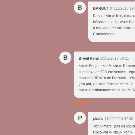
B
BARBUT
07/12/2016 19
Bonsoir<br /> Il n'y a a
décodeur se fait avec l'
à nouveau rétabli dans la 
Cordialement
B
Breuil René
10/02/2010 09:21
<br /> Bonjour,<br /> <br /> Rema
complexe de TJD,croisement.. égal
mon cas RR&Co de Freiwald + Digit
( en pdf, xls, doc..?<br /> <br /> J
<br /> Cordialement<br /> <br /> Re
Répondre
P
piouls
11/02/2010 07:05
<br /> merci, pas de logic
Roco.<br /> <br /> <br />