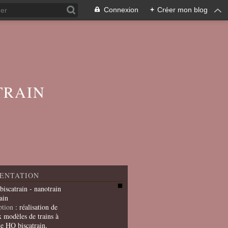
Connexion
+
Créer mon blog
TRAIN
ENTATION
 biscatrain - nanotrain
ain
ption
: réalisation de
x modèles de trains à
le HO biscatrain,