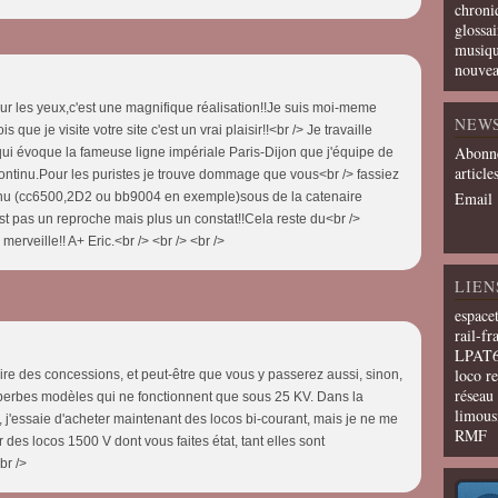
chroni
glossai
musiqu
nouvea
our les yeux,c'est une magnifique réalisation!!Je suis moi-meme
NEW
s que je visite votre site c'est un vrai plaisir!!<br /> Je travaille
Abonne
i évoque la fameuse ligne impériale Paris-Dijon que j'équipe de
article
continu.Pour les puristes je trouve dommage que vous<br /> fassiez
Email
tinu (cc6500,2D2 ou bb9004 en exemple)sous de la catenaire
est pas un reproche mais plus un constat!!Cela reste du<br />
erveille!! A+ Eric.<br /> <br /> <br />
LIEN
espace
rail-fr
LPAT
loco r
aire des concessions, et peut-être que vous y passerez aussi, sinon,
résea
perbes modèles qui ne fonctionnent que sous 25 KV. Dans la
limous
 j'essaie d'acheter maintenant des locos bi-courant, mais je ne me
RMF
des locos 1500 V dont vous faites état, tant elles sont
<br />