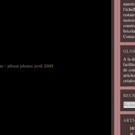
nanotra
l'échel
restaur
motoris
constru
bricola
Contac
GLOS
A la d
facilit
de cons
article
créati
REC
ARTI
HO
N 