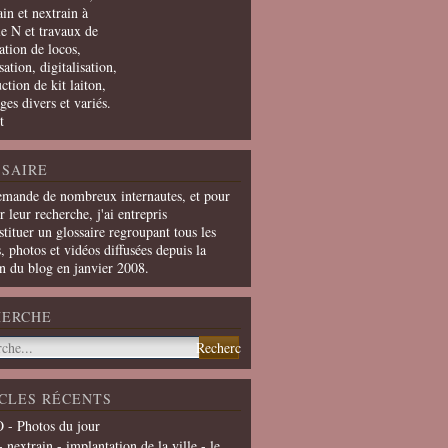
in et nextrain à
le N et travaux de
ation de locos,
ation, digitalisation,
ction de kit laiton,
ges divers et variés.
t
SAIRE
emande de nombreux internautes, et pour
er leur recherche, j'ai entrepris
tituer un glossaire regroupant tous les
s, photos et vidéos diffusées depuis la
on du blog en janvier 2008.
HERCHE
CLES RÉCENTS
 - Photos du jour
- nextrain - implantation de la ville - le