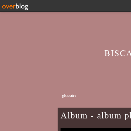
BISC
glossaire
Album - album ph