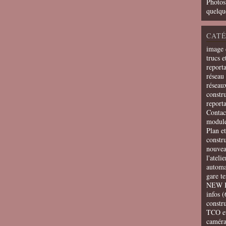
Photos
quelqu
CATÉ
image 
trucs e
report
réseau 
réseau
constru
report
Contac
modul
Plan e
constr
nouvea
l'ateli
automa
gare t
NEW 
infos
(
constru
TCO e
camér