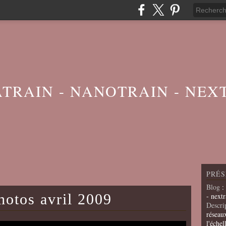
ATRAIN - NANOTRAIN - NEX
PRÉS
Blog
:
otos avril 2009
- nextr
Descri
réseau
l'échel