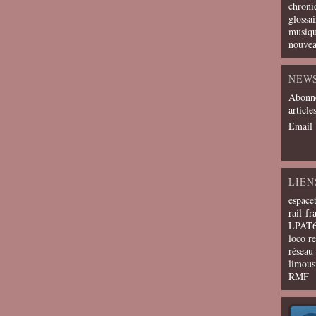
chroni
glossai
musiqu
nouvea
NEW
Abonne
article
Email
LIEN
espace
rail-fr
LPAT
loco r
résea
limous
RMF