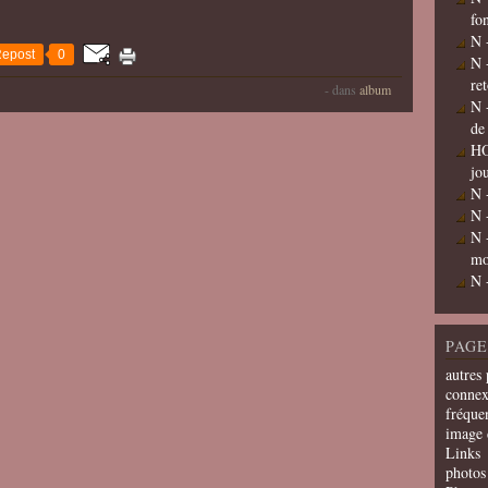
fo
N 
epost
0
N 
re
-
dans
album
N 
de
HO
jo
N 
N 
N 
mo
N 
PAGE
autres 
connex
fréquen
image 
Links
photos 