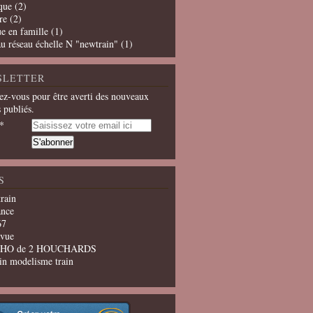
que
(2)
re
(2)
e en famille
(1)
u réseau échelle N "newtrain"
(1)
SLETTER
z-vous pour être averti des nouveaux
s publiés.
S
train
ance
67
evue
u HO de 2 HOUCHARDS
in modelisme train