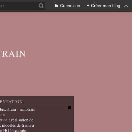
Connexion
+
Créer mon blog
TRAIN
ENTATION
 biscatrain - nanotrain
ain
ption
: réalisation de
x modèles de trains à
le HO biscatrain,