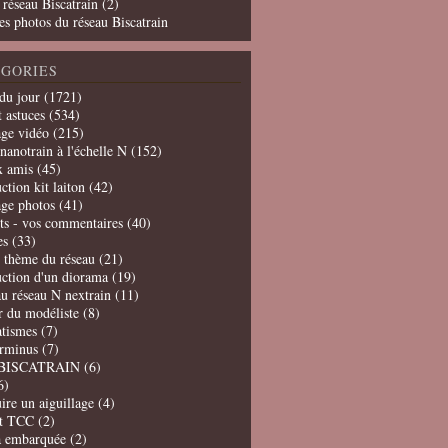
 réseau Biscatrain (2)
es photos du réseau Biscatrain
GORIES
du jour
(1721)
t astuces
(534)
age vidéo
(215)
nanotrain à l'échelle N
(152)
x amis
(45)
ction kit laiton
(42)
age photos
(41)
ts - vos commentaires
(40)
es
(33)
t thème du réseau
(21)
uction d'un diorama
(19)
u réseau N nextrain
(11)
er du modéliste
(8)
tismes
(7)
erminus
(7)
BISCATRAIN
(6)
6)
ire un aiguillage
(4)
t TCC
(2)
a embarquée
(2)