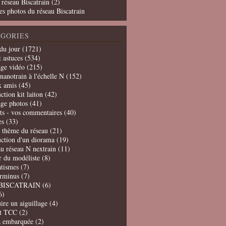
 réseau Biscatrain (2)
es photos du réseau Biscatrain
GORIES
du jour
(1721)
t astuces
(534)
age vidéo
(215)
nanotrain à l'échelle N
(152)
x amis
(45)
ction kit laiton
(42)
age photos
(41)
ts - vos commentaires
(40)
es
(33)
t thème du réseau
(21)
uction d'un diorama
(19)
u réseau N nextrain
(11)
er du modéliste
(8)
tismes
(7)
erminus
(7)
BISCATRAIN
(6)
6)
ire un aiguillage
(4)
t TCC
(2)
a embarquée
(2)