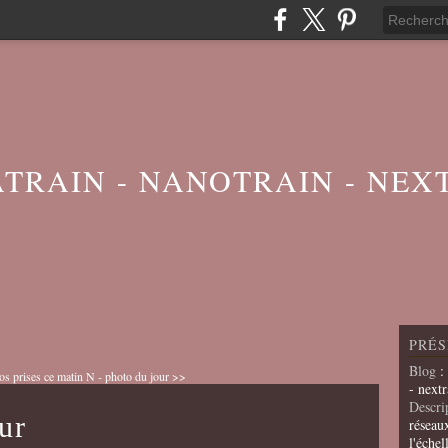
ATRAIN - NANOTRAIN - NEX
PRÉS
Blog
:
os prises ce matin
N - photo du jour >>
- nextr
Descri
ur
réseau
l'échel