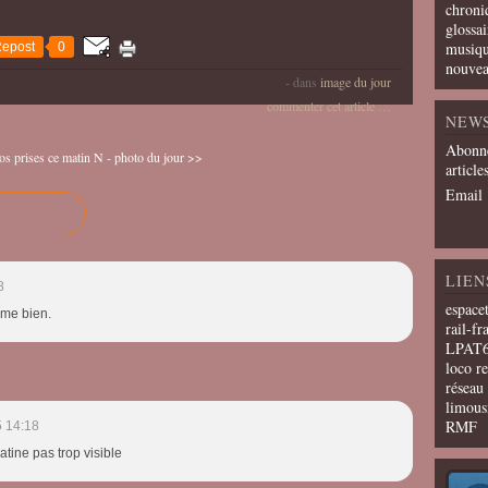
chroni
glossai
musiqu
epost
0
nouvea
-
dans
image du jour
commenter cet article
…
NEW
Abonne
os prises ce matin
N - photo du jour >>
article
Email
LIEN
8
espace
ime bien.
rail-fr
LPAT
loco r
résea
limous
RMF
 14:18
tine pas trop visible