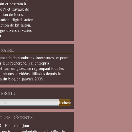
in et nextrain à
le N et travaux de
ation de locos,
ation, digitalisation,
ction de kit laiton,
ges divers et variés.
t
SAIRE
emande de nombreux internautes, et pour
er leur recherche, j'ai entrepris
tituer un glossaire regroupant tous les
s, photos et vidéos diffusées depuis la
on du blog en janvier 2008.
HERCHE
CLES RÉCENTS
 - Photos du jour
- nextrain - implantation de la ville - le