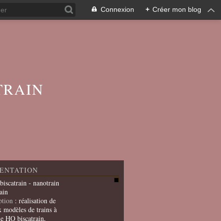
Connexion
+
Créer mon blog
TRAIN
ENTATION
 biscatrain - nanotrain
ain
ption
: réalisation de
x modèles de trains à
le HO biscatrain,