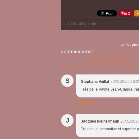
R
Published by piouls
<< N - phot
commentaires
Ajouter un commentaire
S
Stéphane Voillat
26/01/2025 16:2
Très belle Patine Jean-Claude, j'a
Répondre
J
Jacques kleinermann
25/01/2025
Tres belle locomotive et superbe pa