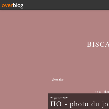
BISC
glossaire
<< N - phot
25 janvier 2025
HO - photo du jo