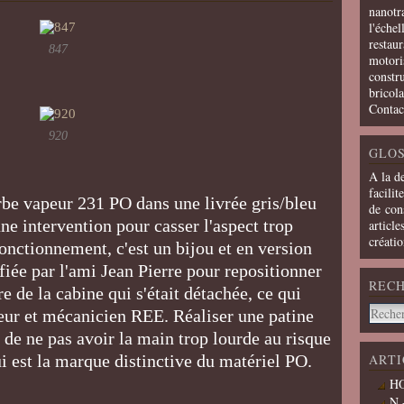
nanotra
l'échel
restaur
847
motoris
constru
bricola
Contac
920
GLOS
A la d
facilit
be vapeur 231 PO dans une livrée gris/bleu
de cons
ne intervention pour casser l'aspect trop
article
créati
nctionnement, c'est un bijou et en version
fiée par l'ami Jean Pierre pour repositionner
REC
e de la cabine qui s'était détachée, ce qui
eur et mécanicien REE. Réaliser une patine
 de ne pas avoir la main trop lourde au risque
ui est la marque distinctive du matériel PO.
ARTI
HO
N 