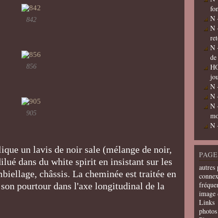
fo
N 
842
N 
re
N 
de
HO
856
jo
N 
N 
N 
905
mo
N 
ique un lavis de noir sale (mélange de noir,
PAGE
ilué dans du white spirit en insistant sur les
autres 
biellage, châssis. La cheminée est traitée en
connex
fréquen
 son pourtour dans l'axe longitudinal de la
image 
Links
photos 