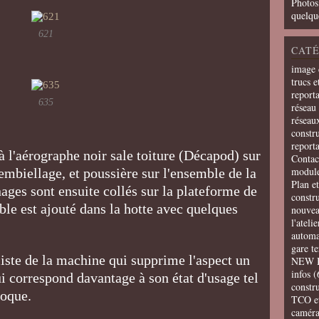
Photos
quelqu
621
CATÉ
image 
trucs e
report
635
réseau 
réseau
constru
report
à l'aérographe noir sale toiture (Décapod) sur
Contac
modul
embiellage, et poussière sur l'ensemble de la
Plan e
ages sont ensuite collés sur la plateforme de
constr
ble est ajouté dans la hotte avec quelques
nouvea
l'ateli
automa
gare t
liste de la machine qui supprime l'aspect un
NEW 
infos
(
ui correspond davantage à son état d'usage tel
constru
époque.
TCO e
camér