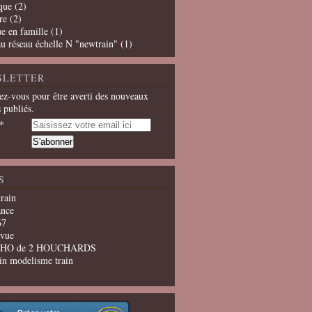
que
(2)
re
(2)
e en famille
(1)
u réseau échelle N "newtrain"
(1)
SLETTER
z-vous pour être averti des nouveaux
s publiés.
S
train
ance
67
evue
u HO de 2 HOUCHARDS
in modelisme train