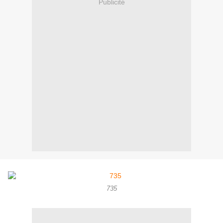
Publicité
735