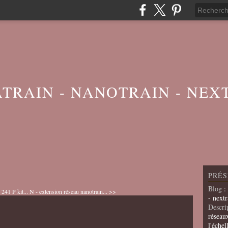
ATRAIN - NANOTRAIN - NEX
PRÉS
Blog
:
241 P kit...
N - extension réseau nanotrain... >>
- nextr
Descri
réseau
l'échel