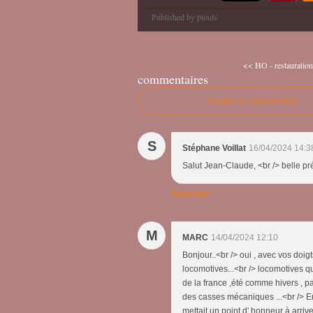
Published by piouls
<< HO - restauration 
commentaires
Ajouter un commentaire
S
Stéphane Voillat
16/04/2024 14:3
Salut Jean-Claude, <br /> belle pr
Répondre
M
MARC
14/04/2024 12:10
Bonjour..<br /> oui , avec vos doigt
locomotives...<br /> locomotives qu
de la france ,été comme hivers , par
des casses mécaniques ...<br /> En
mettait un point d' honneur à arriv