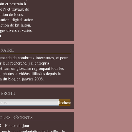
in et nextrain à
le N et travaux de
ation de locos,
ation, digitalisation,
ction de kit laiton,
ges divers et variés.
t
SAIRE
emande de nombreux internautes, et pour
er leur recherche, j'ai entrepris
tituer un glossaire regroupant tous les
s, photos et vidéos diffusées depuis la
on du blog en janvier 2008.
HERCHE
CLES RÉCENTS
 - Photos du jour
- nextrain - implantation de la ville - le