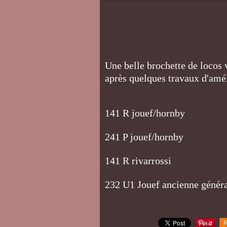
Une belle brochette de locos 
après quelques travaux d'améli
141 R jouef/hornby
241 P jouef/hornby
141 R rivarrossi
232 U1 Jouef ancienne génér
R