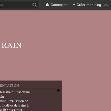
Connexion
+
Créer mon blog
TRAIN
ENTATION
 biscatrain - nanotrain
ain
ption
: réalisation de
x modèles de trains à
le HO biscatrain,