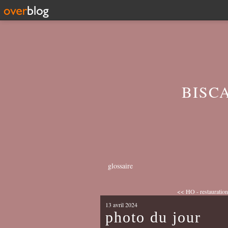
BISC
glossaire
<< HO - restauration 
13 avril 2024
photo du jour