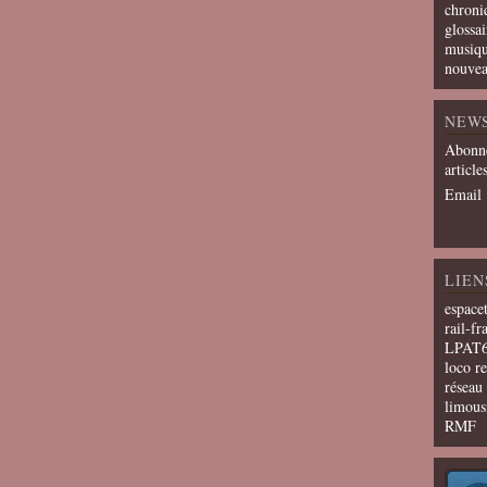
chroni
glossai
musiqu
nouvea
NEW
Abonne
article
Email
LIEN
espace
rail-fr
LPAT
loco r
résea
limous
RMF