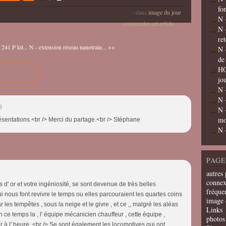
fo
-
dans
image du jour
N 
commenter cet article
…
N 
re
241 P kit...
N - extension réseau nanotrain... >>
N 
de
HO
jo
N 
N 
8
N 
mo
ésentations.<br /> Merci du partage.<br /> Stéphane
N 
PAGE
autres 
connex
s d' or et votre ingéniosité, se sont devenue de très belles
fréquen
i nous font revivre le temps ou elles parcouraient les quartes coins
image 
 les tempêtes , sous la neige et le givre , et ce ,, malgré les aléas
Links
 ce temps la , l' équipe mécanicien chauffeur , cette équipe ,
photos 
er à l' heure..<br /> Se sont également les locomotives qui ont