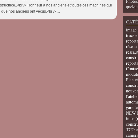
Photos
estructrice..<br /> Honneur à nos anciens et toutes ces machines qui
quelqu
e que nos anciens ont vécus.<br /> ...
CATÉ
image 
trucs e
report
réseau 
réseau
constru
report
Contac
modul
Plan e
constr
nouvea
l'ateli
automa
gare t
NEW 
infos
(
constru
TCO e
camér