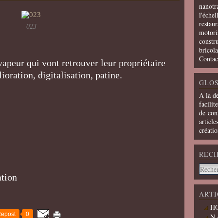
nanotra
l'échel
restaur
023
motoris
constru
bricola
Contac
vapeur qui vont retrouver leur propriétaire
oration, digitalisation, patine.
GLOS
A la d
facilit
de cons
article
créati
REC
ation
ARTI
HO
epost
0
N 