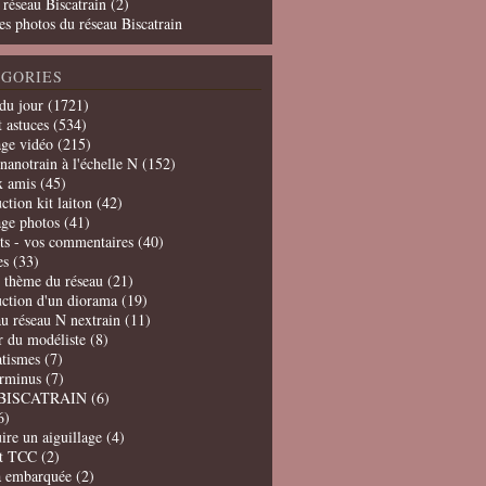
 réseau Biscatrain (2)
es photos du réseau Biscatrain
GORIES
du jour
(1721)
t astuces
(534)
age vidéo
(215)
nanotrain à l'échelle N
(152)
x amis
(45)
ction kit laiton
(42)
age photos
(41)
ts - vos commentaires
(40)
es
(33)
t thème du réseau
(21)
uction d'un diorama
(19)
u réseau N nextrain
(11)
er du modéliste
(8)
tismes
(7)
erminus
(7)
BISCATRAIN
(6)
6)
ire un aiguillage
(4)
t TCC
(2)
a embarquée
(2)