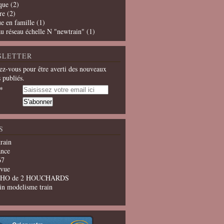
que
(2)
re
(2)
e en famille
(1)
u réseau échelle N "newtrain"
(1)
SLETTER
z-vous pour être averti des nouveaux
s publiés.
S
train
ance
67
evue
u HO de 2 HOUCHARDS
in modelisme train