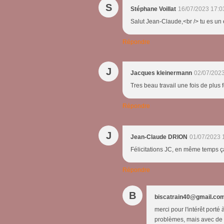
S
Stéphane Voillat
16/07/2023 17:0
Salut Jean-Claude,<br /> tu es un 
Répondre
J
Jacques kleinermann
02/07/2023
Tres beau travail une fois de plus f
Répondre
J
Jean-Claude DRION
01/07/2023 
Félicitations JC, en même temps ç
Répondre
B
biscatrain40@gmail.co
merci pour l'intérêt porté
problèmes, mais avec de la