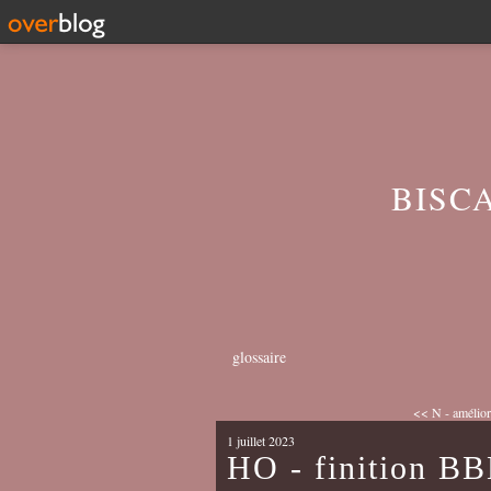
BISC
glossaire
<< N - amélior
1 juillet 2023
HO - finition B