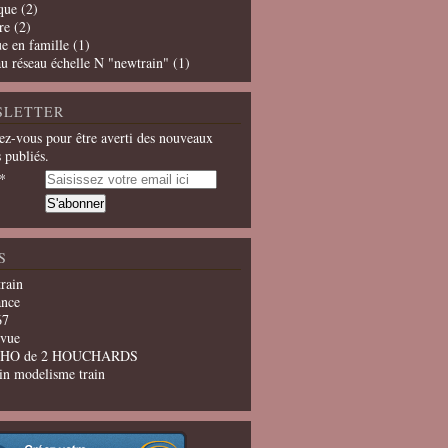
que
(2)
re
(2)
e en famille
(1)
u réseau échelle N "newtrain"
(1)
SLETTER
z-vous pour être averti des nouveaux
s publiés.
S
train
ance
67
evue
u HO de 2 HOUCHARDS
in modelisme train