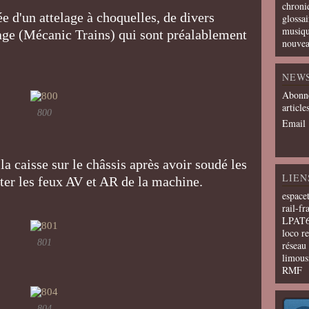
chroni
e d'un attelage à choquelles, de divers
glossai
musiqu
fage (Mécanic Trains) qui sont préalablement
nouvea
NEW
Abonne
article
800
Email
 la caisse sur le châssis après avoir soudé les
LIEN
nter les feux AV et AR de la machine.
espace
rail-fr
LPAT
loco r
801
résea
limous
RMF
804