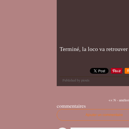
Terminé, la loco va retrouver
R
Published by piouls
<< N - amélior
commentaires
Ajouter un commentaire