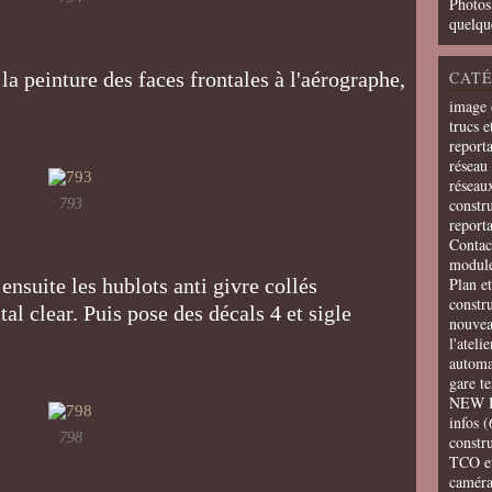
Photos
quelqu
 la peinture des faces frontales à l'aérographe,
CATÉ
image 
trucs e
report
réseau 
réseau
constru
793
report
Contac
modul
ensuite les hublots anti givre collés
Plan e
constr
l clear. Puis pose des décals 4 et sigle
nouvea
l'ateli
automa
gare t
NEW 
infos
(
798
constru
TCO e
camér