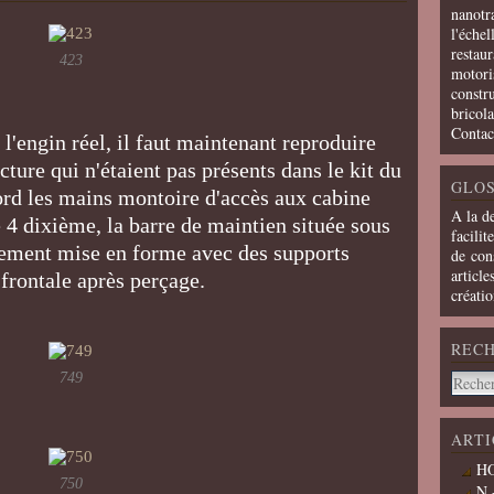
nanotra
l'échel
restaur
423
motoris
constru
bricola
Contac
 l'engin réel, il faut maintenant reproduire
cture qui n'étaient pas présents dans le kit du
GLOS
ord les mains montoire d'accès aux cabine
A la d
e 4 dixième, la barre de maintien située sous
facilit
blement mise en forme avec des supports
de cons
article
 frontale après perçage.
créati
REC
749
ARTI
HO
750
N 