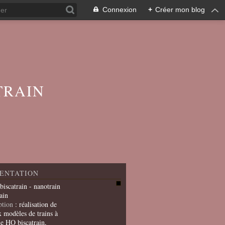
Connexion
+
Créer mon blog
TRAIN
ENTATION
 biscatrain - nanotrain
ain
ption
: réalisation de
x modèles de trains à
le HO biscatrain,