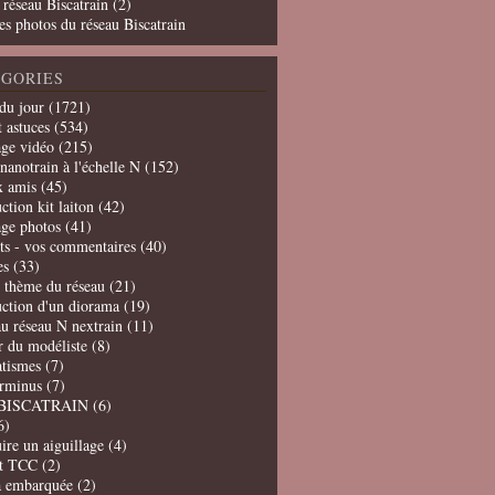
 réseau Biscatrain (2)
es photos du réseau Biscatrain
GORIES
du jour
(1721)
t astuces
(534)
age vidéo
(215)
nanotrain à l'échelle N
(152)
x amis
(45)
ction kit laiton
(42)
age photos
(41)
ts - vos commentaires
(40)
es
(33)
t thème du réseau
(21)
uction d'un diorama
(19)
u réseau N nextrain
(11)
er du modéliste
(8)
tismes
(7)
erminus
(7)
BISCATRAIN
(6)
6)
ire un aiguillage
(4)
t TCC
(2)
a embarquée
(2)