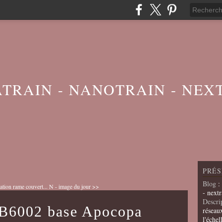
ATRAIN - NANOTRAIN - NEX
PRÉS
Blog
:
ation rame couvert...
N - image du jour >>
- nextr
Descri
BB6002 base Apocopa
réseau
l'échel