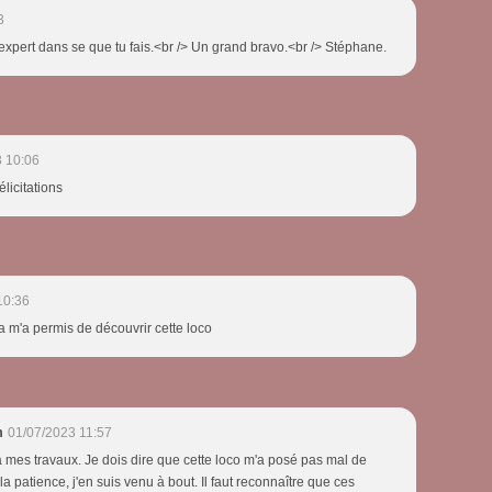
3
expert dans se que tu fais.<br /> Un grand bravo.<br /> Stéphane.
 10:06
élicitations
10:36
a m'a permis de découvrir cette loco
m
01/07/2023 11:57
 à mes travaux. Je dois dire que cette loco m'a posé pas mal de
 patience, j'en suis venu à bout. Il faut reconnaître que ces