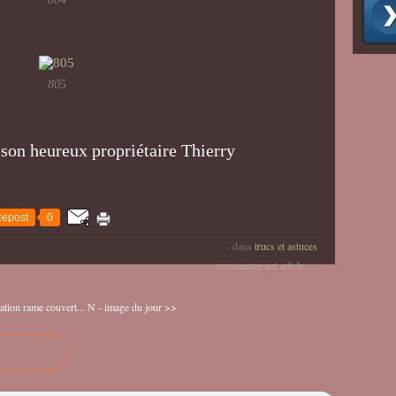
805
 son heureux propriétaire Thierry
epost
0
-
dans
trucs et astuces
commenter cet article
…
ation rame couvert...
N - image du jour >>