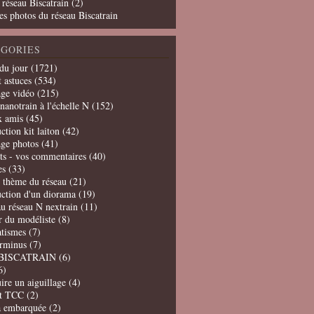
 réseau Biscatrain (2)
es photos du réseau Biscatrain
GORIES
du jour
(1721)
t astuces
(534)
age vidéo
(215)
nanotrain à l'échelle N
(152)
x amis
(45)
ction kit laiton
(42)
age photos
(41)
ts - vos commentaires
(40)
es
(33)
t thème du réseau
(21)
uction d'un diorama
(19)
u réseau N nextrain
(11)
er du modéliste
(8)
tismes
(7)
erminus
(7)
BISCATRAIN
(6)
6)
ire un aiguillage
(4)
t TCC
(2)
a embarquée
(2)