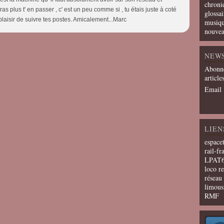
chroni
ras plus t' en passer , c' est un peu comme si , tu étais juste à coté
glossai
plaisir de suivre tes postes. Amicalement...Marc
musiqu
nouvea
NEW
Abonne
article
Email
LIEN
espace
rail-fr
LPAT
loco r
résea
limous
RMF