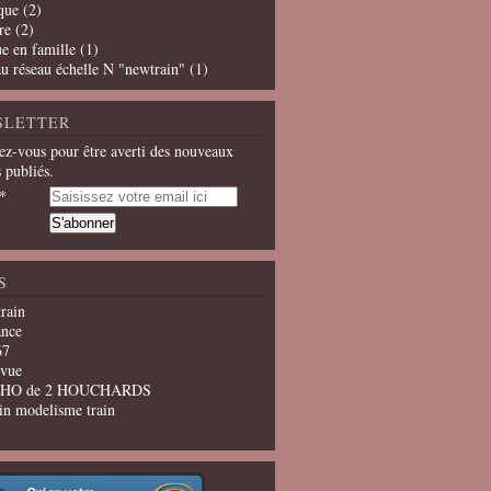
que
(2)
re
(2)
e en famille
(1)
u réseau échelle N "newtrain"
(1)
SLETTER
z-vous pour être averti des nouveaux
s publiés.
S
train
ance
67
evue
u HO de 2 HOUCHARDS
in modelisme train