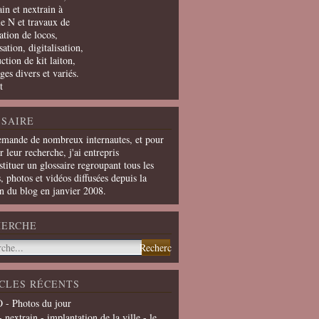
in et nextrain à
le N et travaux de
ation de locos,
ation, digitalisation,
ction de kit laiton,
ges divers et variés.
t
SAIRE
emande de nombreux internautes, et pour
er leur recherche, j'ai entrepris
tituer un glossaire regroupant tous les
s, photos et vidéos diffusées depuis la
on du blog en janvier 2008.
HERCHE
CLES RÉCENTS
 - Photos du jour
- nextrain - implantation de la ville - le