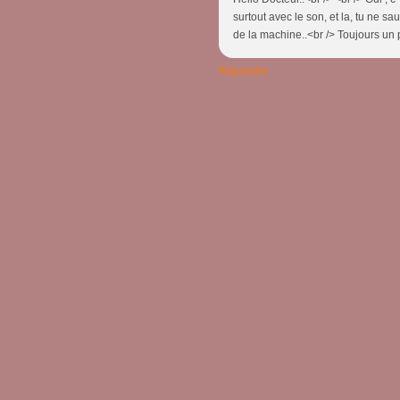
surtout avec le son, et la, tu ne sau
de la machine..<br /> Toujours un 
Répondre