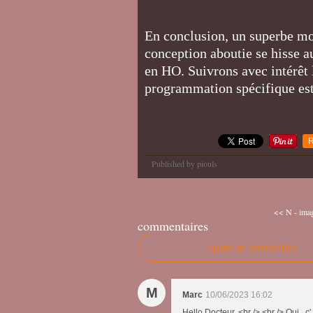
En conclusion, un superbe mod
conception aboutie se hisse 
en HO. Suivrons avec intérêt 
programmation spécifique est
R
Published by piouls
<< N - imag
commentaires
Ajouter un commentaire
M
Marc
10/06/2023 16:02
Hello Docteur..<br /> <br /> Oui , c