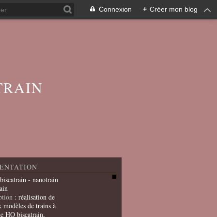
Connexion
+
Créer mon blog
TRAIN
ENTATION
 biscatrain - nanotrain
ain
ption
: réalisation de
x modèles de trains à
le HO biscatrain,