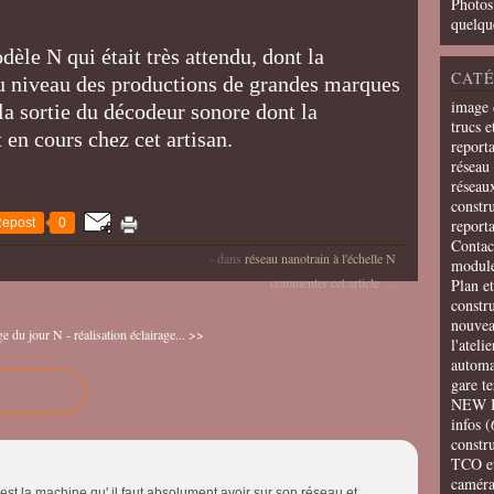
Photos
quelqu
èle N qui était très attendu, dont la
CATÉ
au niveau des productions de grandes marques
image 
la sortie du décodeur sonore dont la
trucs e
 en cours chez cet artisan.
report
réseau 
réseau
constru
epost
0
report
Contac
-
dans
réseau nanotrain à l'échelle N
modul
commenter cet article
…
Plan e
constr
nouvea
e du jour
N - réalisation éclairage... >>
l'ateli
automa
gare t
NEW 
infos
(
constru
TCO e
camér
' est la machine qu' il faut absolument avoir sur son réseau et