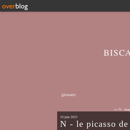
BISC
glossaire
<< N - imag
10 juin 2023
N - le picasso de