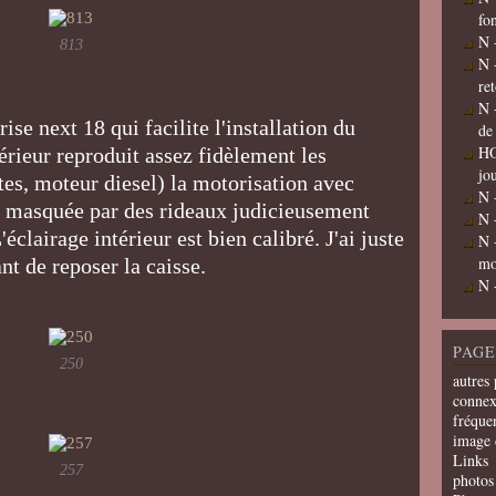
fo
N 
813
N 
re
N 
ise next 18 qui facilite l'installation du
de
HO
rieur reproduit assez fidèlement les
jo
tes, moteur diesel) la motorisation avec
N 
te, masquée par des rideaux judicieusement
N 
'éclairage intérieur est bien calibré. J'ai juste
N 
mo
nt de reposer la caisse.
N 
PAGE
250
autres 
connex
fréquen
image 
Links
257
photos 