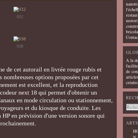
nanotra
l'échel
restaur
932
motoris
constru
bricola
Contac
938
GLOS
A la d
facilit
ne de cet autorail en livrée rouge rubis et
de cons
s nombreuses options proposées par cet
article
créati
nement est excellent, et la reproduction
décodeur next 18 qui permet d'obtenir un
REC
anaux en mode circulation ou stationnement,
oyageurs et du kiosque de conduite. Les
 HP en prévision d'une version sonore qui
prochainement.
ARTI
HO
N 