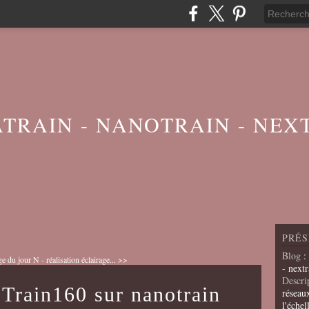
ATRAIN - NANOTRAIN - NEX
PRÉS
Blog
:
e du jour
N - réalisation éclairage... >>
- nextr
Descri
 Train160 sur nanotrain
réseau
l'échel