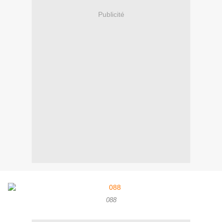
Publicité
088