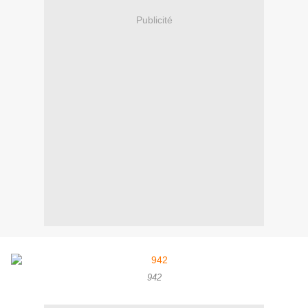
Publicité
942