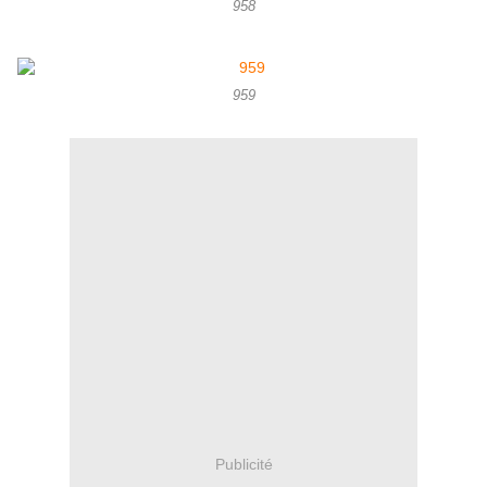
958
959
Publicité