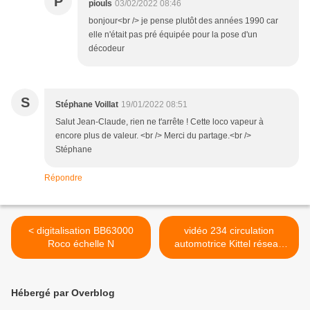
P
piouls
03/02/2022 08:46
bonjour<br /> je pense plutôt des années 1990 car
elle n'était pas pré équipée pour la pose d'un
décodeur
S
Stéphane Voillat
19/01/2022 08:51
Salut Jean-Claude, rien ne t'arrête ! Cette loco vapeur à
encore plus de valeur. <br /> Merci du partage.<br />
Stéphane
Répondre
< digitalisation BB63000
vidéo 234 circulation
Roco échelle N
automotrice Kittel réseau
nanotrain >
Hébergé par Overblog