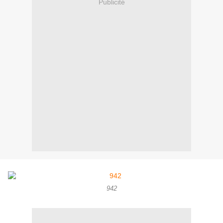
Publicité
942