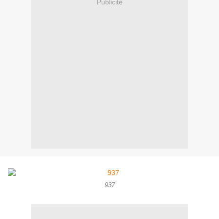
Publicité
937