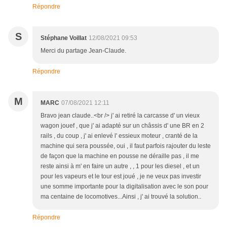
Répondre
S
Stéphane Voillat
12/08/2021 09:53
Merci du partage Jean-Claude.
Répondre
M
MARC
07/08/2021 12:11
Bravo jean claude..<br /> j' ai retiré la carcasse d' un vieux
wagon jouef , que j' ai adapté sur un châssis d' une BR en 2
rails , du coup , j' ai enlevé l' essieux moteur , cranté de la
machine qui sera poussée, oui , il faut parfois rajouter du leste
de façon que la machine en pousse ne déraille pas , il me
reste ainsi à m' en faire un autre , , 1 pour les diesel , et un
pour les vapeurs et le tour est joué , je ne veux pas investir
une somme importante pour la digitalisation avec le son pour
ma centaine de locomotives...Ainsi , j' ai trouvé la solution..
Répondre