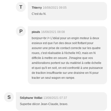
T
Thierry
16/08/2021 09:05
C'est du N.
P
piouls
16/08/2021 08:08
bonjour<br /> L'idéal pour un engin moteur à deux
essieux est que l'un des deux soit flottant pour
assurer une prise de contact correcte sur les quatre
roues, c'est réalisable à l'échelle HO, mais en N
difficile à mettre en oeuvre. J'imagine que vos
améliorations portent sur du matériel à cette échelle
et quoi qu'il en soit, on est confronté à une puissance
de traction insuffisante sur une draisine en N pour
tracter un seul wagon en rampe.
S
Stéphane Voillat
13/08/2021 07:37
Superbe décor Jean-Claude, bravo.