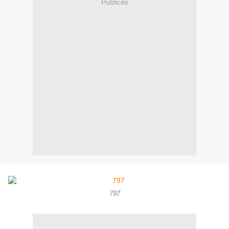
Publicité
797