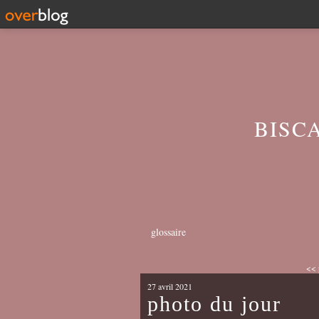
BISC
glossaire
<< 
27 avril 2021
photo du jour