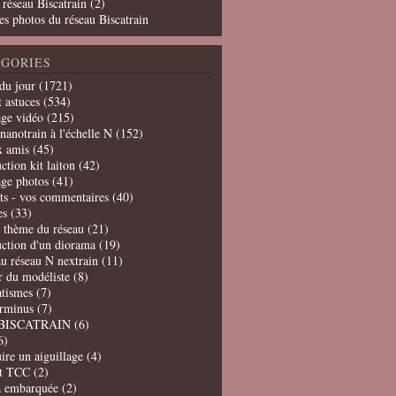
 réseau Biscatrain (2)
es photos du réseau Biscatrain
GORIES
du jour
(1721)
t astuces
(534)
age vidéo
(215)
nanotrain à l'échelle N
(152)
x amis
(45)
ction kit laiton
(42)
age photos
(41)
ts - vos commentaires
(40)
es
(33)
t thème du réseau
(21)
uction d'un diorama
(19)
u réseau N nextrain
(11)
er du modéliste
(8)
tismes
(7)
erminus
(7)
BISCATRAIN
(6)
6)
ire un aiguillage
(4)
t TCC
(2)
a embarquée
(2)