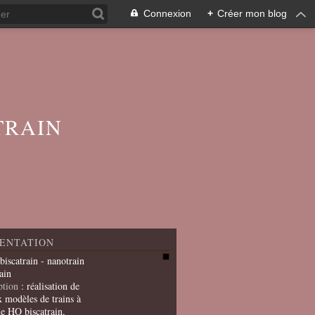
Connexion
+
Créer mon blog
TRAIN
ENTATION
 biscatrain - nanotrain
ain
ption
: réalisation de
x modèles de trains à
le HO biscatrain,