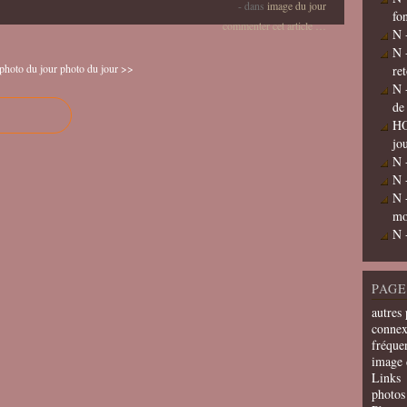
-
dans
image du jour
fo
commenter cet article
…
N 
N 
photo du jour
photo du jour >>
re
N 
de
HO
jo
N 
N 
N 
mo
N 
PAGE
autres 
connex
fréquen
image 
Links
photos 