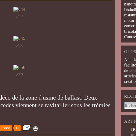
nanotra
l'échel
restaur
844
motoris
constru
bricola
Contac
845
GLOS
A la d
facilit
de cons
850
article
créati
REC
éco de la zone d'usine de ballast. Deux
des viennent se ravitailler sous les trémies
ARTI
epost
0
HO
N 