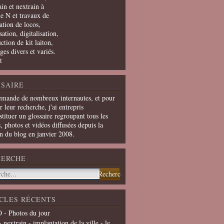
in et nextrain à
le N et travaux de
ation de locos,
ation, digitalisation,
ction de kit laiton,
ges divers et variés.
t
SAIRE
emande de nombreux internautes, et pour
er leur recherche, j'ai entrepris
tituer un glossaire regroupant tous les
s, photos et vidéos diffusées depuis la
on du blog en janvier 2008.
HERCHE
CLES RÉCENTS
 - Photos du jour
- nextrain - implantation de la ville - le