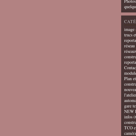
Photos
quelqu
CATÉ
image 
trucs e
report
réseau 
réseau
constru
report
Contac
modul
Plan e
constr
nouvea
l'ateli
automa
gare t
NEW 
infos
(
constru
TCO e
camér