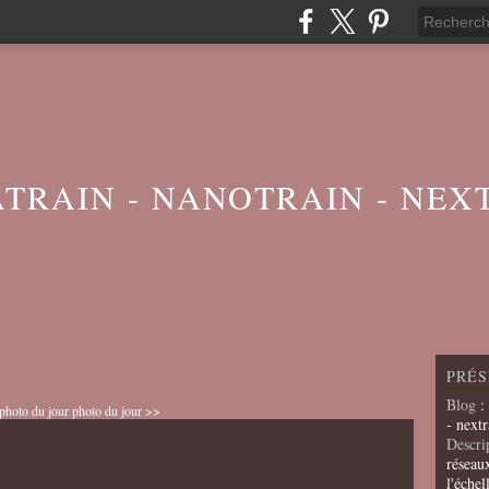
ATRAIN - NANOTRAIN - NEX
PRÉS
Blog
:
photo du jour
photo du jour >>
- nextr
Descri
réseau
l'échel