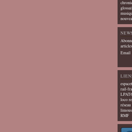
chroni
glossai
musiqu
nouvea
NEW
Abonne
article
Email
LIEN
espace
rail-fr
LPAT
loco r
résea
limous
RMF