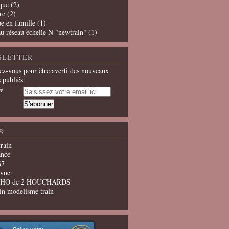
que
(2)
re
(2)
e en famille
(1)
u réseau échelle N "newtrain"
(1)
SLETTER
z-vous pour être averti des nouveaux
s publiés.
S
train
ance
67
evue
u HO de 2 HOUCHARDS
in modelisme train