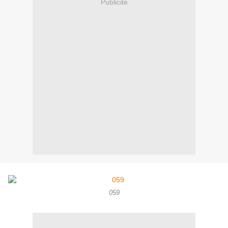
Publicité
059