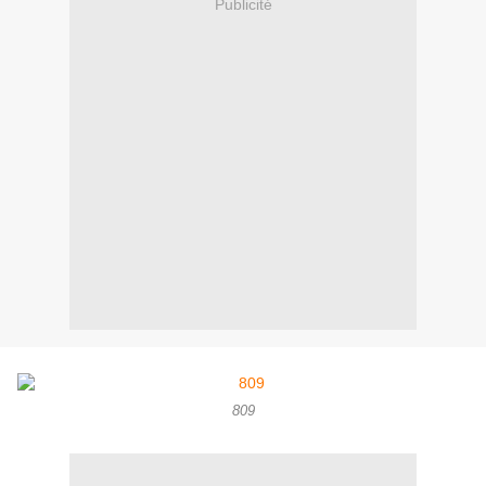
Publicité
809