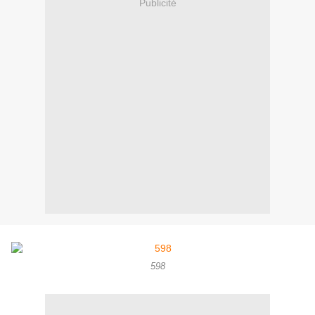
Publicité
598