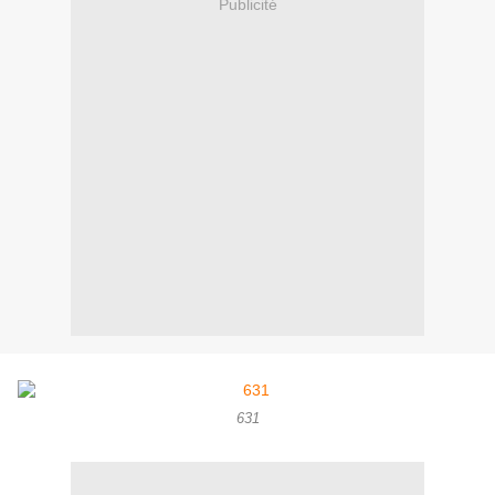
Publicité
631