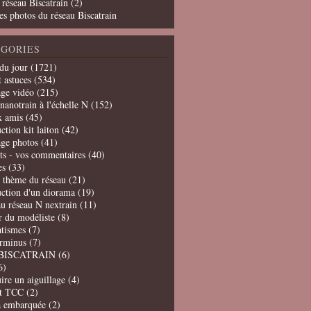
 réseau Biscatrain (2)
es photos du réseau Biscatrain
GORIES
du jour
(1721)
t astuces
(534)
age vidéo
(215)
nanotrain à l'échelle N
(152)
x amis
(45)
ction kit laiton
(42)
age photos
(41)
ts - vos commentaires
(40)
es
(33)
t thème du réseau
(21)
uction d'un diorama
(19)
u réseau N nextrain
(11)
er du modéliste
(8)
tismes
(7)
erminus
(7)
BISCATRAIN
(6)
6)
ire un aiguillage
(4)
t TCC
(2)
a embarquée
(2)