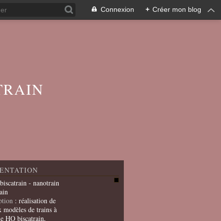
Connexion
+
Créer mon blog
TRAIN
ENTATION
 biscatrain - nanotrain
ain
ption
: réalisation de
x modèles de trains à
le HO biscatrain,