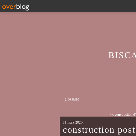
BISC
glossaire
<< construction d'u
31 mars 2020
construction post