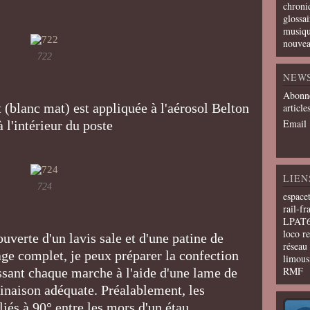
chroni
glossai
musiqu
nouvea
722
NEW
Abonne
(blanc mat) est appliquée à l'aérosol Belton
article
Email
à l'intérieur du poste
LIEN
724
espace
rail-fr
LPAT
loco r
uverte d'un lavis sale et d'une patine de
résea
age complet, je peux préparer la confection
limous
RMF
ssant chaque marche à l'aide d'une lame de
linaison adéquate. Préalablement, les
liés à 90° entre les mors d'un étau.