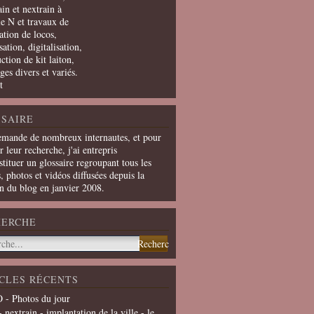
in et nextrain à
le N et travaux de
ation de locos,
ation, digitalisation,
ction de kit laiton,
ges divers et variés.
t
SAIRE
emande de nombreux internautes, et pour
er leur recherche, j'ai entrepris
tituer un glossaire regroupant tous les
s, photos et vidéos diffusées depuis la
on du blog en janvier 2008.
HERCHE
CLES RÉCENTS
 - Photos du jour
- nextrain - implantation de la ville - le