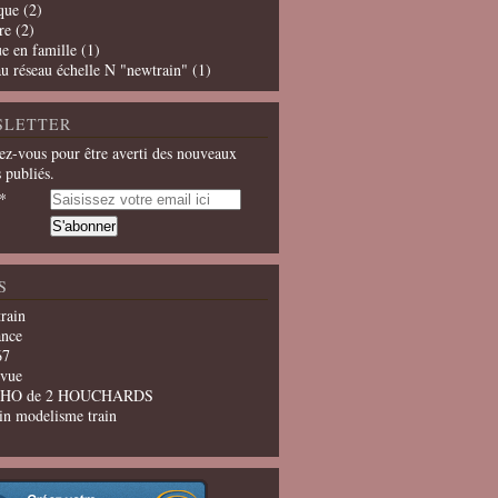
que
(2)
re
(2)
e en famille
(1)
u réseau échelle N "newtrain"
(1)
SLETTER
z-vous pour être averti des nouveaux
s publiés.
S
train
ance
67
evue
u HO de 2 HOUCHARDS
in modelisme train