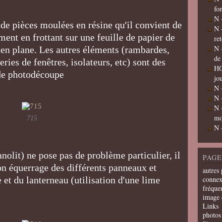
fo
N 
e de pièces moulées en résine qu'il convient de
N 
ent en frottant sur une feuille de papier de
re
N 
ien plane. Les autres éléments (rambardes,
de
eries de fenêtres, isolateurs, etc) sont des
HO
s de photodécoupe
jo
N 
N 
N 
mo
715
N 
nolit) ne pose pas de problème particulier, il
PAGE
on équerrage des différents panneaux et
autres 
e et du lanterneau (utilisation d'une lime
connex
fréquen
image 
Links
photos 