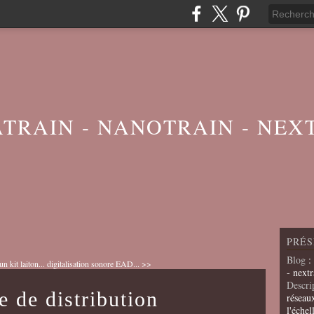
ATRAIN - NANOTRAIN - NEX
PRÉS
Blog
:
n kit laiton...
digitalisation sonore EAD... >>
- nextr
Descri
e de distribution
réseau
l'échel