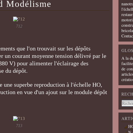
ud Modélisme
nanotra
l'échel
restaur
motoris
constru
712
bricola
Contac
ents que l'on trouvait sur les dépôts
GLOS
mer un courant moyenne tension délivré par le
A la d
380 V) pour alimenter l'éclairage des
facilit
de cons
se du dépôt.
article
créati
une superbe reproduction à l'échelle HO,
ruction en vue d'un ajout sur le module dépôt
REC
ARTI
713
HO
N 