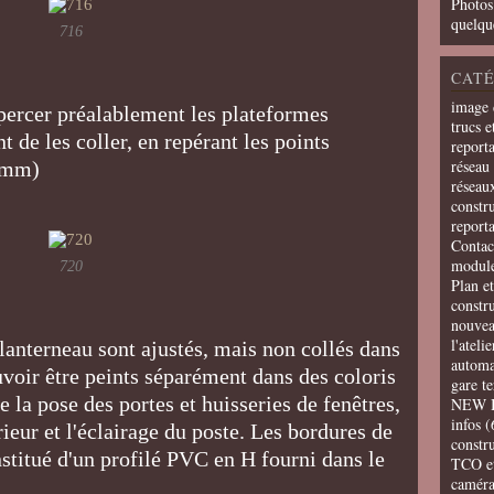
Photos
quelqu
716
CATÉ
image 
e percer préalablement les plateformes
trucs e
 de les coller, en repérant les points
report
réseau 
e mm)
réseau
constru
report
Contac
modul
720
Plan e
constr
nouvea
l'ateli
 lanterneau sont ajustés, mais non collés dans
automa
uvoir être peints séparément dans des coloris
gare t
e la pose des portes et huisseries de fenêtres,
NEW 
infos
(
ieur et l'éclairage du poste. Les bordures de
constru
nstitué d'un profilé PVC en H fourni dans le
TCO e
camér