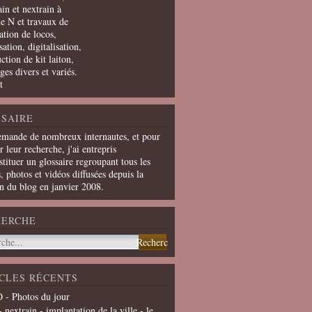
in et nextrain à
le N et travaux de
ation de locos,
ation, digitalisation,
ction de kit laiton,
ges divers et variés.
t
SAIRE
emande de nombreux internautes, et pour
er leur recherche, j'ai entrepris
tituer un glossaire regroupant tous les
s, photos et vidéos diffusées depuis la
on du blog en janvier 2008.
HERCHE
CLES RÉCENTS
 - Photos du jour
- nextrain - implantation de la ville - le