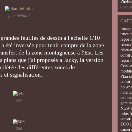
Photos
quelqu
plan définitif
CATÉ
image 
trucs e
 grandes feuilles de dessin à l'échelle 1/10
report
réseau 
 a été inversée pour tenir compte de la zone
réseau
ansfert de la zone montagneuse à l'Est. Les
constru
s plans que j'ai proposés à Jacky, la version
report
Contac
mplétée des différentes zones de
modul
 et signalisation.
Plan e
constr
nouvea
l'ateli
automa
547
gare t
NEW 
infos
(
constru
TCO e
camér
506