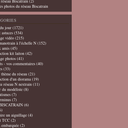
 réseau Biscatrain (2)
es photos du réseau Biscatrain
GORIES
du jour
(1721)
t astuces
(534)
age vidéo
(215)
nanotrain à l'échelle N
(152)
x amis
(45)
ction kit laiton
(42)
age photos
(41)
ts - vos commentaires
(40)
es
(33)
t thème du réseau
(21)
uction d'un diorama
(19)
u réseau N nextrain
(11)
er du modéliste
(8)
tismes
(7)
erminus
(7)
BISCATRAIN
(6)
6)
ire un aiguillage
(4)
t TCC
(2)
a embarquée
(2)