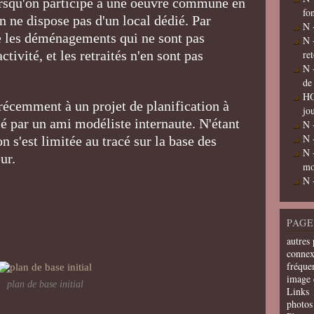
rsqu'on participe à une oeuvre commune en
fo
n ne dispose pas d'un local dédié. Par
N 
ite les déménagements qui ne sont pas
N 
ctivité, et les retraités n'en sont pas
re
N 
de
HO
 récemment à un projet de planification à
jo
ié par un ami modéliste internaute. N'étant
N 
N 
n s'est limitée au tracé sur la base des
N 
eur.
mo
N 
PAGE
autres 
connex
fréquen
image 
plan de base initial
Links
photos 