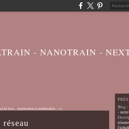
ATRAIN - NANOTRAIN - NEX
PRÉS
Blog
:
n kit loco...
motorisation et amélioration... >>
- nextr
Descri
n réseau
réseau
l'échel