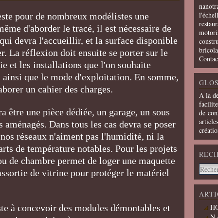
nanotra
l'échel
reste pour de nombreux modélistes une
restaur
ême d'aborder le tracé, il est nécessaire de
motoris
ui devra l'accueillir, et la surface disponible
constru
bricola
r. La réflexion doit ensuite se porter sur le
Contac
e et les installations que l'on souhaite
e, ainsi que le mode d'exploitation. En somme,
GLOS
aborer un cahier des charges.
A la d
facilit
ra être une pièce dédiée, un garage, un sous
de cons
article
s aménagés. Dans tous les cas devra se poser
créati
 nos réseaux n'aiment pas l'humidité, ni la
arts de température notables. Pour les projets
REC
ou de chambre permet de loger une maquette
assortie de vitrine pour protéger le matériel
ARTI
iste à concevoir des modules démontables et
HO
N 