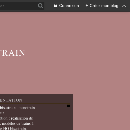
Connexion
+
Créer mon blog
TRAIN
ENTATION
 biscatrain - nanotrain
ain
ption
: réalisation de
x modèles de trains à
le HO biscatrain,