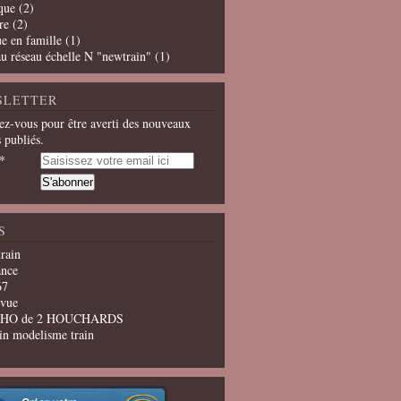
que
(2)
re
(2)
e en famille
(1)
u réseau échelle N "newtrain"
(1)
SLETTER
z-vous pour être averti des nouveaux
s publiés.
S
train
ance
67
evue
u HO de 2 HOUCHARDS
in modelisme train