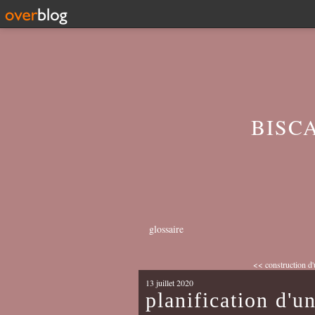
BISC
glossaire
<< construction d'u
13 juillet 2020
planification d'u