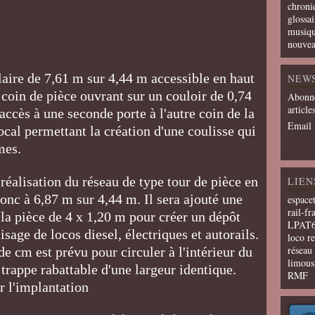
chroni
glossai
musiqu
nouvea
ulaire de 7,61 m sur 4,44 m accessible en haut
NEW
 coin de pièce ouvrant sur un couloir de 0,74
Abonne
article
accès à une seconde porte à l'autre coin de la
Email
ocal permettant la création d'une coulisse qui
ames.
réalisation du réseau de type tour de pièce en
LIEN
onc à 6,87 m sur 4,44 m. Il sera ajouté une
espace
rail-fr
 la pièce de 4 x 1,20 m pour créer un dépôt
LPAT
age de locos diesel, électriques et autorails.
loco r
résea
e cm est prévu pour circuler à l'intérieur du
limous
trappe rabattable d'une largeur identique.
RMF
r l'implantation